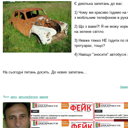
Є декілька запитань до вас:
1) Чому ми красиво їздимо на 
з мобільним телефоном в рук
2) Що з вами?! Я не можу нор
на зелене світло.
3) Невже тяжко НЕ їздити по п
тротуарах, тощо?
4) Навіщо "зносити" автобусні
На сьогодні питань досить. До нових запитань...
,
Закар
Теги:
авто
,
автолюбителі
,
аварія