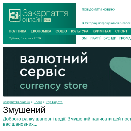
ПОВІДОМИТИ НОВИНУ
Інструктора районного ТЦК на Зак
В Ужгороді попрощаються із полег
В Ужгороді 5 серпня попрощаються
ПОЛІТИКА
ЕКОНОМІКА
СОЦІО
КУЛЬТУРА
КРИМІНАЛ
СПОРТ
Підтвердили загибель захисника і
Субота, 8 серпня 2026
ЗМІ
ПАРТІЇ
БРЕНДИ
ГРОМАД
На війні з рф поліг військовий з 
На Хустщині внаслідок ДТП за уча
Інструктора районного ТЦК на Зак
Закарпаття онлайн
»
Блоги
»
Ігор Сирота
Змушений
Доброго ранку шановні водії. Змушений написати цей пост
вас шановних...