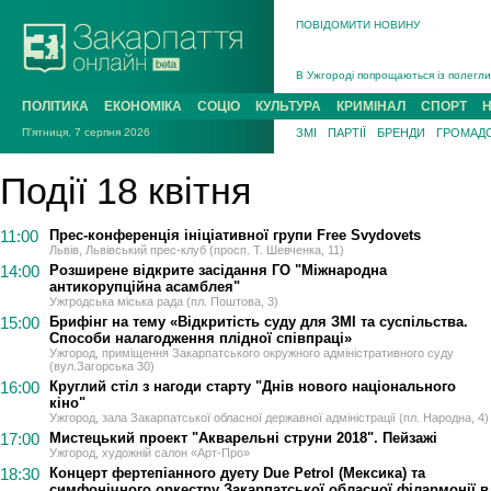
ПОВІДОМИТИ НОВИНУ
Інструктора районного ТЦК на Закар
В Ужгороді попрощаються із полегли
В Ужгороді 5 серпня попрощаються і
ПОЛІТИКА
ЕКОНОМІКА
СОЦІО
КУЛЬТУРА
КРИМІНАЛ
СПОРТ
Підтвердили загибель захисника із 
П'ятниця, 7 серпня 2026
ЗМІ
ПАРТІЇ
БРЕНДИ
ГРОМАДС
На війні з рф поліг військовий з Ви
На Хустщині внаслідок ДТП за участ
Події 18 квітня
Інструктора районного ТЦК на Закар
11:00
Прес-конференція ініціативної групи Free Svydovets
Львів, Львівський прес-клуб (просп. Т. Шевченка, 11)
14:00
Розширене відкрите засідання ГО "Міжнародна
антикорупційна асамблея"
Ужгродська міська рада (пл. Поштова, 3)
15:00
Брифінг на тему «Відкритість суду для ЗМІ та суспільства.
Способи налагодження плідної співпраці»
Ужгород, приміщення Закарпатського окружного адміністративного суду
(вул.Загорська 30)
16:00
Круглий стіл з нагоди старту "Днів нового національного
кіно"
Ужгород, зала Закарпатської обласної державної адміністрації (пл. Народна, 4)
17:00
Мистецький проект "Акварельні струни 2018". Пейзажі
Ужгород, художній салон «Арт-Про»
18:30
Концерт фертепіанного дуету Due Petrol (Мексика) та
симфонічного оркестру Закарпатської обласної філармонії в