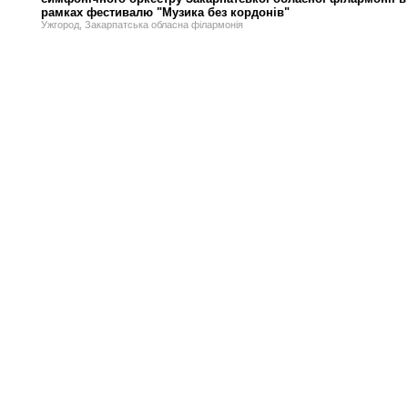
рамках фестивалю "Музика без кордонів"
Ужгород, Закарпатська обласна філармонія