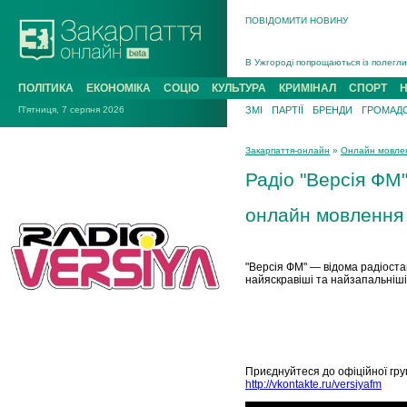
ПОВІДОМИТИ НОВИНУ
Інструктора районного ТЦК на Закар
В Ужгороді попрощаються із полегли
В Ужгороді 5 серпня попрощаються і
ПОЛІТИКА
ЕКОНОМІКА
СОЦІО
КУЛЬТУРА
КРИМІНАЛ
СПОРТ
Підтвердили загибель захисника із 
П'ятниця, 7 серпня 2026
ЗМІ
ПАРТІЇ
БРЕНДИ
ГРОМАДС
На війні з рф поліг військовий з Ви
На Хустщині внаслідок ДТП за участ
Закарпаття-онлайн
»
Онлайн мовле
Інструктора районного ТЦК на Закар
Радіо "Версія ФМ
онлайн мовлення
"Версія
ФМ" —
відома
радіоста
найяскравіші
та най
запальніші
Приєднуйтеся
до офіційної
гру
http://vkontakte.ru/versiyafm