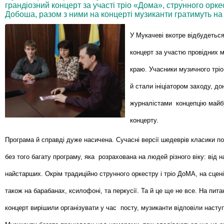
грандіозний концерт за участі тріо «Дома», струнного орк
Добоша, разом з ними на концерті музиканти гратимуть на 
У Мукачеві вкотре відбудеться
концерт за участю провідних м
краю. Учасники музичного тріо
й стали ініціатором заходу, д
журналістами концепцію майб
концерту.
Програма й справді дуже насичена. Сучасні версії шедеврів класики по
без того багату програму, яка розрахована на людей різного віку: від
найстарших. Окрім традиційно струнного оркестру і тріо ДоМА, на сцен
також на барабанах, ксилофоні, та перкусії. Та й це ще не все. На пита
концерт вирішили організувати у час посту, музиканти відповіли насту