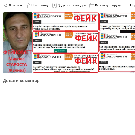
Ділитись
На головну
Додати в закладки
Версія для друку
Пе
Додати коментар