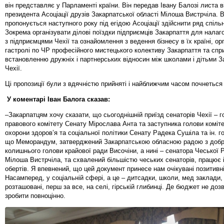
він представляє у Парламенті країни. Він передав Івану Балозі листа в
президента Асоціації друзів Закарпатської області Мілоша Вистрчіла. 
пропонується наступного року під егідою Асоціації здійснити ряд спільн
Зокрема організувати ділові поїздки підприємців Закарпаття для налаго
з підприємцями Чехії та ознайомлення з ведення бізнесу в їх країні, ор
гастролі по ЧР професійного мистецького колективу Закарпаття та спр
встановленню дружніх і партнерських відносин між школами і дітьми За
Чехії.
Ці пропозиції були з вдячністю прийняті і найближчим часом почнеться 
У коментарі Іван Балога сказав:
–Закарпатцям хочу сказати, що сьогоднішній приїзд сенаторів Чехії – г
правового комітету Сенату Мірослава Анта та заступника голови коміте
охорони здоров’я та соціальної політики Сенату Радека Сушіла та ін. г
що Меморандум, затверджений Закарпатською обласною радою з доброї
колишнього голови крайової ради Височіни, а нині – сенатора Чеської 
Мілоша Вистрчіла, та схвалений більшістю чеських сенаторів, працює 
обертів. Я впевнений, що цей документ принесе нам очікувані позитивні
Насамперед, у соціальній сфері, а це – дитсадки, школи, мед заклади, 
розташовані, перш за все, на селі, гірській глибинці. Де бюджет не доз
зробити повноцінно.