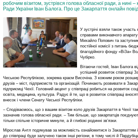
робочим візитом, зустрівся голова обласної ради, а нині –
Ради України Іван Балога. Про це Закарпаття онлайн пові
У зустрічі взяли також участь
справами виконавчого апарату
Михайло Попович та заступник
постійної комісії з питань бюд
благодійного фонду «ВіЗа» В
Чубірко.
Вітаючи гостей, Іван Балога в
успішний розвиток співпраці З
Чеською Республікою, зокрема краєм Височіна. З кожним роком розши
друзів – міст, підприємств та організацій. Починають розвивати в Закарп
підприємці Чехії. Головний акцент у співпраці робиться на розвиток со
освіта, медицина, культура. Радує й те, що в розвиток співпраці внося
внесок і члени Сенату Чеської Республіки.
– Сподіваємось, що з вашим візитом коло друзів Закарпаття в Чехії так
зазначив голова обласної ради. – Тим більше, що закарпатців поєдную
тільки спільне історичне минуле, а й глибокі родинні зв’язки.
Мірослав Антл подякував за можливість ознайомитися із Закарпаттям 
до співпраці буде залучено також інші регіони, в тому числі й Пардубіц