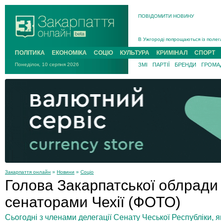
ПОВІДОМИТИ НОВИНУ
На війні загинув 26-річний військо
Інструктора районного ТЦК на Зак
В Ужгороді попрощаються із полег
В Ужгороді 5 серпня попрощаються
ПОЛІТИКА
ЕКОНОМІКА
СОЦІО
КУЛЬТУРА
КРИМІНАЛ
СПОРТ
Підтвердили загибель захисника і
Понеділок, 10 серпня 2026
ЗМІ
ПАРТІЇ
БРЕНДИ
ГРОМАД
На війні з рф поліг військовий з 
На війні загинув 26-річний військо
Закарпаття онлайн
»
Новини
»
Соціо
Голова Закарпатської облради 
сенаторами Чехії (ФОТО)
Сьогодні з членами делегації Сенату Чеської Республіки, я