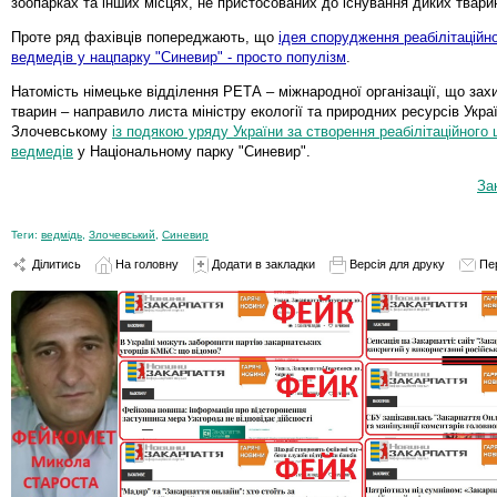
зоопарках та інших місцях, не пристосованих до існування диких твари
Проте ряд фахівців попереджають, що
ідея спорудження реабілітаційн
ведмедів у нацпарку "Синевир" - просто популізм
.
Натомість німецьке відділення РЕТА – міжнародної організації, що за
тварин – направило листа міністру екології та природних ресурсів Укр
Злочевському
із подякою уряду України за створення реабілітаційного
ведмедів
у Національному парку "Синевир".
За
Теги:
ведмідь
,
Злочевський
,
Синевир
Ділитись
На головну
Додати в закладки
Версія для друку
Пе