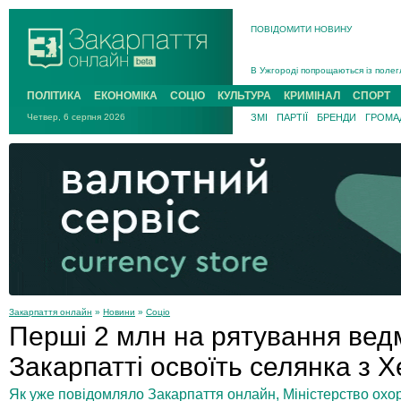
ПОВІДОМИТИ НОВИНУ
Інструктора районного ТЦК на Зак
В Ужгороді попрощаються із полег
В Ужгороді 5 серпня попрощаються
ПОЛІТИКА
ЕКОНОМІКА
СОЦІО
КУЛЬТУРА
КРИМІНАЛ
СПОРТ
Підтвердили загибель захисника і
Четвер, 6 серпня 2026
ЗМІ
ПАРТІЇ
БРЕНДИ
ГРОМАД
На війні з рф поліг військовий з 
На Хустщині внаслідок ДТП за уча
Інструктора районного ТЦК на Зак
Закарпаття онлайн
»
Новини
»
Соціо
Перші 2 млн на рятування вед
Закарпатті освоїть селянка з
Як уже повідомляло Закарпаття онлайн, Міністерство ох