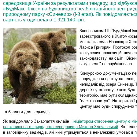
середовища України за результатами тендеру, що відбувся
«БудМаксПлюс» на будівництво реабілітаційного центру д
природному парку «Синевир» (І-й етап). Як повідомляєтьс
вартість угоди склала 1 921 140 грн.
Засновником ПП "БудМаксПлю
зареєстрованого в Житомирські
мешканка села Новокаїри Херс
Лариса Григорян. Протокол ро
конкурсних пропозицій, всупе
законодавству, на сайті "Вісн
закупівель" не опубліковано.
Конкурсною документацією пе
спорудження центру на площі 
неподалік від озера Синевир.
дерев'яну огорожу, якою буде
територію, має бути обладнан
"електропастух". На території 
центру має буди споруджено т
та барлоги для ведмедів.
Як повідомляло Закарпаття онлайн ,
ініціатором створення центру є мі
навколишнього природного середовища Микола Злочевський
. Він пла
в заповіднику ведмедів, які нині утримуються в неналежних умовах в 