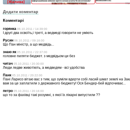
Додати коментар
Коментарі
горянка
06.10.2011 / 14:39:00
І другі два освоїть,і треті, а ведмеді говорити не уміють
Русин
06.10.2011 / 09:16:00
Що Пан міністр, а що медвідь...
знаю як
05.10.2011 / 22:37:00
головне пиляти бюджет. з медвідьом ци без
читач
05.10.2011 / 20:30:00
Люди ледве животіють, а медведям - всі удобства
Панк
05.10.2011 / 20:22:00
Пані Ларисо вітаю вас з тим, що зуміли вдерти собі ласий шмат землі на Зак
вам за це заплатили з державного бюджету! Ося Бендер-бей відпочиває...
петро
05.10.2011 / 20:16:00
що то за фахівці такі розумні, з якої їх лікарні випустили ??