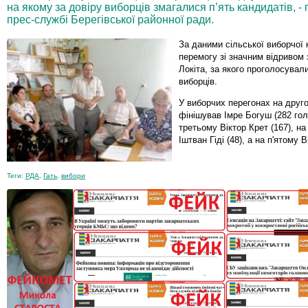
на якому за довіру виборців змагалися п’ять кандидатів, 
прес-службі Берегівської районної ради.
За даними сільської виборчої к
перемогу зі значним відривом
Локіта, за якого проголосувал
виборців.
У виборчих перегонах на друго
фінішував Імре Богуш (282 гол
третьому Віктор Крет (167), н
Іштван Гіді (48), а на п'ятому 
Теги:
РДА
,
Гать
,
вибори