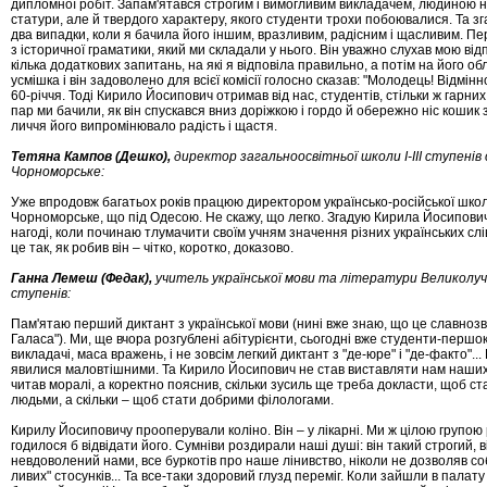
дипломної ро­біт. Запам'ятався строгим і вимогливим викладачем, лю­ди­ною 
статури, але й твердого харак­те­ру, якого студенти трохи побоювалися. Та зг
два випадки, коли я бачила його іншим, вразливим, ра­дісним і щасливим. Пе
з історичної гра­матики, який ми складали у нього. Він уважно слухав мою від
кілька додаткових запитань, на які я відповіла правильно, а потім на його облич
усмішка і він задоволено для всієї комісії голосно ска­зав: "Молодець! Відмінн
60-річчя. Тоді Кирило Йосипович отримав від нас, студентів, стільки ж гар­них
пар ми бачили, як він спускався вниз доріжкою і гордо й обережно ніс кошик з
личчя його випромінювало радість і щастя.
Тетяна
Кампов (Дешко),
директор загальноосвітньої школи І-ІІІ ступенів
Чорноморське:
Уже впродовж багатьох років працюю директором українсько-російської школ
Чорноморське, що під Одесою. Не скажу, що легко. Згадую Ки­рила Йо­си­по­ви
нагоді, коли починаю
тлу­мачити своїм уч­ням значення різних українських слі
це так, як робив він – чітко, коротко, до­ка­зово.
Ганна
Лемеш (Федак),
учитель української мови та літератури Великолучкі
ступенів:
Пам'ятаю перший диктант з української мови (нині вже знаю, що це слав­но­зв
Галаса"). Ми, ще вчора роз­губ­лені абітурієнти, сьогодні вже студенти-пер­­шок
викладачі, маса вражень, і не зов­­сім легкий диктант з "де-юре" і "де-факто"... 
явилися маловтішними. Та Кирило Йосипович не став ви­­ставляти нам наших 
читав моралі, а коректно по­яс­нив, скіль­ки зусиль ще треба докласти, щоб стат
людьми, а скільки – щоб стати добрими фі­­ло­ло­гами.
Кирилу Йосиповичу прооперували коліно. Він – у лі­­карні. Ми ж цілою групою
годилося б від­­­відати його. Сумніви роздирали наші душі: він такий стро­гий, 
невдоволений нами, все буркотів про на­ше лінивство, ніколи не дозволяв соб
ли­вих" стосунків... Та все-таки здоровий глузд переміг. Ко­ли зайшли в палат