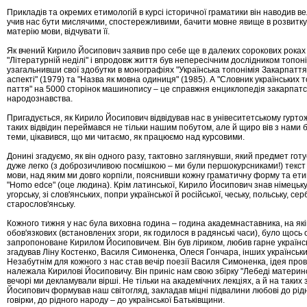
Прикладів та окремих етимологій в курсі історичної граматики він наводив вел
учив нас бути мислячими, спостережливими, бачити мовне явище в роз­витку
матерію мови, відчувати її.
Як вчений Кирило Йосипович заявив про себе ще в да­леких сорокових роках 
"Літературній неділі" і впродовж життя був непересічним дослід­ни­ком то­пон
узагальнивши свої здо­бут­ки в мо­но­графіях "Українська топонімія Закарпаття в 
аспекті" (1979) та "Назва як мовна оди­ни­­ця" (19­85). А "Словник українських т
пат­тя" на 5000 сторінок машинопису – це справжня ен­ци­кло­пе­дія закарпат
народознавства.
Пригадується, як Кирило Йосипович відвідував нас в уні­веситетському гур­то­жи
таких відвідин пе­­ре­ймався не тільки нашим побутом, але й щиро вів з на­ми бе
теми, цікавився, що ми чи­таємо, як працю­є­мо над курсовими.
Донині згадуємо, як він одного разу, тактовно загля­нув­ши, який предмет гот
дуже легко (з доброзичливою посмішкою – ми були першокур­сни­ка­ми!) текст
мови, над яким ми довго корпіли, пояснивши кожну граматичну форму та ети­м
"Homo edce" (оце людина). Крім латин­сь­кої, Ки­рило Йосипович знав німецьк
угор­сь­ку, зі слов'янських, попри української й ро­сійсь­кої, чесь­ку, поль­ську, се
старо­слов'ян­ську.
Кож­но­го тижня у нас була виховна година – година ака­дем­­наставника, на які
обов'язкових (вста­
нов­­ле­них згори, як годилося в радянські часи), було що­с­ь 
запропоноване Кирилом Йосипови­чем. Він бу­в ліриком, любив гарне українсь
згадував Ліну Костенко, Василя Симоненка, Олеся Гон­­ча­ра, інших українськ
Незабутнім для кож­­ного з нас став вечір поезії Василя Симоненка, ідея про­
належала Кирилові Йосиповичу. Він при­­ніс нам свою збірку "Лебеді материнс
вечорі ми декламували вірші. Не тільки на акаде­міч­­них лек­ціях, а й на таки
Йосипович фор­мував наш світогляд, закладав міцні підвалини лю­бо­ві до рідн
говірки, до рідного народу – до української Батьківщини.