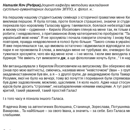
Наталія
Ялч (Ребрик),
доцент кафедри методики викладання
суспільно-гуманітарних дисциплін ЗІППО, к. філол. н.:
На першому нашому студентському семінарі з іс­то­рич­ної граматики мене 
викликав пер­шою. Я була готова, проте боялася страшезно, зна­ю­чи зі студ
переказів про норовливу Галасову вда­чу. І виявилося, боялася небезпідста
ж моєму слові – судження – Кирило Йосипович глянув на мене так, як тільки в
робити, і невдоволено, з притаманною йому категоричністю пробуркотів: "Та­к
українській мові нема". Я не зрозуміла і по­ча­ла говорити спочатку. І знову 
по­вто­рив, правда невдоволення в голосі було більше: "Та­ко­го слова в українс
Я вже пере­ля­ка­ла­ся так, що вмовкла остаточно і відмовилася відповідати зов
пари я не промовила й слова, а викладач ме­не не турбував: він, очевидно ба
тужилася зро­зуміти, чого він від мене хоче – і не могла. І коли вже ви­ходила з
буркнув: "Не вміють тут ви­мов­ля­ти
дж
, а ще філологами хочуть бути..." І я нар
Ми витанцьовували з Кирилом Йосиповичем на ви­пуск­ному. Він обережно вів
(знав про мою ва­гітність), сміючись, називав мене "невісточкою" (Іван – з гру
академнаставником був він, а я – з другої гру­пи, де академдамою була Тама
Розумик, якої не було на вечорі, тому всі почуття і поривання бу­ли спрямован
був дуже задоволеним, мож­ливо, щасливим. І я коло нього. Адже наші стосу
курсів були досить "строгими", незабарв­ле­ними ніякими емоціями. А тут рапт
кри­тий, такий уважний, такий простий Галас!
І з того часу я пізнала іншого Галаса.
Я вдячна йому за автентичних Волошина, Станинця, Зореслава, Потушняка,
Вакарова... Та найбіль­ше – за свого Івана, а значить – за себе. Без Галаса м
слабшими.