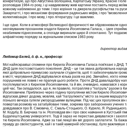
конкретизую, що про Августина Волошина, Карпатську Україну, Красне Поле 
розповідав 1984-го року, і ці навдивовижу живі картини постають перед мої
кожному наближенні до теми. І про коріння та джерела русофільства та рус
Закарпатті, і про механізми формування радянських міфів, і про "визволення"
колективізацію. І про мову, і про літературу. І це важливо.
І ще одне. Коли в атмосфері Великодної феєричності ми обдзвонювали одно­к
неочікуваним проханням згадати Кирила Йосиповича Галаса, – ідея сприйм
неабияким піднесенням, а спогади виринали щиро й спонтанно. Тут подаємо 
алфавітному порядку за журнальним списком 1983 року.
директор видав
Любомир Б
елей
,
д. ф. н., професор:
Мої найяскравіші спомини про Кирила Йо­си­по­ви­ча Галаса пов'язані з ДНД. Т
ДНД (для пост­совєтського пок
оління: ДНД
–
це так звана
доб
ро
віль
на народ
якої добровільно-приму
со
во залучали
студентів, щоб ті забезпечували гром
в місті; чергування ДНД
відбувалися кілька ра
зів на рік). Звичайно, ніхто ніяк
порушників
не ловив і не прагнув цього робити. Проте ДНД д
а­
ва
л
а
добру наг
поспілкуватися з Кирилом Йосипови
че
м
, та й він, очевидно, намагався з
кор
цей час. Так складалося, що я, як
прави
ло,
по
трапляв
у
"­
па
т
руль
"
разом із К
Йосиповичем. Приблизно че
ре
з
годину прогулянки містом К
ирило
Й
осипови
відпускав дівчат додому, мовляв
,
хай
"
пат
ру
лю
ють
"
місто за іншим маршрутом
піз
ньо
го вечора гуляли
ужгородськими вулицями. Під час цих прогулянок
він
повертав
розмо
ву на за
табуйовані теми, зокрема про заборонених
у
чених 
довідувався про В. Сімовича, С. Смаль-Сто­цького, О. Курило,
Я. Рудницького,
М. К­о­ду­бу, В. Бирчака та
ін. Розповідав він і про
своє
навчання в Хуст­ській гім
Будапештському університеті.
Тоді
й
за
раз не перестаю дивуватися і захоп
тю К
ирила
Й
осиповича
. Адже за такі
лекції він міг до
ро
го заплатити. Та баж
правду до своїх
сту
дентів, хай і в такій камерній обстановці, бул
о
важ
ли
ві
ш
е
з