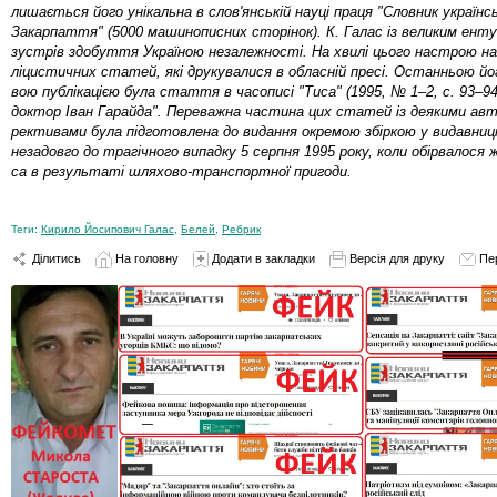
лишається його уні­­кальна в сло­в'ян­ській науці пра­­ця "Словник україн­с
За­карпаття" (5000 ма­ши­но­пис­них сто­
­­рі­нок). К. Галас із великим ен­т
зустрів здо­­бут­тя Ук­ра­їною не­за­леж­ності. На хвилі цього наст­рою на
лі­цис­тич­них ста­тей, які друку­валися в об­­лас­ній пресі. Останньою й
вою пуб­­лі­ка­цією бу­ла стаття в ча­сописі "Ти­са" (1995, № 1–2, с. 93–9
док­тор Іван Га­рай­да". Пе­ре­важ­на частина цих статей із деякими ав­т
рек­ти­вами бу­ла під­го­тов­ле­на до видання ок­ре­мою збіркою у видавни
не­за­довго до трагічного випадку 5 серп­ня 1995 ро­ку, коли обі­рва­ло­ся
са в резуль­та­ті шляхово-транс­порт­ної пригоди.
Теги:
Кирило Йосипович Галас
,
Белей
,
Ребрик
Ділитись
На головну
Додати в закладки
Версія для друку
Пе