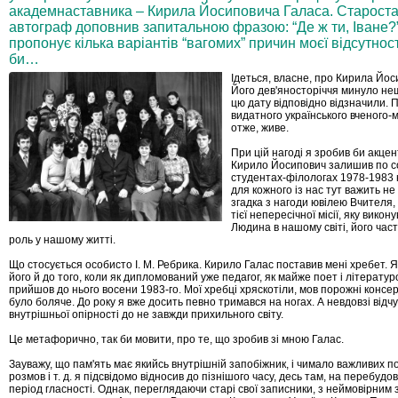
академнаставника – Кирила Йосиповича Галаса. Староста
автограф доповнив запитальною фразою: “Де ж ти, Іване?” 
пропонує кілька варіантів “вагомих” причин моєї відсутнос
би…
Ідеться, власне, про Кирила Йос
Його дев'яносторіччя минуло н
цю дату відповідно відзначили. 
видатного україн­ського вченого-
отже, живе.
При цій нагоді я зробив би акцент
Кирило Йосипович залишив по соб
студентах-філологах 1978-1983 
для кожного із нас тут важить н
згадка з нагоди ювілею Вчителя, 
тієї непересічної місії, яку вико
Людина в нашому світі, його час
роль у нашому житті.
Що стосується особисто І. М. Ребрика. Кирило Галас поставив мені хребет. Я
його й до того, коли як дипломований уже педагог, як майже поет і літерату­р
прийшов до нього восени 1983-го. Мої хребці хряскотіли, мов порожні консерв
було боляче. До року я вже досить певно тримався на ногах. А невдовзі відчу
внутрішньої опірності до не завжди прихильного світу.
Це метафорично, так би мовити, про те, що зробив зі мною Галас.
Зауважу, що пам'ять має якийсь внутрішній запобіжник, і чимало важливих по
розмов і т. д. я підсвідомо відносив до пізнішого часу, десь там, на перебудов
період гласності. Однак, переглядаючи старі свої записники, з неймовірним