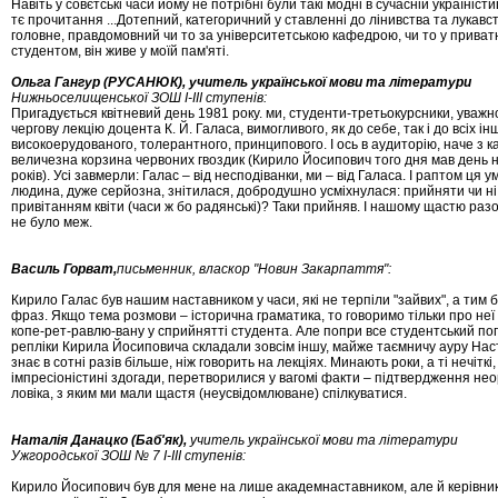
Навіть у совєтські часи йому не по
тріб
ні були такі модні в
сучасній україністи
тє прочитання ...Дотепний,
категоричний у ставлен
­н
і до лінивства та лукавст
головне,
прав
до
мов
ний чи то за університетською кафедрою, чи то у при
ват
студентом, він живе у моїй пам
'
яті.
Ольга Г
ангур (РУСАНЮК),
учитель української мови та літератури
Нижньоселищенської ЗОШ І-ІІІ ступенів:
Пригадується квітневий день 1981 року.
ми, сту­ден­ти-третьокурсники, уваж
чергову лекцію до­цен­та К. Й. Галаса, вимогливого, як до себе, так і до всіх ін­
високоерудованого, толерантного, принципо­во­го. І ось в аудиторію, наче з к
величезна корзина червоних гвоздик (Кирило Йосипович того дня мав день 
років). Усі завмерли: Галас – від несподіванки, ми – від Галаса. І раптом ця
людина, дуже серйозна, знітилася, добродушно усміхнулася: прийняти чи ні
привітанням квіти (часи ж бо радянські)? Таки прийняв. І нашому щастю раз
не було меж.
Василь Г
орват
,
письменник, власкор "Новин Закар­пат­тя":
Кирило Галас був нашим наставником у часи, які не тер­піли "зайвих", а тим 
фраз. Якщо те­ма розмови – історична граматика, то говоримо тільки про неї 
копе-рет-равлю-вану у сприй­нят­ті студента. Але попри все студентський погов
репліки Кирила Йосиповича складали зовсім ін­шу, майже таємничу ауру Нас
знає в сотні ра­зів більше, ніж говорить на лекціях. Минають роки, а ті нечіткі
імпресіоністині здогади, перетвори­ли­ся у вагомі факти – підтвердження не
ло­ві­ка, з яким ми мали щастя (неусвідомлюване) спіл­ку­ва­ти­ся.
Наталія Д
анацко (Баб'як),
учитель української мови та літератури
Ужгородської ЗОШ № 7 І-ІІІ ступенів:
Кирило Йосипович був для мене на лише ака­дем­на­с­тав­ником, але й керівни