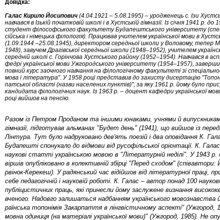
Довідка:
Галас Кирило Йосипович
(4.04.1921 – 5.08.1995) – уро­­
д
же­нець с
.
Ізи Хустсь­
навчався в Ізькій по­
чат­ковій школі і в Хустській гімназії. Із січня 1941 р. до 1
студент філософського факульте­ту Бу­да­пешт­­сько­го універ­си­те­ту (спе
сійська і ні­­мецька філо­логія). Працював учителем ук­раїнської
мо­­­ви в Хуст­
(1.09.1944 –25.08.1945), ди­ректором се­ред­ньої школи у Во­ло­во­­му, тепер Мі
1948), за­вучем Драгівської середньої школи (1948–1952), учи­­те­лем україн­с
середній шко­лі с. Го­рінчова Хуст­сько­го ра­йону (1952–1954). На­вчав­ся в ас­п
фед­рі української мови Уж­го­род­­ського уні­вер­си­те­ту (1954–1957), заверш
повний курс за­оч­но­го навчання на фі­ло­ло­гіч­ному фа­культеті зі спе­ціаль­но
мова і лі­те­ра­ту­ра". У
1958
ро
ці пре­д­ста­вив до захисту дисертацію "То
пон
патсь­кої об­лас­ті (назви на­се­ле­них пунк
тів)", за яку
1961
р. йому бу­ло при
кандида­та фі
ло
ло
гіч­них наук. Із
1963
р. – доцент ка
федри ук­раїнської мо
в
ро­ці вийшов на пен
­сію.
Разом із Петром Проданом та іншими юнаками, уч­­ня­ми й випускниками
гімназії, підготу­вав аль­­манах "Будет день" (1941), що вийшов із пе­ред­
Лінтура. Тут було надруковано де­в'ять по­е­зій і два оповідання К. Га­ла­
Будапешті спо­ну­ка­ло до відмови від русофільської орієнтації. К. Га­лас др
на­укові статті ук­раїнською мовою в "Лі­те­ра­тур­ній неділі". У 1943 р. 
вір­шів опуб­ліковано в колективній збір­ці "Перед сходом" (спів­­ав­тори: Й
р­ві­нок-Керекеш). У радянський час відійшов від лі­­те­ра­­турної праці, п
себе пе­дагогічній і на­у­ко­вій роботі. К. Галас – автор по­над 100 наукових
пуб­лі­цис­тичних праць, які при­нес­ли йому заслу­же­не визнання високо
вче­­ного. На­довго зали­шать­ся надбанням ук­ра­їнського мо­возна­вства й
ра­їнська топонімія
Закар­пат­тя в лін­г­ві­стич­ному аспек­ті" (Ужгород, 
мовна одиниця (на ма­­­те­ріалі ук­ра­їн­сь­кої мо­ви)"
(Уж­
­город, 1985). Не опуб­