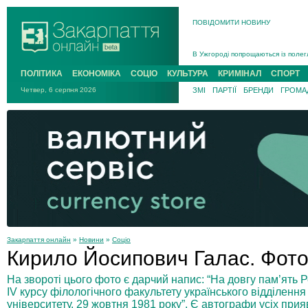
ПОВІДОМИТИ НОВИНУ
Інструктора районного ТЦК на Зак
В Ужгороді попрощаються із полег
В Ужгороді 5 серпня попрощаються
ПОЛІТИКА
ЕКОНОМІКА
СОЦІО
КУЛЬТУРА
КРИМІНАЛ
СПОРТ
Підтвердили загибель захисника і
Четвер, 6 серпня 2026
ЗМІ
ПАРТІЇ
БРЕНДИ
ГРОМАД
На війні з рф поліг військовий з 
На Хустщині внаслідок ДТП за уча
Інструктора районного ТЦК на Зак
Закарпаття онлайн
»
Новини
»
Соціо
Кирило Йосипович Галас. Фото
На звороті цього фото є дарчий напис: “На довгу пам’ять Ре
IV курсу філологічного факультету українського відділенн
університету. 29 жовтня 1981 року”. Є автографи усіх прия