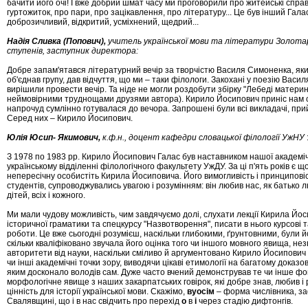
бачити його очі! І вже добрий шмат часу ми проговорили про житейські спра­
гуртожиток, про пари, про зацікавлення, про лі­тературу... Це був інший Гала
доброзичливий, від­кри­тий, усміхнений, щедрий...
Надія
Сливка (Попович),
учитель української мови та літератури Золотарі
ступенів, за­ступник директора:
Добре запам'ятався літературний вечір за творчістю Ва­силя Симоненка, як
об'єднав групу, дав від­чуття, що ми – таки філологи. Закохані у поезію Ва­си­л
вирішили провести вечір. Та ніде не мог­ли роздо­бу­ти збірку "Лебеді матери
ней­мовірними труднощами друзями автора). Кирило Йо­сипович приніс нам с
напрочуд сум­лін­но готувалася до вечора. Запрошені були всі викла­да­чі, пр
Серед них – Кирило Йосипович.
Юлія
Юсип- Якимович,
к.ф.н., доцент кафедри словацької філології УжНУ
З 1978 по 1983 рр. Кирило Йосипович Галас був нас­тав­ником нашої академіч
українському від­діленні філологічного факультету УжДУ. За ці п'ять ро­ків є щ
непересічну особистіть Кирила Йо­си­повича. Його вимогливість і принциповіс
студентів, супроводжувались увагою і розумінням: він любив нас, як батько л
дітей, всіх і кожного.
Ми мали чудову можливість, чим завдячуємо долі, слу­­хати лекції Кирила Йо
історичної грама­ти­ки та спецкурсу "Назвотворення", писати в нього кур­со­ві
роботи. Це вже сьогодні розумієш, наскільки глибокими, ґрунтовними, були й
скільки кваліфіковано звучала його оцінка того чи ін­шого мовного явища, н
авторитети від на­у­ки, наскільки сміливо й аргументовано Кирило Йо­си­по­вич
чи інші академічні точки зору, ви­во­дя­чи цікаві етимології на багатому доказово
яким досконало володів сам. Дуже часто вче­ний де­мон­стрував те чи інше ф
морфоло­гіч­не яви­ще з наших закарпатських говірок, які добре знав, любив і 
цінність для історії української мови. Ска­жі­мо,
вуосім
– фор­ма числівника, з
Сва­ляв­щи­ні, що і в нас свід­­чить про перехід
о
в
і
через стадію диф­тонгів.