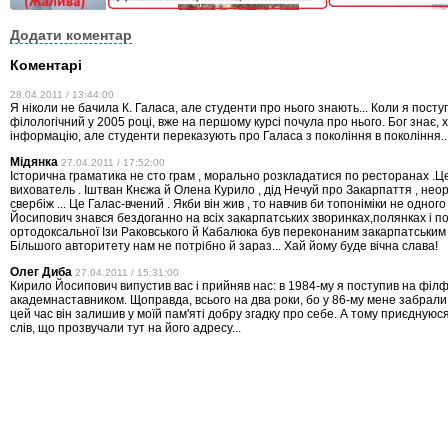
Додати коментар
Коментарі
28.04.2011 / 13:44:00
Я ніколи не бачила К. Галаса, але студенти про нього знають... Коли я пост
філологічний у 2005 році, вже на першому курсі почула про нього. Бог знає, 
інформацію, але студенти переказують про Галаса з покоління в покоління..
Мідянка
27.04.2011 / 17:52:00
Історична граматика не сто грам , морально розкладатися по ресторанах .Ц
вихователь . Іштван Кнєжа й Олена Курило , дід Нечуй про Закарпаття , нео
свербіж ... Це Галас-вчений . Якби він жив , то навчив би топоніміки не одного
Йосипович знався бездоганно на всіх закарпатських зворинках,полянках і по
ортодоксальної Ізи Раковського й Кабалюка був переконаним закарпатським 
Більшого авторитету нам не потрібно й зараз... Хай йому буде вічна слава!
Олег Диба
27.04.2011 / 15:31:00
Кирило Йосипович випустив вас і прийняв нас: в 1984-му я поступив на філфа
академнаставником. Щоправда, всього на два роки, бо у 86-му мене забрали 
цей час він залишив у моїй пам'яті добру згадку про себе. А тому приєднуюся
слів, що прозвучали тут на його адресу...