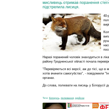
мисливець отримав поранення стегна
підстрелила лисиця.
40-
пол
вир
Кол
вип
руш
нас
пос
Наразі поранений чоловік знаходиться в лік
району Гродненської області почала перевір
"Перевіряються всі версії, аж до тієї, що в 
хотів вчинити самогубство", - повідомили "
органах.
До слова, полювати на лисиць у Білорусії до
Теги:
Білорусь
,
полювання
,
курйози