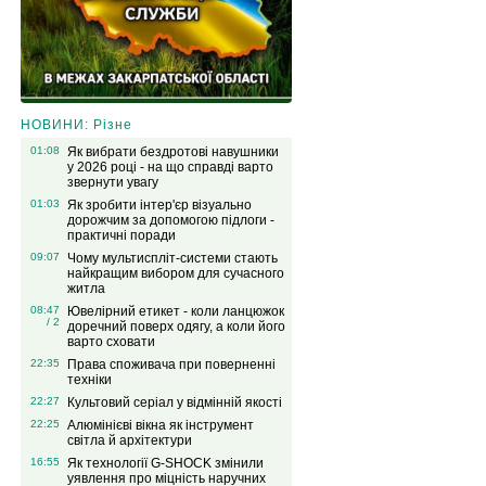
НОВИНИ: Різне
01:08
Як вибрати бездротові навушники
у 2026 році - на що справді варто
звернути увагу
01:03
Як зробити інтер'єр візуально
дорожчим за допомогою підлоги -
практичні поради
09:07
Чому мультиспліт-системи стають
найкращим вибором для сучасного
житла
08:47
Ювелірний етикет - коли ланцюжок
/ 2
доречний поверх одягу, а коли його
варто сховати
22:35
Права споживача при поверненні
техніки
22:27
Культовий серіал у відмінній якості
22:25
Алюмінієві вікна як інструмент
світла й архітектури
16:55
Як технології G-SHOCK змінили
уявлення про міцність наручних