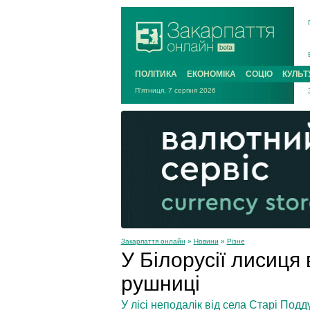
ПОЛІТИКА
ЕКОНОМІКА
СОЦІО
КУЛЬТ
П'ятниця, 7 серпня 2026
Закарпаття онлайн
»
Новини
»
Різне
У Білорусії лисиця
рушниці
У лісі неподалік від села Старі Подд