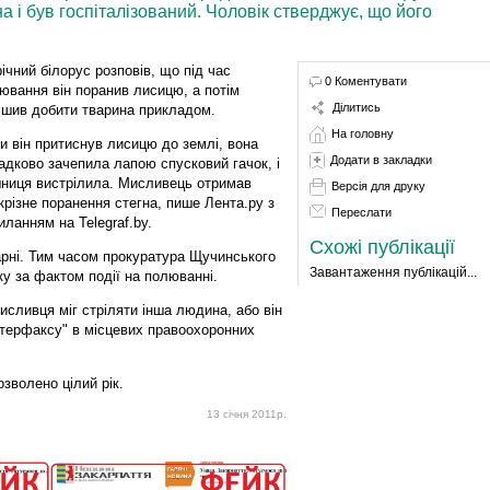
 і був госпіталізований. Чоловік стверджує, що його
річний білорус розповів, що під час
0 Коментувати
ювання він поранив лисицю, а потім
Ділитись
ішив добити тварина прикладом.
На головну
и він притиснув лисицю до землі, вона
Додати в закладки
адково зачепила лапою спусковий гачок, і
ниця вистрілила. Мисливець отримав
Версія для друку
крізне поранення стегна, пише Лента.ру з
Переслати
иланням на Telegraf.by.
Схожі публікації
арні. Тим часом прокуратура Щучинського
Завантаження публікацій...
ку за фактом події на полюванні.
мисливця міг стріляти інша людина, або він
Інтерфаксу" в місцевих правоохоронних
зволено цілий рік.
13 січня 2011р.