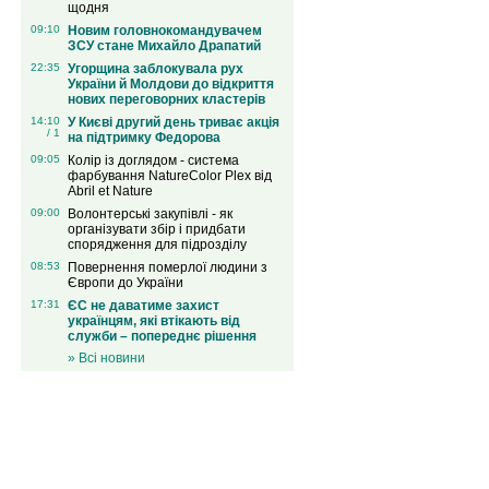
щодня
09:10
Новим головнокомандувачем
ЗСУ стане Михайло Драпатий
22:35
Угорщина заблокувала рух
України й Молдови до відкриття
нових переговорних кластерів
14:10
У Києві другий день триває акція
/ 1
на підтримку Федорова
09:05
Колір із доглядом - система
фарбування NatureColor Plex від
Abril et Nature
09:00
Волонтерські закупівлі - як
організувати збір і придбати
спорядження для підрозділу
08:53
Повернення померлої людини з
Європи до України
17:31
ЄС не даватиме захист
українцям, які втікають від
служби – попереднє рішення
» Всі новини