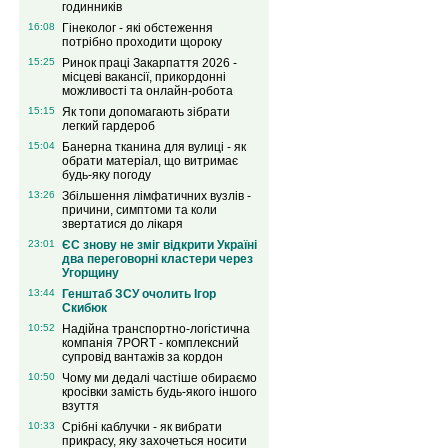
годинників
16:08
Гінеколог - які обстеження
потрібно проходити щороку
15:25
Ринок праці Закарпаття 2026 -
місцеві вакансії, прикордонні
можливості та онлайн-робота
15:15
Як топи допомагають зібрати
легкий гардероб
15:04
Банерна тканина для вулиці - як
обрати матеріал, що витримає
будь-яку погоду
13:26
Збільшення лімфатичних вузлів -
причини, симптоми та коли
звертатися до лікаря
23:01
ЄС знову не зміг відкрити Україні
два переговорні кластери через
Угорщину
13:44
Генштаб ЗСУ очолить Ігор
Скибюк
10:52
Надійна транспортно-логістична
компанія 7PORT - комплексний
супровід вантажів за кордон
10:50
Чому ми дедалі частіше обираємо
кросівки замість будь-якого іншого
взуття
10:33
Срібні каблучки - як вибрати
прикрасу, яку захочеться носити