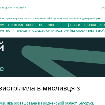
ПОВІДОМИТИ НОВИНУ
ОН
Інструктора районного ТЦК на Закарпатті судитимуть за обвинуваченням у катув...
В Ужгороді попрощаються із полеглим на війні з росією захисником Володимиром Йор�...
В Ужгороді 5 серпня попрощаються із захисником Богданом Югасом, який два роки �...
УРА
КРИМІНАЛ
СПОРТ
НС
РІЗНЕ
БЛОГИ
АНОНСИ
АРХ
Підтвердили загибель захисника із Нанкова на Хустщині Юліана Гербея (ФОТО)[/gree...
ЗМІ
ПАРТІЇ
БРЕНДИ
ГРОМАДСЬКІ ОРГАНІЗАЦІЇ
УКРАЇНЦІ СЛОВАЧЧИНИ
ГЕРОЇ
На війні з рф поліг військовий з Виноградова Ігнат Роздяловський (ФОТО)...
На Хустщині внаслідок ДТП за участі трьох авто постраждали 13 людей (ФОТО)...
Інструктора районного ТЦК на Закарпатті судитимуть за обвинувачен...
 вистрілила в мисливця з
уби, яка розташована в Гродненській області Білорусі,