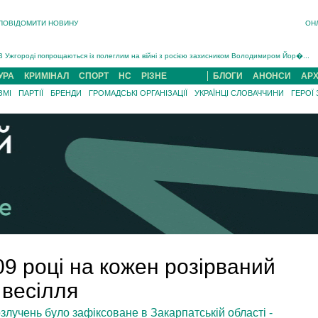
ПОВІДОМИТИ НОВИНУ
ОН
Інструктора районного ТЦК на Закарпатті судитимуть за обвинуваченням у катув...
В Ужгороді попрощаються із полеглим на війні з росією захисником Володимиром Йор�...
В Ужгороді 5 серпня попрощаються із захисником Богданом Югасом, який два роки �...
УРА
КРИМІНАЛ
СПОРТ
НС
РІЗНЕ
БЛОГИ
АНОНСИ
АРХ
Підтвердили загибель захисника із Нанкова на Хустщині Юліана Гербея (ФОТО)[/gree...
ЗМІ
ПАРТІЇ
БРЕНДИ
ГРОМАДСЬКІ ОРГАНІЗАЦІЇ
УКРАЇНЦІ СЛОВАЧЧИНИ
ГЕРОЇ
На війні з рф поліг військовий з Виноградова Ігнат Роздяловський (ФОТО)...
На Хустщині внаслідок ДТП за участі трьох авто постраждали 13 людей (ФОТО)...
Інструктора районного ТЦК на Закарпатті судитимуть за обвинувачен...
09 році на кожен розірваний
весілля
лучень було зафіксоване в Закарпатській області -