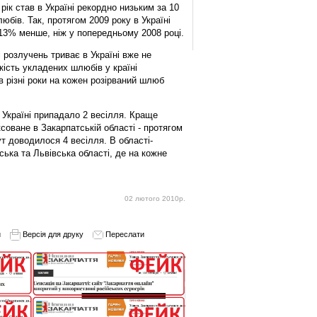
 рік став в Україні рекордно низьким за 10
любів. Так, протягом 2009 року в Україні
13% менше, ніж у попередньому 2008 році.
 розлучень триває в Україні вже не
ькість укладених шлюбів у країні
в різні роки на кожен розірваний шлюб
 Україні припадало 2 весілля. Краще
соване в Закарпатській області - протягом
т доводилося 4 весілля. В області-
ька та Львівська області, де на кожне
02 лютого 2010р.
и
Версія для друку
Переслати