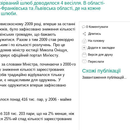
зірваний шлюб доводилося 4 весілля. В області-
Франківська та Львівська області, де на кожне
3 шлюби.
евисокосному 2009 році, вперше за останні
0 Коментувати
років, було зафіксовано зниження кількості
Ділитись
аїнських громадян, що бажають
ужитися. Разом з тим 2009 став рекордно
На головну
ьким і по кількості розлучень. Про це
Додати в закладки
ідомив міністр юстиції Микола Оніщук,
Версія для друку
ормує офіційний портал Мін'юсту.
Переслати
, за словами Міністра, починаючи з 2000-го
у зниження кількості зареєстрованих
Схожі публікації
бів традиційно відбувалося тільки у
Завантаження публікацій...
ами, є нещасливим для одружень. У
ючих одружитися вперше зафіксовано
илося понад 416 тис. пар, у 2006 - майже
б 318 тис. 203 пари, що на 2% менше, ніж
ся 25%-ий спад кількості зареєстрованих