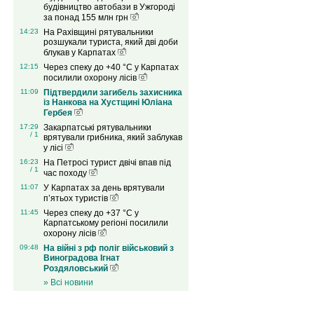
будівництво автобази в Ужгороді
за понад 155 млн грн
14:23
На Рахівщині рятувальники
розшукали туриста, який дві доби
блукав у Карпатах
12:15
Через спеку до +40 °C у Карпатах
посилили охорону лісів
11:09
Підтвердили загибель захисника
із Нанкова на Хустщині Юліана
Гербея
17:29
Закарпатські рятувальники
/ 1
врятували грибника, який заблукав
у лісі
16:23
На Петросі турист двічі впав під
/ 1
час походу
11:07
У Карпатах за день врятували
п’ятьох туристів
11:45
Через спеку до +37 °C у
Карпатському регіоні посилили
охорону лісів
09:48
На війні з рф поліг військовий з
Виноградова Ігнат
Роздяловський
» Всі новини