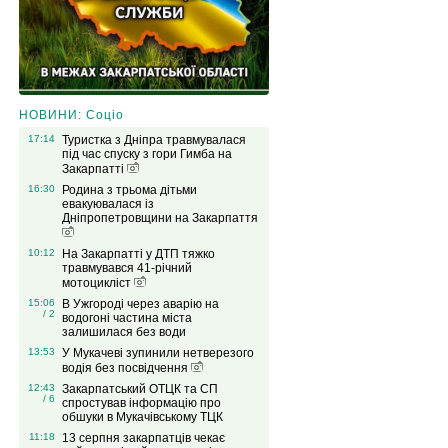
НОВИНИ: Соціо
17:14
Туристка з Дніпра травмувалася
під час спуску з гори Гимба на
Закарпатті
16:30
Родина з трьома дітьми
евакуювалася із
Дніпропетровщини на Закарпаття
10:12
На Закарпатті у ДТП тяжко
травмувався 41-річний
мотоцикліст
15:06
В Ужгороді через аварію на
/ 2
водогоні частина міста
залишилася без води
13:53
У Мукачеві зупинили нетверезого
водія без посвідчення
12:43
Закарпатський ОТЦК та СП
/ 6
спростував інформацію про
обшуки в Мукачівському ТЦК
11:18
13 серпня закарпатців чекає