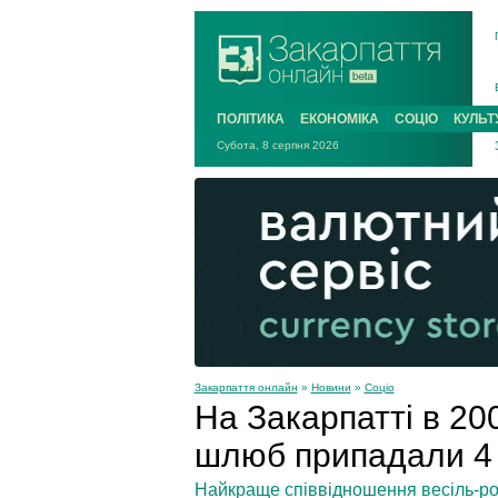
ПОЛІТИКА
ЕКОНОМІКА
СОЦІО
КУЛЬТ
Субота, 8 серпня 2026
Закарпаття онлайн
»
Новини
»
Соціо
На Закарпатті в 20
шлюб припадали 4 
Найкраще співвідношення весіль-роз