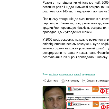
Разом з тим, відзначив міністр юстиції, 2009
останніх років і щодо кількості розірваних ш
розлучилося 145 тис. подружніх пар, що на 
При цьому тенденція до зменшення кількості
перший рік. Загалом, повідомив міністр, кіл
традиційно перевищує кількість розірваних, 
припадає 1,5-2 укладених шлюби.
У 2009 році, зокрема, на кожне розлучення в
співвідношення весіль-розлучень було зафік
минулого року на кожен розірваний шлюб ту
рекордсмени потрапили також Івано-Франківс
розлучення в 2009 році припадало 3 шлюбу.
Теги:
весілля
,
розлучення
,
шлюб
,
одруження
Ділитись
На головну
Додати в закладк