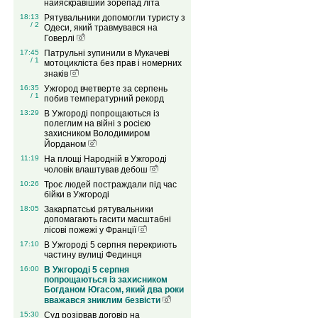
найяскравіший зорепад літа
18:13
Рятувальники допомогли туристу з
/ 2
Одеси, який травмувався на
Говерлі
17:45
Патрульні зупинили в Мукачеві
/ 1
мотоцикліста без прав і номерних
знаків
16:35
Ужгород вчетверте за серпень
/ 1
побив температурний рекорд
13:29
В Ужгороді попрощаються із
полеглим на війні з росією
захисником Володимиром
Йорданом
11:19
На площі Народній в Ужгороді
чоловік влаштував дебош
10:26
Троє людей постраждали під час
бійки в Ужгороді
18:05
Закарпатські рятувальники
допомагають гасити масштабні
лісові пожежі у Франції
17:10
В Ужгороді 5 серпня перекриють
частину вулиці Фединця
16:00
В Ужгороді 5 серпня
попрощаються із захисником
Богданом Югасом, який два роки
вважався зниклим безвісти
15:30
Суд розірвав договір на