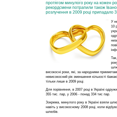
протягом минулого року на кожен ро
рекордсмени потрапили також Івано-
розлучення в 2009 році припадало 
У н
10 
укр
одр
низ
пов
інф
Так
рок
шлю
високосні роки, які, за народними прикмет
невисокосний рік зменшення кількості бажа
тільки лише в 2009 році.
Для порівняння, в 2007 році в Україні одруж
355 тис. пар, у 2006 - понад 334 тис пар.
Зокрема, минулого року в Україні взяли шлю
навіть у високосному 2008 році, коли відбув
шлюбів.