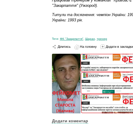
Працював тренером у командах "Кривбас-2" (К
"Закарпаття" (Ужгород).
Титули та досягнення: чемпіон України: 199
України: 1993 рік.
Теги:
ФК "Закарпаття"
,
Шаран
,
тренер
Ділитись
На головну
Додати в закладк
Додати коментар