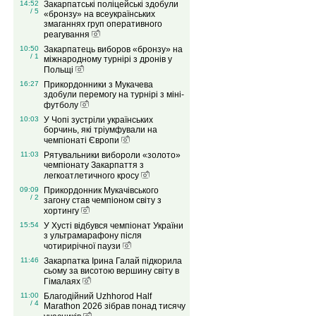
14:52
Закарпатські поліцейські здобули
/ 5
«бронзу» на всеукраїнських
змаганнях груп оперативного
реагування
10:50
Закарпатець виборов «бронзу» на
/ 1
міжнародному турнірі з дронів у
Польщі
16:27
Прикордонники з Мукачева
здобули перемогу на турнірі з міні-
футболу
10:03
У Чопі зустріли українських
борчинь, які тріумфували на
чемпіонаті Європи
11:03
Рятувальники вибороли «золото»
чемпіонату Закарпаття з
легкоатлетичного кросу
09:09
Прикордонник Мукачівського
/ 2
загону став чемпіоном світу з
хортингу
15:54
У Хусті відбувся чемпіонат України
з ультрамарафону після
чотирирічної паузи
11:46
Закарпатка Ірина Галай підкорила
сьому за висотою вершину світу в
Гімалаях
11:00
Благодійний Uzhhorod Half
/ 4
Marathon 2026 зібрав понад тисячу