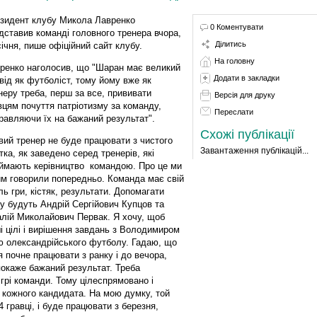
зидент клубу Микола Лавренко
0 Коментувати
дставив команді головного тренера вчора,
Ділитись
січня, пише офіційний сайт клубу.
На головну
ренко наголосив, що "Шаран має великий
Додати в закладки
від як футболіст, тому йому вже як
неру треба, перш за все, прививати
Версія для друку
вцям почуття патріотизму за команду,
Переслати
равляючи їх на бажаний результат".
Схожі публікації
вий тренер не буде працювати з чистого
Завантаження публікацій...
тка, як заведено серед тренерів, які
ймають керівництво командою. Про це ми
им говорили попередньо. Команда має свій
ль гри, кістяк, результати. Допомагати
у будуть Андрій Сергійович Купцов та
алій Миколайович Первак. Я хочу, щоб
і цілі і вирішення завдань з Володимиром
ю олександрійського футболу. Гадаю, що
 почне працювати з ранку і до вечора,
покаже бажаний результат. Треба
 грі команди. Тому цілеспрямовано і
кожного кандидата. На мою думку, той
 гравці, і буде працювати з березня,