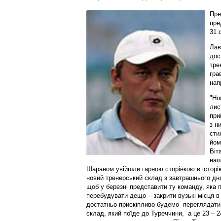
Пре
пре
31 
Лав
дос
тре
гра
нап
"Но
лис
при
з н
сти
йом
Віт
наш
Шараном увійшли гарною сторінкою в історі
новий тренерський склад з завтрашнього дня
щоб у березні представити ту команду, яка 
перебудувати дещо – закрити вузькі місця в
достатньо прискіпливо будемо переглядати 
склад, який поїде до Туреччини, а це 23 – 24