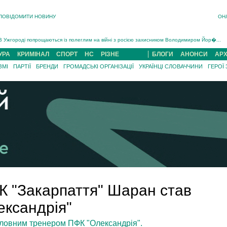
ПОВІДОМИТИ НОВИНУ
ОН
Інструктора районного ТЦК на Закарпатті судитимуть за обвинуваченням у катув...
В Ужгороді попрощаються із полеглим на війні з росією захисником Володимиром Йор�...
В Ужгороді 5 серпня попрощаються із захисником Богданом Югасом, який два роки �...
УРА
КРИМІНАЛ
СПОРТ
НС
РІЗНЕ
БЛОГИ
АНОНСИ
АРХ
Підтвердили загибель захисника із Нанкова на Хустщині Юліана Гербея (ФОТО)[/gree...
ЗМІ
ПАРТІЇ
БРЕНДИ
ГРОМАДСЬКІ ОРГАНІЗАЦІЇ
УКРАЇНЦІ СЛОВАЧЧИНИ
ГЕРОЇ
На війні з рф поліг військовий з Виноградова Ігнат Роздяловський (ФОТО)...
На Хустщині внаслідок ДТП за участі трьох авто постраждали 13 людей (ФОТО)...
Інструктора районного ТЦК на Закарпатті судитимуть за обвинувачен...
К "Закарпаття" Шаран став
ксандрія"
ловним тренером ПФК "Олександрія".