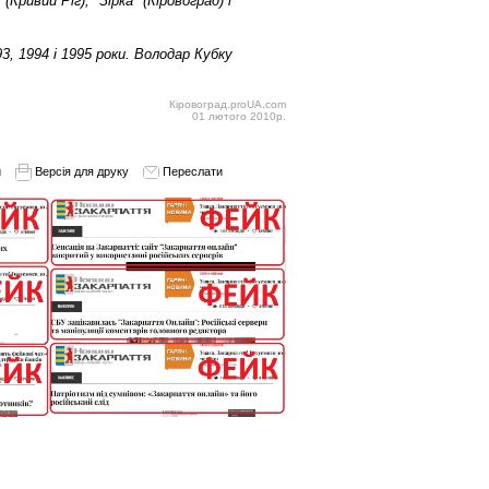
ривий Ріг), "Зірка" (Кіровоград) і
3, 1994 і 1995 роки. Володар Кубку
Кіровоград.proUA.com
01 лютого 2010р.
и
Версія для друку
Переслати