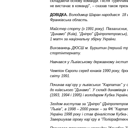
складаючи основу команди. Після Туреччини
не вистачає в команді", – сказав також пре
ДОВІДКА.
Володимир Шаран народився 18 ве
Франківська область.
Майстер спорту (з 1991 року). Півзахисник, 
"Динамо" (Київ), "Дніпро" (Дніпропетровськ)
1 матч за національну збірну України.
Вихованець ДЮСШ м. Бурштин (перший тре
спортінтернату.
Навчався у Львівському державному інстит
Чемпіон Європи серед юнаків 1990 року, бр
світу 1991.
Починав кар`єру у львівських "Карпатах" у с
до київського "Динамо". У складі динамівці
(1993, 1994 і 1995) і володарем Кубка України
Згодом виступав за "Дніпро" (Дніпропетро
"Львів", в 1998 – 2000 роках – за ФК "Карпа
України 1998 року і став фіналістом Кубка
Завершував ігрову кар`єру в "Поліграфтехніц