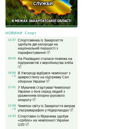
НОВИНИ: Спорт
13:37
Спортсменка із Закарпаття
здобула дві нагороди на
національній першості з
парафехтування
09:05
На Рахівщині сталася пожежа на
підприємстві з виробництва хліба
18:06
В Ужгороді відбувся чемпіонат з
/ 2
армрестлінгу на підтримку Сил
оборони України
17:01
У Мукачеві стартував Чемпіонат
України з бочі серед людей з
ураженням опорно-рухового
апарату
12:58
Чемпіон світу із Закарпаття виграв
/ 4
ультрамарафон у Нідерландах
12:35
Спортсмен із Мукачева здобув
«срібло» на чемпіонаті України
U20