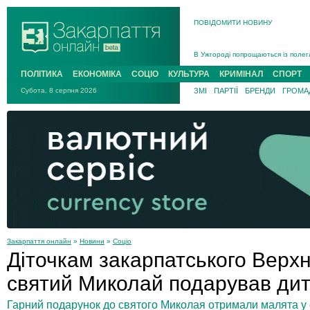
ПОВІДОМИТИ НОВИНУ
Інструктора районного ТЦК на Зак
В Ужгороді попрощаються із полег
В Ужгороді 5 серпня попрощаються
ПОЛІТИКА
ЕКОНОМІКА
СОЦІО
КУЛЬТУРА
КРИМІНАЛ
СПОРТ
Підтвердили загибель захисника і
Субота, 8 серпня 2026
ЗМІ
ПАРТІЇ
БРЕНДИ
ГРОМАД
На війні з рф поліг військовий з 
На Хустщині внаслідок ДТП за уча
Інструктора районного ТЦК на Зак
Закарпаття онлайн
»
Новини
»
Соціо
Діточкам закарпатського Верх
святий Миколай подарував ди
Гарний подарунок до святого Миколая отримали малята у 