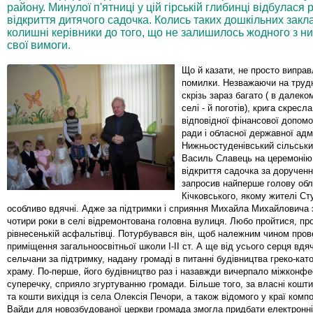
району. Минулої п'ятниці у цій гірській глибинці відбулася
відкриття дитячого садочка. Колись таких дошкільних закла
колишні керівники до того, що не залишилось жодного з них
свої вимоги.
Що й казати, не просто випра
помилки. Незважаючи на трудн
скрізь зараз багато ( в далеко
селі - й поготів), крига скресл
відповідної фінансової допомо
ради і обласної державної адмі
Нижньостуденівський сільськи
Василь Славець на церемонію
відкриття садочка за доручен
запросив найперше голову об
Кічковського, якому жителі Ст
особливо вдячні. Адже за підтримки і сприяння Михайла Михайловича 
чотири роки в селі відремонтована головна вулиця. Любо пройтися, про
рівнесенькій асфальтівці. Потурбувався він, щоб належним чином пров
приміщення загальноосвітньої школи І-ІІ ст. А ще від усього серця вдя
сельчани за підтримку, надану громаді в питанні будівництва греко-кат
храму. По-перше, його будівництво раз і назавжди вичерпало міжконфе
суперечку, сприяло згуртуванню громади. Більше того, за власні кошти
та кошти вихідця із села Олексія Печори, а також відомого у краї ком
Вайди для новозбудованої церкви громада змогла придбати електронні