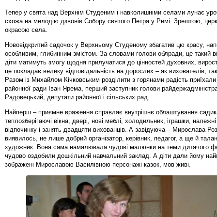
Тепер у свята над Верхнім Студеним і навколишніми селами лунає уро
схожа на мелодію дзвонів Собору святого Петра у Римі. Зрештою, цер
окрасою села.
Нововідкритий садочок у Верхньому Студеному збагатив цю красу, нап
особливим, глибинним змістом. За словами голови облради, це такий в
діти матимуть змогу щодня прилучатися до цінностей духовних, вироста
це покладає велику відповідальність на дорослих – як вихователів, так 
Разом із Михайлом Кічковським розділити з горянами радість приїхали 
районної ради Іван Ярема, перший заступник голови райдержадміністра
Радовецький, депутати районної і сільських рад.
Найперш – приємне враження справляє внутрішнє облаштування садик
теплозберігаючі вікна, двері, нові меблі, холодильник, іграшки, належн
відпочинку і занять двадцяти вихованців. А завідуюча – Мирослава Роз
виявилось, не лише добрий організатор, керівник, педагог, а ще й тала
художник. Вона сама намалювала чудові малюнки на теми дитячого фо
чудово оздобили дошкільний навчальний заклад. А діти дали йому най
зображені Мирославою Василівною персонажі казок, мов живі.