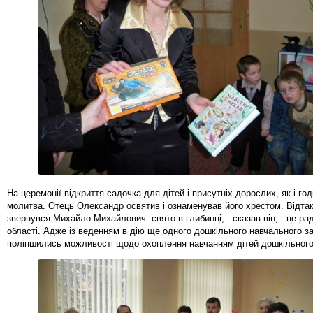
На церемонії відкриття садочка для дітей і присутніх дорослих, як і го
молитва. Отець Олександр освятив і ознаменував його хрестом. Відтак
звернувся Михайло Михайлович: свято в глибинці, - сказав він, - це рад
області. Адже із веденням в дію ще одного дошкільного навчального з
поліпшились можливості щодо охоплення навчанням дітей дошкільного 