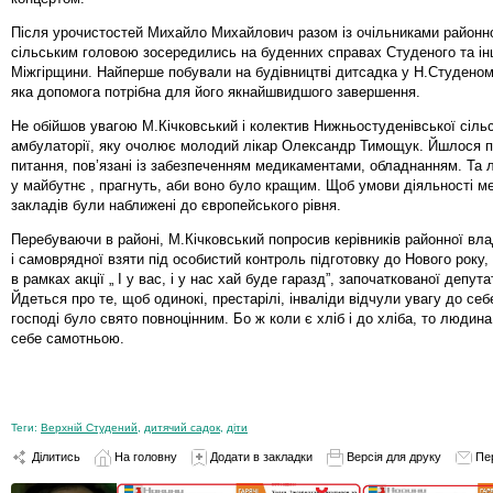
Після урочистостей Михайло Михайлович разом із очільниками районно
сільським головою зосередились на буденних справах Студеного та ін
Міжгірщини. Найперше побували на будівництві дитсадка у Н.Студеном
яка допомога потрібна для його якнайшвидшого завершення.
Не обійшов увагою М.Кічковський і колектив Нижньостуденівської сіль
амбулаторії, яку очолює молодий лікар Олександр Тимощук. Йшлося п
питання, пов’язані із забезпеченням медикаментами, обладнанням. Та
у майбутнє , прагнуть, аби воно було кращим. Щоб умови діяльності м
закладів були наближені до європейського рівня.
Перебуваючи в районі, М.Кічковський попросив керівників районної вла
і самоврядної взяти під особистий контроль підготовку до Нового року,
в рамках акції „ І у вас, і у нас хай буде гаразд”, започаткованої депут
Йдеться про те, щоб одинокі, престарілі, інваліди відчули увагу до себе
господі було свято повноцінним. Бо ж коли є хліб і до хліба, то людин
себе самотньою.
Теги:
Верхній Студений
,
дитячий садок
,
діти
Ділитись
На головну
Додати в закладки
Версія для друку
Пе