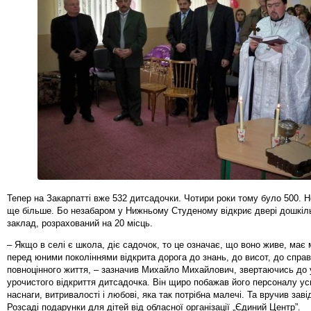
Тепер на Закарпатті вже 532 дитсадочки. Чотири роки тому було 500. Н
ще більше. Бо незабаром у Нижньому Студеному відкриє двері дошкіл
заклад, розрахований на 20 місць.
– Якщо в селі є школа, діє садочок, то це означає, що воно живе, має 
перед юними поколіннями відкрита дорога до знань, до висот, до спра
повноцінного життя, – зазначив Михайло Михайлович, звертаючись до 
урочистого відкриття дитсадочка. Він щиро побажав його персоналу успі
наснаги, витривалості і любові, яка так потрібна малечі. Та вручив зав
Розсаді подарунки для дітей від обласної організації „Єдиний Центр”.