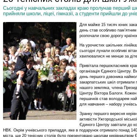
Сьогодні у навчальних закладах краю пролунав перший шкі
прийняли школи, ліцеї, гімназії, а студенти прийшли до уні
Для майже 15 тисяч юних зака
день став особливо пам’ятним
розпочали свою дорогу країно
На урочистих шкільних лінійка
сьогодні лунали особливі вітан
хвилювалися не менше за діте
Привітала першокласників кра
організація Єдиного Центру. В
день першого дзвоника наймол
закарпатських шкіл отримали 
нашого земляка, члена Презид
Центру Віктора Балоги. Кожен 
першачків став володарем най
для навчання – набору учнівс
Зранку першого вересня керів
активісти Ужгородської міської
Єдиного Центру завітали до к
НВК. Окрім учнівського приладдя, яке в подарунок отримало понад 14
міста, ще 20 тенісних столів було презентовано школам керівництвом 