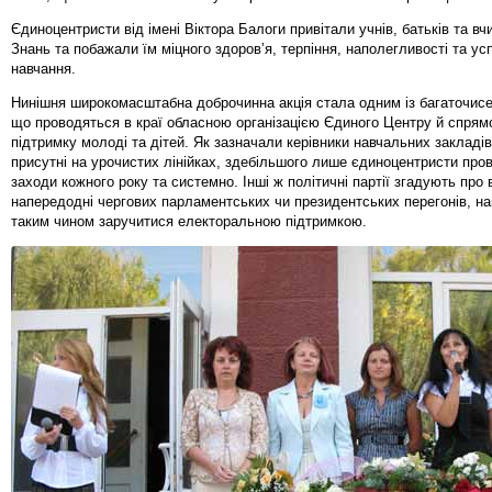
Єдиноцентристи від імені Віктора Балоги привітали учнів, батьків та вч
Знань та побажали їм міцного здоров’я, терпіння, наполегливості та ус
навчання.
Нинішня широкомасштабна доброчинна акція стала одним із багаточисе
що проводяться в краї обласною організацією Єдиного Центру й спрям
підтримку молоді та дітей. Як зазначали керівники навчальних закладів
присутні на урочистих лінійках, здебільшого лише єдиноцентристи пров
заходи кожного року та системно. Інші ж політичні партії згадують про 
напередодні чергових парламентських чи президентських перегонів, н
таким чином заручитися електоральною підтримкою.