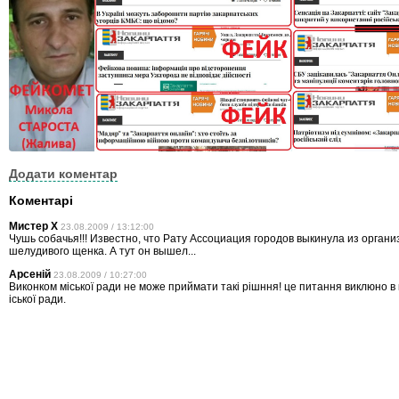
Додати коментар
Коментарі
Мистер Х
23.08.2009 / 13:12:00
Чушь собачья!!! Известно, что Рату Ассоциация городов выкинула из организ
шелудивого щенка. А тут он вышел...
Арсеній
23.08.2009 / 10:27:00
Виконком міської ради не може приймати такі рішння! це питання виклюно в 
іської ради.