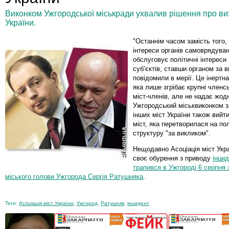
Виконком Ужгородської міськради ухвалив рішення про вихі
України.
"Останнім часом замість того
інтереси органів самоврядуван
обслуговує політичні інтереси
суб’єктів, ставши органом за 
повідомили в мерії. Це інертна
яка лише згрібає крупні членсь
міст-членів, але не надає жод
Ужгородський міськвиконком з
інших міст України також вийти
міст, яка перетворилася на по
структуру "за викликом".
Нещодавно Асоціація міст Укр
своє обурення з приводу
інци
трапився в Ужгороді 6 серпня 
міського голови Ужгорода Сергія Ратушняка
.
Теги:
Асоціація міст України
,
Ужгород
,
Ратушняк
,
інцидент