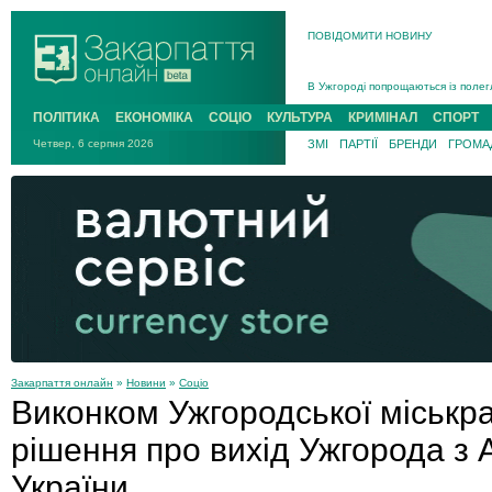
ПОВІДОМИТИ НОВИНУ
Інструктора районного ТЦК на Зак
В Ужгороді попрощаються із полег
В Ужгороді 5 серпня попрощаються
ПОЛІТИКА
ЕКОНОМІКА
СОЦІО
КУЛЬТУРА
КРИМІНАЛ
СПОРТ
Підтвердили загибель захисника і
Четвер, 6 серпня 2026
ЗМІ
ПАРТІЇ
БРЕНДИ
ГРОМАД
На війні з рф поліг військовий з 
На Хустщині внаслідок ДТП за уча
Інструктора районного ТЦК на Зак
Закарпаття онлайн
»
Новини
»
Соціо
Виконком Ужгородської міськр
рішення про вихід Ужгорода з А
України