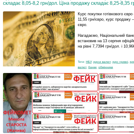
складає 8,05-8,2 грн/дол. Ціна продажу складає 8,25-8,35 г
Курс покупки готівкового євро 
11,55 грн/євро, курс продажу – 
євро.
Нагадаємо, Національний банк
встановив на 13 серпня офіцій
на рівні 7,7394 грн/дол. і 10,9
Теги:
НБУ
,
курси валют
,
курс гривні
,
ку
валют
,
банки
,
обмінники