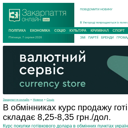
ПОВІДОМИТИ НОВИНУ
Інструктора районного ТЦК на Зак
В Ужгороді попрощаються із полег
В Ужгороді 5 серпня попрощаються
ПОЛІТИКА
ЕКОНОМІКА
СОЦІО
КУЛЬТУРА
КРИМІНАЛ
СПОРТ
Підтвердили загибель захисника і
П'ятниця, 7 серпня 2026
ЗМІ
ПАРТІЇ
БРЕНДИ
ГРОМАД
На війні з рф поліг військовий з 
На Хустщині внаслідок ДТП за уча
Інструктора районного ТЦК на Зак
Закарпаття онлайн
»
Новини
»
Соціо
В обмінниках курс продажу гот
складає 8,25-8,35 грн./дол.
Курс покупки готівкового долара в обмінних пунктах украї