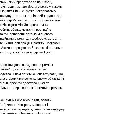
ич, який представляв наш край,
річі, відмітив, що брати участь у такому
тців, тим більше. Адже Закарпатську
об’єднує не тільки спільний кордон, а й
е співробітництво. І ми гордимося тим,
робітництво між Закарпаттям та
бмін, збільшуються інвестиції в
акти, співпраця органів місцевого
иційними стали і Дні добросусідства на
яє і наша співпраця в рамках Програми
 Активно працює на Закарпатті польське
ки тому в Ужгороді відкрито Центр
робітництва закладено і в рамках
регіон“, до якої входять також
одства. І нам приємно констатувати, що
она в цьому міжрегіональному об’єднанні
пільні проекти двосторонньої та
пільного вирішення екологічних проблем
очільника обласної ради, голови
он“, члена Конгресу місцевих і
ковського передав вдячність керівництву
нському за підтримку ініціативи