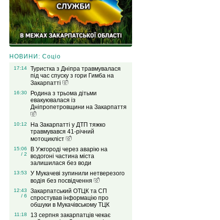
НОВИНИ: Соціо
17:14
Туристка з Дніпра травмувалася
під час спуску з гори Гимба на
Закарпатті
16:30
Родина з трьома дітьми
евакуювалася із
Дніпропетровщини на Закарпаття
10:12
На Закарпатті у ДТП тяжко
травмувався 41-річний
мотоцикліст
15:06
В Ужгороді через аварію на
/ 2
водогоні частина міста
залишилася без води
13:53
У Мукачеві зупинили нетверезого
водія без посвідчення
12:43
Закарпатський ОТЦК та СП
/ 6
спростував інформацію про
обшуки в Мукачівському ТЦК
11:18
13 серпня закарпатців чекає