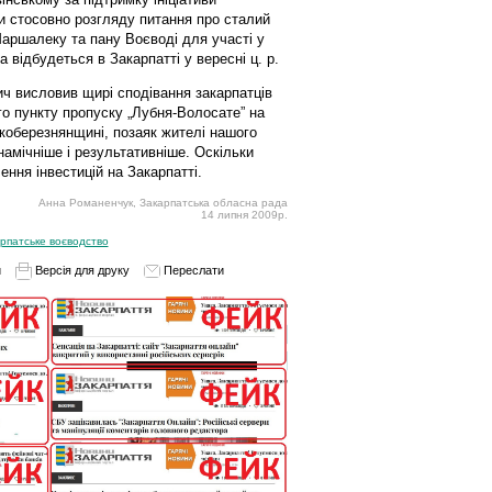
пи стосовно розгляду питання про сталий
аршалеку та пану Воєводі для участі у
 відбудеться в Закарпатті у вересні ц. р.
висловив щирі сподівання закарпатців
о пункту пропуску „Лубня-Волосате” на
коберезнянщині, позаяк жителі нашого
амічніше і результативніше. Оскільки
ння інвестицій на Закарпатті.
Анна Романенчук, Закарпатська обласна рада
14 липня 2009р.
арпатське воєводство
и
Версія для друку
Переслати