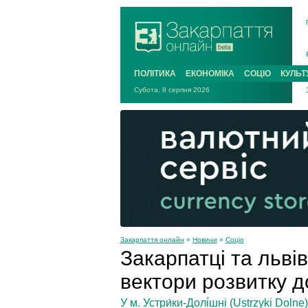
ПОЛІТИКА
ЕКОНОМІКА
СОЦІО
КУЛЬТ
Субота, 8 серпня 2026
Закарпаття онлайн
»
Новини
»
Соціо
Закарпатці та льві
вектори розвитку д
У м. Устри́ки-Долі́шні (Ustrzyki Doln