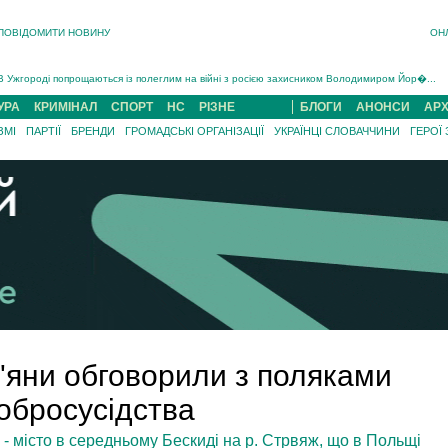
ПОВІДОМИТИ НОВИНУ
ОН
Інструктора районного ТЦК на Закарпатті судитимуть за обвинуваченням у катув...
В Ужгороді попрощаються із полеглим на війні з росією захисником Володимиром Йор�...
В Ужгороді 5 серпня попрощаються із захисником Богданом Югасом, який два роки �...
УРА
КРИМІНАЛ
СПОРТ
НС
РІЗНЕ
БЛОГИ
АНОНСИ
АРХ
Підтвердили загибель захисника із Нанкова на Хустщині Юліана Гербея (ФОТО)[/gree...
ЗМІ
ПАРТІЇ
БРЕНДИ
ГРОМАДСЬКІ ОРГАНІЗАЦІЇ
УКРАЇНЦІ СЛОВАЧЧИНИ
ГЕРОЇ
На війні з рф поліг військовий з Виноградова Ігнат Роздяловський (ФОТО)...
На Хустщині внаслідок ДТП за участі трьох авто постраждали 13 людей (ФОТО)...
Інструктора районного ТЦК на Закарпатті судитимуть за обвинувачен...
в'яни обговорили з поляками
обросусідства
e) - місто в середньому Бескиді на р. Стрвяж, що в Польщі