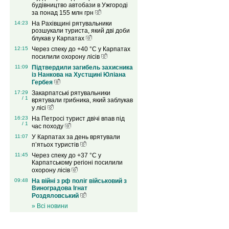
будівництво автобази в Ужгороді
за понад 155 млн грн
14:23
На Рахівщині рятувальники
розшукали туриста, який дві доби
блукав у Карпатах
12:15
Через спеку до +40 °C у Карпатах
посилили охорону лісів
11:09
Підтвердили загибель захисника
із Нанкова на Хустщині Юліана
Гербея
17:29
Закарпатські рятувальники
/ 1
врятували грибника, який заблукав
у лісі
16:23
На Петросі турист двічі впав під
/ 1
час походу
11:07
У Карпатах за день врятували
п’ятьох туристів
11:45
Через спеку до +37 °C у
Карпатському регіоні посилили
охорону лісів
09:48
На війні з рф поліг військовий з
Виноградова Ігнат
Роздяловський
» Всі новини