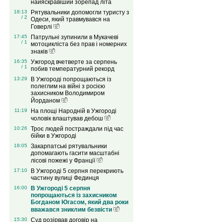
найяскравіший зорепад літа
18:13
Рятувальники допомогли туристу з
/ 2
Одеси, який травмувався на
Говерлі
17:45
Патрульні зупинили в Мукачеві
/ 1
мотоцикліста без прав і номерних
знаків
16:35
Ужгород вчетверте за серпень
/ 1
побив температурний рекорд
13:29
В Ужгороді попрощаються із
полеглим на війні з росією
захисником Володимиром
Йорданом
11:19
На площі Народній в Ужгороді
чоловік влаштував дебош
10:26
Троє людей постраждали під час
бійки в Ужгороді
18:05
Закарпатські рятувальники
допомагають гасити масштабні
лісові пожежі у Франції
17:10
В Ужгороді 5 серпня перекриють
частину вулиці Фединця
16:00
В Ужгороді 5 серпня
попрощаються із захисником
Богданом Югасом, який два роки
вважався зниклим безвісти
15:30
Суд розірвав договір на