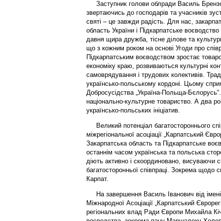
Заступник голови облради Василь Брензов
звертаючись до господарів та учасників зуст
святі – це завжди радість. Для нас, закарпа
область України і Підкарпатське воєводство 
давня щира дружба, тісне ділове та культурн
що з кожним роком на основі Угоди про спів
Підкарпатським воєводством зростає товароо
економіку краю, розвиваються культурні конт
самоврядування і трудових колективів. Трад
українсько-польському кордоні. Цьому спри
Добросусідства „Україна-Польща-Бєлорусь“.
національно-культурне товариство. А два ро
українсько-польських ініціатив.
Великий потенціал багатостороннього спів
міжрегіональної асоціації „Карпатський Євро
Закарпатська область та Підкарпатське воєв
останнім часом українська та польська стор
діють активно і скоординовано, висуваючи с
багатосторонньої співпраці. Зокрема щодо с
Карпат.
На завершення Василь Іванович від імені 
Міжнародної Асоціації „Карпатський Єврорегі
регіональних влад Ради Європи Михайла Кіч
воєводства, зокрема пану Маршалеку Холеві