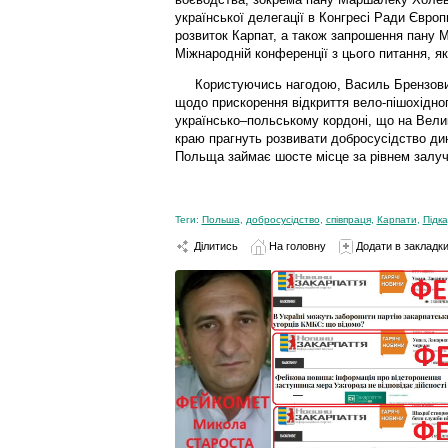
української делегації в Конгресі Ради Євро
розвиток Карпат, а також запрошення пану М
Міжнародній конференції з цього питання, яка
Користуючись нагодою, Василь Брензович 
щодо прискорення відкриття вело-пішохідног
українсько–польському кордоні, що на Вели
краю прагнуть розвивати добросусідство дин
Польща займає шосте місце за рівнем залуче
Теги:
Польша
,
добросусідство
,
співпраця
,
Карпати
,
Підк
Ділитись
На головну
Додати в закладк