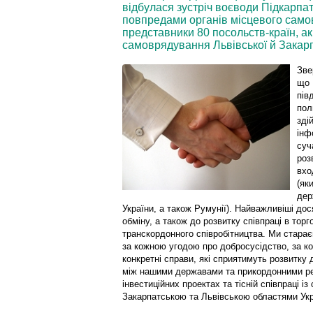
відбулася зустріч воєводи Підкарпа
повпредами органів місцевого самов
представники 80 посольств-країн, ак
самоврядування Львівської й Закарп
Зве
що 
пів
пол
зді
інф
суч
роз
вхо
(як
дер
України, а також Румунії). Найважливіші до
обміну, а також до розвитку співпраці в торг
транскордонного співробітництва. Ми старає
за кожною угодою про добросусідство, за 
конкретні справи, які сприятимуть розвитку 
між нашими державами та прикордонними рег
інвестиційних проектах та тісній співпраці із
Закарпатською та Львівською областями Укр