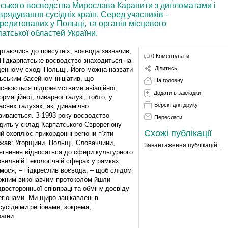
тського воєводства Мирослава Карапити з дипломатами і
рядування сусідніх країн. Серед учасників -
редитованих у Польщі, та органів місцевого
атської областей України.
ртаючись до присутніх, воєвода зазначив,
0 Коментувати
Підкарпатське воєводство знаходиться на
Ділитись
денному сході Польщі. Його можна назвати
ьським басейном ініціатив, що
На головну
йснюються підприємствами авіаційної,
Додати в закладки
ормаційної, ливарної галузі, тобто, у
Версія для друку
асних галузях, які динамічно
виваються. З 1993 року воєводство
Переслати
дить у склад Карпатського Єврорегіону
Схожі публікації
ий охоплює прикордонні регіони п’яти
жав: Угорщини, Польщі, Словаччини,
Завантаження публікацій...
сягнення відносяться до сфери культурного
овельній і екологічній сферах у рамках
мося, – підкреслив воєвода, – щоб слідом
кожним виконавчим протоколом йшли
двосторонньої співпраці та обміну досвіду
іонами. Ми щиро зацікавлені в
 сусідніми регіонами, зокрема,
аїни.