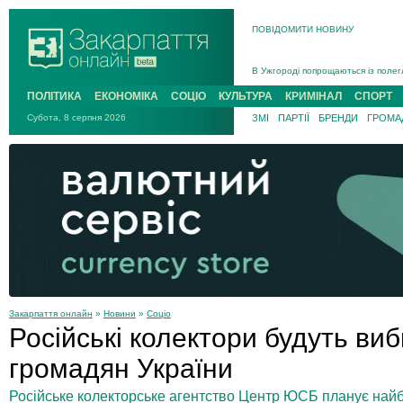
ПОВІДОМИТИ НОВИНУ
Інструктора районного ТЦК на Зак
В Ужгороді попрощаються із полег
В Ужгороді 5 серпня попрощаються
ПОЛІТИКА
ЕКОНОМІКА
СОЦІО
КУЛЬТУРА
КРИМІНАЛ
СПОРТ
Підтвердили загибель захисника і
Субота, 8 серпня 2026
ЗМІ
ПАРТІЇ
БРЕНДИ
ГРОМАД
На війні з рф поліг військовий з 
На Хустщині внаслідок ДТП за уча
Інструктора районного ТЦК на Зак
Закарпаття онлайн
»
Новини
»
Соціо
Російські колектори будуть виб
громадян України
Російське колекторське агентство Центр ЮСБ планує найб