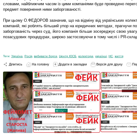
словами, найближчим часом із цими компаніями буде проведено перег
предмет повернення ними заборгованості.
При цьому О.ФЕДОРОВ зазначив, що на відміну від українських колек
компаній, які роблять більший упор на юридичних методах, прагнучи п
заборгованість через суд, його компанія більше зосереджує свою увагу
позасудових процедурах, широко застосовуючи в тому числі і PR-скла
Теги:
Україна
,
Росія
,
вибивати борги
,
Центр ЮСБ
,
колектори
,
українці
,
НС
,
життя
Ділитись
На головну
Додати в закладки
Версія для друку
Пе