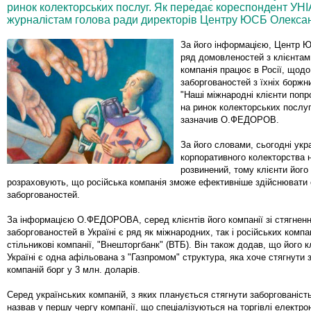
ринок колекторських послуг. Як передає кореспондент УНІ
журналістам голова ради директорів Центру ЮСБ Олекс
За його інформацією, Центр 
ряд домовленостей з клієнтам
компанія працює в Росії, щодо
заборгованостей з їхніх боржни
"Наші міжнародні клієнти попр
на ринок колекторських послуг 
зазначив О.ФЕДОРОВ.
За його словами, сьогодні укр
корпоративного колекторства 
розвинений, тому клієнти його
розраховують, що російська компанія зможе ефективніше здійснювати 
заборгованостей.
За інформацією О.ФЕДОРОВА, серед клієнтів його компанії зі стягнен
заборгованостей в Україні є ряд як міжнародних, так і російських компа
стільникові компанії, "Внешторгбанк" (ВТБ). Він також додав, що його к
Україні є одна афільована з "Газпромом" структура, яка хоче стягнути 
компаній борг у 3 млн. доларів.
Серед українських компаній, з яких планується стягнути заборговані
назвав у першу чергу компанії, що спеціалізуються на торгівлі електро