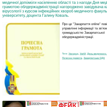
медичної допомоги населенню області та з нагоди Дня ме
грамотою облдержадміністрації нагороджено завідувача каф
вірусології з курсом інфекційних хвороб медичного факул
університету, доцента Галину Коваль.
Про це "Закарпаття online" по
управлінні інформації та зв’язкі
громадськістю Закарпатської
облдержадміністрації.
Теги:
Ужгород
,
УжНУ
,
День медичного 
Почесна грамота
,
Закарпатська ОДА