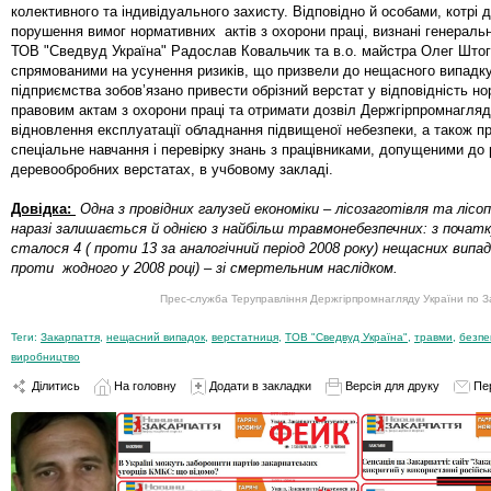
колективного та індивідуального захисту. Відповідно й особами, котрі 
порушення вимог нормативних актів з охорони праці, визнані генераль
ТОВ "Сведвуд Україна" Радослав Ковальчик та в.о. майстра Олег Што
спрямованими на усунення ризиків, що призвели до нещасного випадку
підприємства зобов’язано привести обрізний верстат у відповідність н
правовим актам з охорони праці та отримати дозвіл Держгірпромнагляд
відновлення експлуатації обладнання підвищеної небезпеки, а також п
спеціальне навчання і перевірку знань з працівниками, допущеними до 
деревообробних верстатах, в учбовому закладі.
Довідка:
Одна з провідних галузей економіки – лісозаготівля та лісоп
наразі залишається й однією з найбільш травмонебезпечних: з почат
сталося 4 ( проти 13 за аналогічний період 2008 року) нещасних випадк
проти жодного у 2008 році) – зі смертельним наслідком.
Прес-служба Теруправління Держгірпромнагляду України по За
Теги:
Закарпаття
,
нещасний випадок
,
верстатниця
,
ТОВ "Сведвуд Україна"
,
травми
,
безпе
виробництво
Ділитись
На головну
Додати в закладки
Версія для друку
Пе