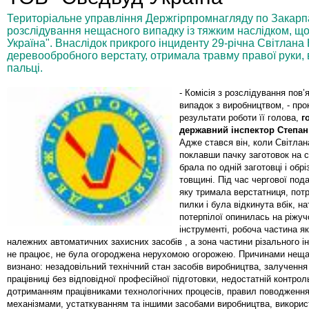
Територіальне управління Держгірпромнагляду по Закарп
розслідування нещасного випадку із тяжким наслідком, що
Україна". Внаслідок прикрого інциденту 29-річна Світлан
деревообробного верстату, отримала травму правої руки, 
пальці.
- Комісія з розслідування пов
випадок з виробництвом, - пр
результати роботи її голова,
г
державний інспектор Степан
Адже стався він, коли Світла
поклавши пачку заготовок на с
брала по одній заготовці і обрі
товщині. Під час чергової пода
яку тримала верстатниця, пот
пилки і була відкинута вбік, н
потерпілої опинилась на ріжу
інструменті, робоча частина я
належних автоматичних захисних засобів , а зона частини різального і
не працює, не була огороджена нерухомою огорожею. Причинами неща
визнано: незадовільний технічний стан засобів виробництва, залучення
працівниці без відповідної професійної підготовки, недостатній контрол
дотриманням працівниками технологічних процесів, правил поводженн
механізмами, устаткуванням та іншими засобами виробництва, викорис