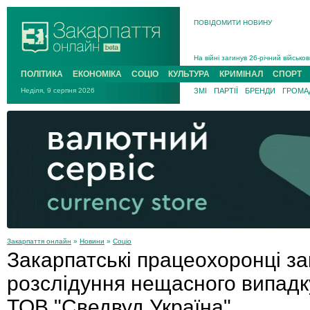
В Ужгороді 5 серпня попрощаються
ПОВІДОМИТИ НОВИНУ
Підтвердили загибель захисника і
На війні з рф поліг військовий з 
На війні загинув 26-річний військо
ПОЛІТИКА
ЕКОНОМІКА
СОЦІО
КУЛЬТУРА
КРИМІНАЛ
СПОРТ
Неділя, 9 серпня 2026
ЗМІ
ПАРТІЇ
БРЕНДИ
ГРОМАД
Закарпаття онлайн
»
Новини
»
Соціо
Закарпатські працеохоронці за
розслідуння нещасного випадк
ТОВ "Сведвуд Україна"