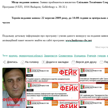
Місце подання заявок
:
Заявки приймаються виключно
Спільним Технічним Секр
Програми
(VÁTI
,
1016 Budapest, Gellérthegy u. 30-32.)
Термін подання заявок
:
2
2
вересня
2009
року, до
14
:00
години за центрально-
часом
Подальшу детальну інформацію про програму і умови даного конкурсу на подання заявок
аплікаційний пакет можете знайти на сайті програми
:
www.huskroua-cbc.net
Мністерств
Теги:
конкурс
,
прикордонні області
,
Закарпаття
,
Словаччина
,
Угорщина
,
Румунія
,
туризм
,
Ділитись
На головну
Додати в закладки
Версія для друку
Пе