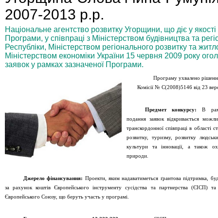
2007-2013 р.р.
Національне агентство розвитку Угорщини, що діє у якості
Програми, у співпраці з Міністерством будівництва та рег
Республіки, Міністерством регіонального розвитку та житл
Міністерством економіки України 15 червня 2009 року ог
заявок у рамках зазначеної Програми.
Програму ухвалено рішенн
Комісії №
C(2008)5146
від 23 вер
Предмет конкурсу
:
В рам
подання заявок відкрив
a
ється можли
транскордонної співпраці в області с
розвитку, туризму, розвитку людськи
культури та інновації, а також о
природи.
Джерело фінансування
:
Проекти, яким надаватиметься ґрантова підтримка, бу
за рахунок коштів
Європейського інструменту сусідства та партнерства (ЄІСП) та 
Європейського Союзу, що беруть участь у програмі.