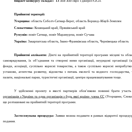
Бюджет конкурсу складає:
13 333 333
євро з джерел
ЄІСП.
Прийнятні території:
Угорщина
:
область Соболч-Сатмар-Берег, область
Боршод-Абауй-Земплен
Словаччина
:
Кошицький край
,
Пряшівський
край
Румунія
:
повіт Сатмар, повіт Марамуреш, повіт Сучава
Україна
:
Закарпатська область,
Івано-Франківська область,
Чернівецька область
Прийнятні апліканти
:
Діючі на прийнятній території програми місцеві та обла
самоврядування
,
їх об
’
єднання та створені ними організації, неурядові організації (ц
фонди, асоціації, суспільно корисні товариства, а також суспільно корисні неприбутков
установи, агентства розвитку, відомства з питань екології та водного господарства,
палати, національні парки, туристичні організації, центри працевлаштування тощо.
У здійсненні проекту в якості партнерів обов
’
язково повинні брати участ
організація з України та одна організація з будь якої країни- члена ЄС
(Угорщини, Словач
що розташовані на прийнятній території програми.
Застосовувана процедура
:
Заявки
можна подавати в рамках відкритої процеду
подання
.