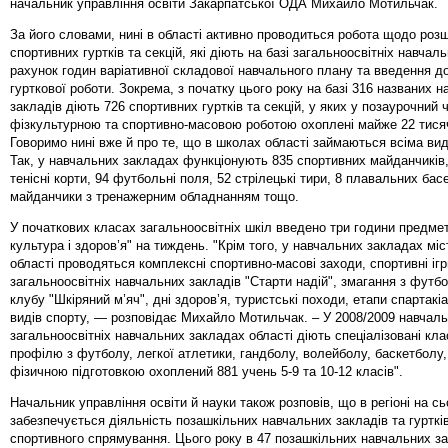
начальник управління освіти Закарпатської ОДА Михайло Мотильчак.
За його словами, нині в області активно проводиться робота щодо роз
спортивних гуртків та секцій, які діють на базі загальноосвітніх навчаль
рахунок годин варіативної складової навчального плану та введення д
гурткової роботи. Зокрема, з початку цього року на базі 316 названих 
закладів діють 726 спортивних гуртків та секцій, у яких у позаурочний 
фізкультурною та спортивно-масовою роботою охоплені майже 22 тисяч
Говоримо нині вже й про те, що в школах області займаються всіма ви
Так, у навчальних закладах функціонують 835 спортивних майданчиків, 
тенісні корти, 94 футбольні поля, 52 стрілецькі тири, 8 плавальних басе
майданчики з тренажерним обладнанням тощо.
У початкових класах загальноосвітніх шкіл введено три години предме
культура і здоров’я" на тиждень. "Крім того, у навчальних закладах міс
області проводяться комплексні спортивно-масові заходи, спортивні ігр
загальноосвітніх навчальних закладів "Старти надій", змагання з футб
клубу "Шкіряний м’яч", дні здоров’я, туристські походи, етапи спартакі
видів спорту, — розповідає Михайло Мотильчак. – У 2008/2009 навчаль
загальноосвітніх навчальних закладах області діють спеціалізовані кл
профілю з футболу, легкої атлетики, гандболу, волейболу, баскетболу
фізичною підготовкою охоплений 881 учень 5-9 та 10-12 класів".
Начальник управління освіти й науки також розповів, що в регіоні на сь
забезпечується діяльність позашкільних навчальних закладів та гурткі
спортивного спрямування. Цього року в 47 позашкільних навчальних з