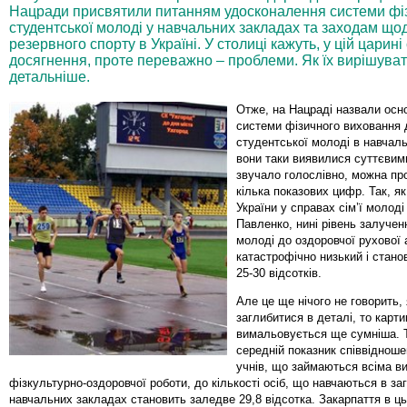
Нацради присвятили питанням удосконалення системи фіз
студентської молоді у навчальних закладах та заходам що
резервного спорту в Україні. У столиці кажуть, у цій царині
досягнення, проте переважно – проблеми. Як їх вирішуват
детальніше.
Отже, на Нацраді назвали осн
системи фізичного виховання д
студентської молоді в навчаль
вони таки виявилися суттєвим
звучало голослівно, можна пр
кілька показових цифр. Так, як
України у справах сім’ї молоді
Павленко, нині рівень залучен
молоді до оздоровчої рухової 
катастрофічно низький і стано
25-30 відсотків.
Але це ще нічого не говорить,
заглибитися в деталі, то карти
вимальовується ще сумніша. Та
середній показник співвідноше
учнів, що займаються всіма в
фізкультурно-оздоровчої роботи, до кількості осіб, що навчаються в за
навчальних закладах становить заледве 29,8 відсотка. Закарпаття в ць