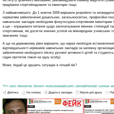
Інституту фізичного виховання, рекомендувати Кабміну виділяти субвен
придбання спортобладнання та інвентарю тощо.
З найважливішого. До 1 жовтня 2009 вирішили розробити та затвердити
нормативи забезпечення дошкільних, загальноосвітніх, професійно-тех
навчальних закладів необхідним фізкультурно-спортивним інвентарем 
а ще – опрацювати питання щодо започаткування іменних стипендій т
спортсменам, які досягли значних успіхів на міжнародних учнівських т
змаганнях тощо.
А ще на державному рівні вирішили, що наразі необхідне встановленн
відповідальності керівників навчальних закладів за належну організаці
забезпечення необхідного обсягу рухової активності дітей та студентсь
годин протягом тижня на одну особу).
Може, бодай це зрушить ситуацію в ліпший бік?
Теги:
спорт
,
фізкультура
,
Ужгород
,
дитячо-юнацький спорт
,
спортмайданчики
,
стадіони
,
шк
Ділитись
На головну
Додати в закладки
Версія для друку
Пе