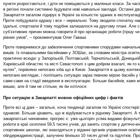
пункти розростаються, і діти не поміщаються у маленькі класи. За час
в регіоні почали системно будувати нові навчальні заклади. Останні дв
Закарпаття загалом лідирує в Україні за кількістю зданих в експлуатац
Проте побудувати одразу і все – нереально. Тому зводили спочатку на
їдальні, спортзали й тому подібне залишалося на другому плані. Але 
суб’єктивних причин можна говорити й про організацію роботи (гіршу чи
рівних умов", – прокоментував Олег Гаваші.
Проте повернемося до забезпечення спортивними спорудами навчальни
вишів. Із плавальними басейнами у ЗОШах, за словами міністра освіти,
практично всюди: у Запорізькій, Полтавській, Тернопільській, Донецькі
Харківській областях та місті Севастополі з цим добром взагалі, як-то 
нулях", порівняно непогано хіба що в Києві. Закарпаття в цьому контек
непогано виглядає, і поліпшить ситуацію зараз певною мірою басейн у 
саме-саме на стадії введення в експлуатацію. Більше басейнів, каже мі
вишах, але й там не стільки, як би хотілося.
Про ситуацію в Закарпатті мовою офіційних цифр і фактів
Проте всі ці дані – загальні, хоча тенденції загалом по Україні спостер
однакові. Більше цікавить, що ж відбувається в рідному Закарпатті. А т
закарпатські чиновники, прогрес є: уже цьогоріч усіма видами фізкуль
роботи в краї охоплені 59,5 тисячі учнів, до занять спортом у дитячо-
спортивних школах, які знаходяться у віданні органів управління освіти
облдержадміністрації, залучено близько 10 тисяч дітей та підлітків. Пр