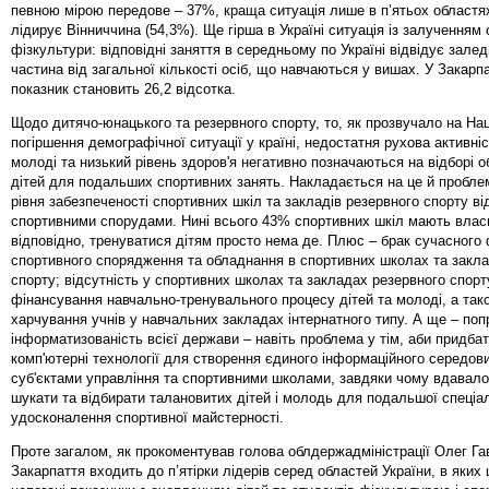
певною мірою передове – 37%, краща ситуація лише в п’ятьох областях
лідирує Вінниччина (54,3%). Ще гірша в Україні ситуація із залученням
фізкультури: відповідні заняття в середньому по Україні відвідує зале
частина від загальної кількості осіб, що навчаються у вишах. У Закарпа
показник становить 26,2 відсотка.
Щодо дитячо-юнацького та резервного спорту, то, як прозвучало на Нац
погіршення демографічної ситуації у країні, недостатня рухова активніс
молоді та низький рівень здоров'я негативно позначаються на відборі 
дітей для подальших спортивних занять. Накладається на це й пробле
рівня забезпеченості спортивних шкіл та закладів резервного спорту в
спортивними спорудами. Нині всього 43% спортивних шкіл мають влас
відповідно, тренуватися дітям просто нема де. Плюс – брак сучасного 
спортивного спорядження та обладнання в спортивних школах та закл
спорту; відсутність у спортивних школах та закладах резервного спорт
фінансування навчально-тренувального процесу дітей та молоді, а так
харчування учнів у навчальних закладах інтернатного типу. А ще – поп
інформатизованість всієї держави – навіть проблема у тім, аби придбат
комп'ютерні технології для створення єдиного інформаційного середов
суб'єктами управління та спортивними школами, завдяки чому вдавало
шукати та відбирати талановитих дітей і молодь для подальшої спеціалі
удосконалення спортивної майстерності.
Проте загалом, як прокоментував голова облдержадміністрації Олег Га
Закарпаття входить до п’ятірки лідерів серед областей України, в яких