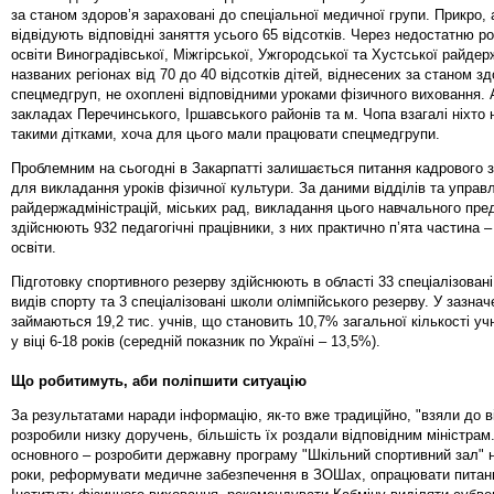
за станом здоров’я зараховані до спеціальної медичної групи. Прикро, 
відвідують відповідні заняття усього 65 відсотків. Через недостатню ро
освіти Виноградівської, Міжгірської, Ужгородської та Хустської райдер
названих регіонах від 70 до 40 відсотків дітей, віднесених за станом зд
спецмедгруп, не охоплені відповідними уроками фізичного виховання. 
закладах Перечинського, Іршавського районів та м. Чопа взагалі ніхто 
такими дітками, хоча для цього мали працювати спецмедгрупи.
Проблемним на сьогодні в Закарпатті залишається питання кадрового 
для викладання уроків фізичної культури. За даними відділів та управл
райдержадміністрацій, міських рад, викладання цього навчального пре
здійснюють 932 педагогічні працівники, з них практично п’ята частина –
освіти.
Підготовку спортивного резерву здійснюють в області 33 спеціалізовані
видів спорту та 3 спеціалізовані школи олімпійського резерву. У зазна
займаються 19,2 тис. учнів, що становить 10,7% загальної кількості уч
у віці 6-18 років (середній показник по Україні – 13,5%).
Що робитимуть, аби поліпшити ситуацію
За результатами наради інформацію, як-то вже традиційно, "взяли до ві
розробили низку доручень, більшість їх роздали відповідним міністрам
основного – розробити державну програму "Шкільний спортивний зал" 
роки, реформувати медичне забезпечення в ЗОШах, опрацювати питан