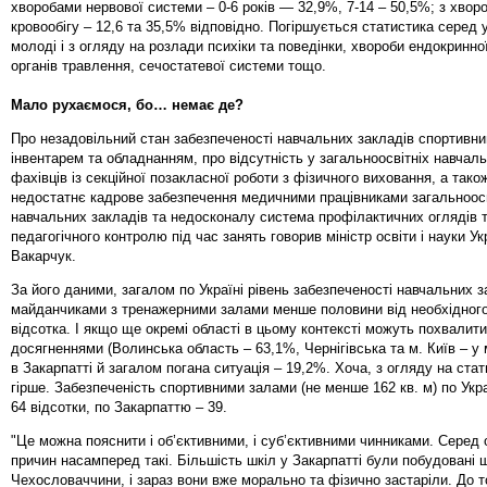
хворобами нервової системи – 0-6 років — 32,9%, 7-14 – 50,5%; з хво
кровообігу – 12,6 та 35,5% відповідно. Погіршується статистика серед 
молоді і з огляду на розлади психіки та поведінки, хвороби ендокринно
органів травлення, сечостатевої системи тощо.
Мало рухаємося, бо… немає де?
Про незадовільний стан забезпеченості навчальних закладів спортивн
інвентарем та обладнанням, про відсутність у загальноосвітніх навчал
фахівців із секційної позакласної роботи з фізичного виховання, а тако
недостатнє кадрове забезпечення медичними працівниками загальноосв
навчальних закладів та недосконалу система профілактичних оглядів 
педагогічного контролю під час занять говорив міністр освіти і науки Ук
Вакарчук.
За його даними, загалом по Україні рівень забезпеченості навчальних з
майданчиками з тренажерними залами менше половини від необхідного
відсотка. І якщо ще окремі області в цьому контексті можуть похвалит
досягненнями (Волинська область – 63,1%, Чернігівська та м. Київ – у 
в Закарпатті й загалом погана ситуація – 19,2%. Хоча, з огляду на стат
гірше. Забезпеченість спортивними залами (не менше 162 кв. м) по Укра
64 відсотки, по Закарпаттю – 39.
"Це можна пояснити і об’єктивними, і суб’єктивними чинниками. Серед 
причин насамперед такі. Більшість шкіл у Закарпатті були побудовані щ
Чехословаччини, і зараз вони вже морально та фізично застаріли. До т