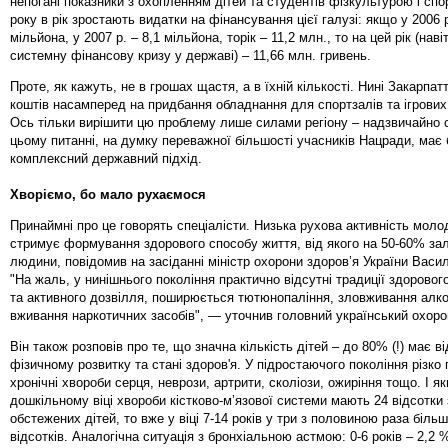
непогані показники з охопленням дітей та студентів фізкультурою і спор
року в рік зростають видатки на фінансування цієї галузі: якщо у 2006 
мільйона, у 2007 р. – 8,1 мільйона, торік – 11,2 млн., то на цей рік (наві
системну фінансову кризу у державі) – 11,66 млн. гривень.
Проте, як кажуть, не в грошах щастя, а в їхній кількості. Нині Закарпа
коштів насамперед на придбання обладнання для спортзалів та ігрових
Ось тільки вирішити цю проблему лише силами регіону – надзвичайно 
цьому питанні, на думку переважної більшості учасників Нацради, має 
комплексний державний підхід.
Хворіємо, бо мало рухаємося
Принаймні про це говорять спеціалісти. Низька рухова активність молод
стримує формування здорового способу життя, від якого на 50-60% за
людини, повідомив на засіданні міністр охорони здоров’я України Васи
"На жаль, у нинішнього покоління практично відсутні традиції здоровог
та активного дозвілля, поширюється тютюнопаління, зловживання алк
вживання наркотичних засобів", — уточнив головний український охоро
Він також розповів про те, що значна кількість дітей – до 80% (!) має в
фізичному розвитку та стані здоров'я. У підростаючого покоління різко
хронічні хвороби серця, неврози, артрити, сколіози, ожиріння тощо. І я
дошкільному віці хвороби кістково-м’язової системи мають 24 відсотки 
обстежених дітей, то вже у віці 7-14 років у три з половиною раза більш
відсотків. Аналогічна ситуація з бронхіальною астмою: 0-6 років – 2,2 %