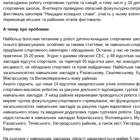
налагоджено роботу спортивних гуртків та секцій, в тому числі у 16 д
спортивних школах. Вчетверте проведено обласний фізкультурно-патрі
фестиваль школярів "Нащадки козацької слави", участь у ньому взяли
переможців міських та районних етапів фестивалю.
А тепер про проблеми
Найбільш болісним питанням у роботі дитячо-юнацьких спортивних шкіл
їхнього фінансування, особливо за такими статтями, як навчально-спор
придбання спортивного інвентарю і обладнання. Останнє у нас не оно
практично 15-20 років. Згідно з даними обласної СЕС, у 48 відсотках н
закладів відсутні спортзали, на території 91 відсотка шкіл, які знаходят
місцевості, не обладнано спортивні та ігрові майданчики. Найбільше та
загальноосвітніх навчальних закладів у Рахівському, Свалявському, Х
Міжгірському та Великоберезнянсь-кому районах.
Аналіз свідчить, що лише 14 відсотків закарпатських учнів охоплено ф
спортивно-масовою роботою за рахунок діяльності відповідних гуртків т
навчальних закладів. У низці районів керівниками проводиться робота 
мережі гуртків фізкультурно-спортивного спрямування, які функціонуют
загальноосвітніх навчальних закладів за рахунок годин варіативної скл
навчального плану та введення додаткових годин гурткової роботи. Од
недостатньою в навчальних закладах Берегівського, Воловецького, Му
Рахівського, Тячівського, Ужгородського районів, а також міст Ужгород
Берегова.
На сьогодні у навчальних закладах області нараховується майже 5 тися