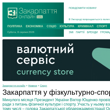
ПОВІДОМИТИ НОВИНУ
Інструктора районного ТЦК на Зак
В Ужгороді попрощаються із полег
В Ужгороді 5 серпня попрощаються
ПОЛІТИКА
ЕКОНОМІКА
СОЦІО
КУЛЬТУРА
КРИМІНАЛ
СПОРТ
Підтвердили загибель захисника і
Субота, 8 серпня 2026
ЗМІ
ПАРТІЇ
БРЕНДИ
ГРОМАД
На війні з рф поліг військовий з 
На Хустщині внаслідок ДТП за уча
Інструктора районного ТЦК на Зак
Закарпаття онлайн
»
Новини
»
Спорт
Закарпаття у фізкультурно-спо
Минулого місяця Президент України Віктор Ющенко провів
ради з питань фізичної культури і спорту. Участь у ньому в
тому числі – голова Закарпатської облдержадміністрації О