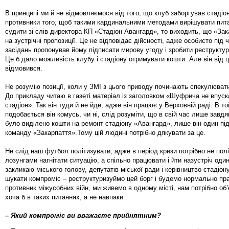
В принципі ми й не відмовляємося від того, що клуб заборгував стадіо
противники того, щоб такими кардинальними методами вирішувати пит
судити зі слів директора КП «Стадіон Авангард», то виходить, що «Зак
на зустрічні пропозиції. Це не відповідає дійсності, адже особисто під
засідань пропонував йому підписати мирову угоду і зробити реструктур
Це б дало можливість клубу і стадіону отримувати кошти. Але він від 
відмовився.
Не розумію позиції, коли у ЗМІ з цього приводу починають спекулюват
До прикладу читаю в газеті матеріал із заголовком «Шуфрича не впус
стадіон». Так він туди й не йде, адже він працює у Верховній раді. В т
подобається він комусь, чи ні, слід розуміти, що в свій час лише зав
було виділено кошти на ремонт стадіону «Авангард», лише він один пі
команду «Закарпаття».Тому цій людині потрібно дякувати за це.
Не слід наш футбол політизувати, адже в період кризи потрібно не пол
лозунгами нагнітати ситуацію, а спільно працювати і йти назустріч оди
закликаю міського голову, депутатів міської ради і керівництво стадіон
шукати компроміс – реструктуризуймо цей борг і будемо нормально пр
противник міжусобних війн, ми живемо в одному місті, нам потрібно об
хоча б в таких питаннях, а не навпаки.
– Який компроміс ви вважаєте прийнятним?