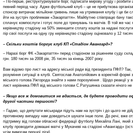
– По-перше, реструктуризувати борг, підписати мирову угоду і розбити 
певний період часу. Адже футбольний клуб – це не прибуткова організ
спонсор витрачає мільйони гривень лише на утримання клубу і це би сл
йти на зустріч проблемам «Закарпаття». Майбутню співпрацю бачу так
сплачує компослуги і готує поле до тренувань та матчів. В той же час
керівництву стадіону на 50% зменшити сплату коштів за надані послуги
пір свої послуги на одну гру керівництво стадіону оцінювало у 12 тисяч
– Скільки коштів боргує клуб КП «Стадіон Авангард»?
– Наразі борг ФК «Закарпаття» перед стадіоном за рішенням суду скла
грн. 180 тисяч за 2008 рік, 35 тисяч за кінець 2007 року.
Вам відомо про лист на адресу міської ради від президента ПФЛ? Так,
розуміння ситуації в клубі. Святослав Анатолійович в коректній формі 
міського голова Ужгорода знайти з нами порозуміння . Щодо реакції у в
лист керівника ПФЛ від міського голови С.Ратушянка сказати нічого не
– Якщо все ж домовитися не вдасться, де будете проводити оф
другої частини першості?
– Гадаю, що депутати міськради підуть нам на зустріч і до цього не дій
противному випадку нам доведеться шукати інше поле. До речі, вже о
підтримку від голови обласної федерації футболу Михайла Лані, який 
клубу проводити домашні матчі у Мукачеві на стадіоні «Авангард» (ост
усім вимогам першої ліги).