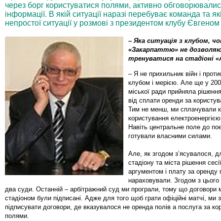
через борг користуватися полями, активно обговорювалис
інформації. В якій ситуації наразі перебуває команда та як
непростої ситуації у розмові з президентом клубу Євгено
– Яка ситуація з клубом, ч
«Закарпаттю» не дозволя
тренуватися на стадіоні «
– Я не прихильник війн і прот
клубом і мерією. Але ще у 200
міської ради прийняла рішення
від сплати оренди за користу
Тим не менш, ми сплачували к
користування електроенергією
Навіть центральне поле до по
готували власними силами.
Але, як згодом з’ясувалося, д
стадіону та міста рішення сесі
аргументом і плату за оренду 
нараховували. Згодом з цього
два суди. Останній – арбітражний суд ми програли, тому що договори 
стадіоном були підписані. Адже для того щоб грати офіційні матчі, ми 
підписувати договори, де вказувалося не оренда полів а послуга за ко
полями.