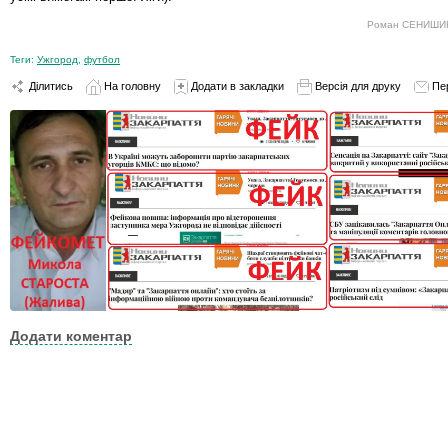
Роман СЕНИШИН,
Теги:
Ужгород
,
футбол
Ділитись
На головну
Додати в закладки
Версія для друку
Пе
Додати коментар