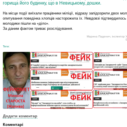
горища його будинку, що в Невицькому, дошки.
На місце події виїхали працівники міліції, відразу запідозрили двох мол
опитування поведінка хлопців насторожила їх. Невдовзі підтвердилось -
молодики пішли на «діло».
За даним фактом триває розслідування.
Марина Паденич, інспектор 
Теги:
Додати коментар
Коментарі