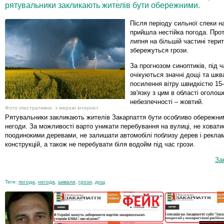
рятувальники закликають жителів бути обережними.
Після періоду сильної спеки н
прийшла нестійка погода. Про
липня на більшій частині терит
збережуться грози.
За прогнозом синоптиків, під ч
очікуються значні дощі та шк
посилення вітру швидкістю 15–
зв'язку з цим в області оголош
небезпечності – жовтий.
Фото ілюстративне, з мережі інтернет
Рятувальники закликають жителів Закарпаття бути особливо обережни
негоди. За можливості варто уникати перебування на вулиці, не ховати
поодинокими деревами, не залишати автомобілі поблизу дерев і рекла
конструкцій, а також не перебувати біля водойм під час грози.
За
Теги:
погода
,
негода
,
шквали
,
грози
,
дощ