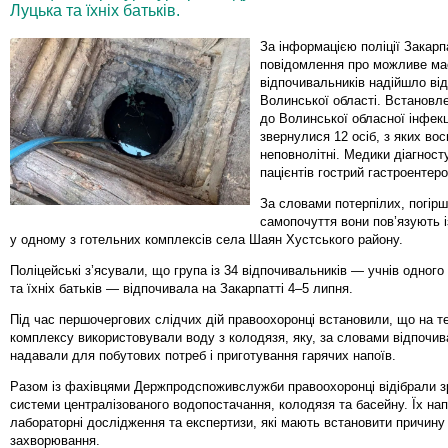
Луцька та їхніх батьків.
За інформацією поліції Закарп
повідомлення про можливе ма
відпочивальників надійшло від 
Волинської області. Встановл
до Волинської обласної інфекці
звернулися 12 осіб, з яких в
неповнолітні. Медики діагност
пацієнтів гострий гастроентеро
За словами потерпілих, погір
самопочуття вони пов’язують 
у одному з готельних комплексів села Шаян Хустського району.
Поліцейські з’ясували, що група із 34 відпочивальників — учнів одного 
та їхніх батьків — відпочивала на Закарпатті 4–5 липня.
Під час першочергових слідчих дій правоохоронці встановили, що на те
комплексу використовували воду з колодязя, яку, за словами відпочив
надавали для побутових потреб і приготування гарячих напоїв.
Разом із фахівцями Держпродспоживслужби правоохоронці відібрали зр
системи централізованого водопостачання, колодязя та басейну. Їх на
лабораторні дослідження та експертизи, які мають встановити причину
захворювання.