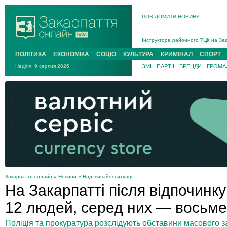
ПОВІДОМИТИ НОВИНУ
На війні загинув 26-річний військо
Інструктора районного ТЦК на Зак
В Ужгороді попрощаються із полег
ПОЛІТИКА
ЕКОНОМІКА
СОЦІО
КУЛЬТУРА
КРИМІНАЛ
СПОРТ
В Ужгороді 5 серпня попрощаються
Неділя, 9 серпня 2026
ЗМІ
ПАРТІЇ
БРЕНДИ
ГРОМАД
Підтвердили загибель захисника і
На війні з рф поліг військовий з 
На війні загинув 26-річний військо
Закарпаття онлайн
»
Новини
»
Надзвичайні ситуації
На Закарпатті після відпочинку
12 людей, серед них — восьме
Поліція та прокуратура розслідують обставини масового з