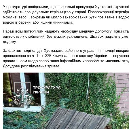
У прокуратурі повідомили, що ювенальні прокурори Хустської окружно
здійснюють процесуальне керівництво у справі. Правоохоронці перевір
можливі версії, зокрема чи могло захворювання бути пов’язане з водою
водою в басейні або іншими чинниками.
Наразі всім потерпілим надають необхідну медичну допомогу. Їхній стан
оцінюють як стабільний, без тяжких ускладнень. Шістьох пацієнтів уж
додому.
За фактом події слідчі Хустського районного управління поліції відкри
провадження за ч. 1 ст. 325 Кримінального кодексу України — порушен
правил і норм щодо запобігання інфекційним хворобам та масовим отр
Досудове розслідування триває.