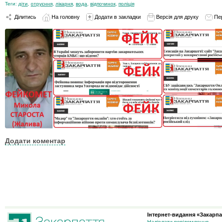
Теги:
діти
,
отруєння
,
лікарня
,
вода
,
відпочинок
,
поліція
Ділитись
На головну
Додати в закладки
Версія для друку
Пе
Додати коментар
Інтернет-видання «Закарпа