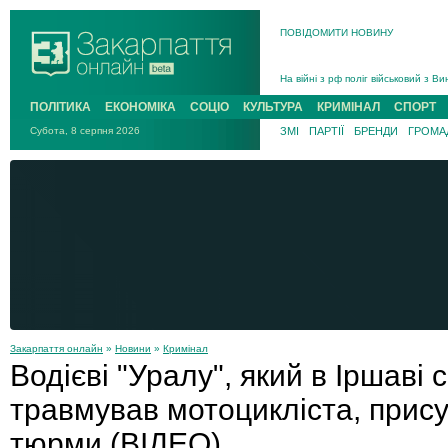
В Ужгороді попрощаються із полег
ПОВІДОМИТИ НОВИНУ
В Ужгороді 5 серпня попрощаються
Підтвердили загибель захисника і
На війні з рф поліг військовий з 
На війні загинув 26-річний військо
ПОЛІТИКА
ЕКОНОМІКА
СОЦІО
КУЛЬТУРА
КРИМІНАЛ
СПОРТ
Субота, 8 серпня 2026
ЗМІ
ПАРТІЇ
БРЕНДИ
ГРОМАД
Закарпаття онлайн
»
Новини
»
Кримінал
Водієві "Уралу", який в Іршаві
травмував мотоцикліста, прису
тюрми (ВІДЕО)