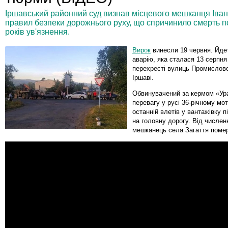
Іршавський районний суд визнав місцевого мешканця Іва
правил безпеки дорожнього руху, що спричинило смерть по
років ув'язнення.
Вирок
винесли 19 червня. Йде
аварію, яка сталася 13 серпня
перехресті вулиць Промислової
Іршаві.
Обвинувачений за кермом «Ур
перевагу у русі 36-річному мот
останній влетів у вантажівку пі
на головну дорогу. Від числен
мешканець села Загаття помер 