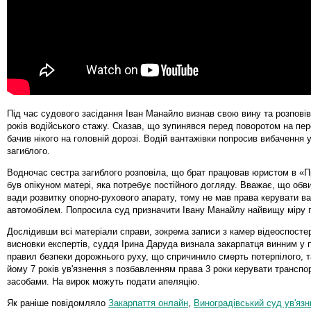
Під час судового засідання Іван Манайло визнав свою вину та розпові
років водійського стажу. Сказав, що зупинявся перед поворотом на пер
бачив нікого на головній дорозі. Водій вантажівки попросив вибачення 
загиблого.
Водночас сестра загиблого розповіла, що брат працював юристом в «П
був опікуном матері, яка потребує постійного догляду. Вважає, що об
вади розвитку опорно-рухового апарату, тому не мав права керувати в
автомобілем. Попросила суд призначити Івану Манайлу найвищу міру 
Дослідивши всі матеріали справи, зокрема записи з камер відеоспосте
висновки експертів, суддя Ірина Даруда визнала закарпатця винним у 
правил безпеки дорожнього руху, що спричинило смерть потерпілого, 
йому 7 років ув'язнення з позбавленням права 3 роки керувати трансп
засобами. На вирок можуть подати апеляцію.
Як раніше повідомляло
Закарпаття онлайн
,
Виноградівський суд ув'язн