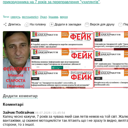
прикордонника на 7 років за переправлення "ухилянтів"
.
Теги:
смерть
,
мотоцикліст
,
Урал
,
Іршава
,
вирок
Ділитись
На головну
Додати в закладки
Версія для друку
Пе
Додати коментар
Коментарі
Зайчик Побігайчик
06.07.2026 / 21:45:54
Капец чесно кажучи, 7 років за чувака який сам летів немов на той світ. Жалк
вантажівки, ці скажені мотоциклісти так літають що і не зразу їх видно, виліт
сторони, то з іншої.