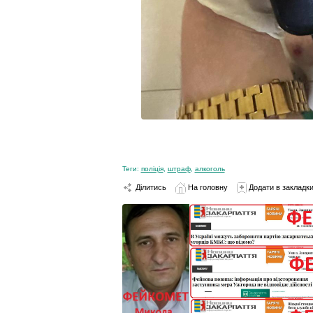
Теги:
поліція
,
штраф
,
алкоголь
Ділитись
На головну
Додати в закладк