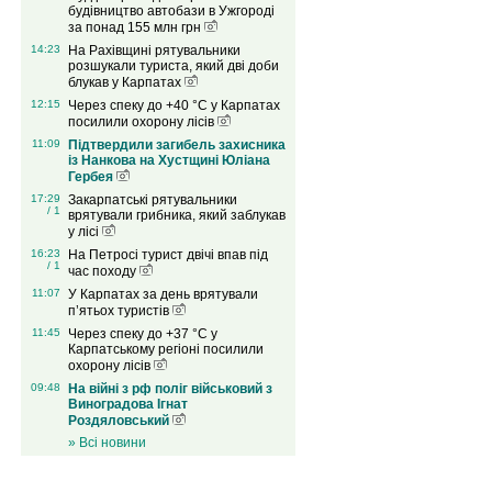
будівництво автобази в Ужгороді
за понад 155 млн грн
14:23
На Рахівщині рятувальники
розшукали туриста, який дві доби
блукав у Карпатах
12:15
Через спеку до +40 °C у Карпатах
посилили охорону лісів
11:09
Підтвердили загибель захисника
із Нанкова на Хустщині Юліана
Гербея
17:29
Закарпатські рятувальники
/ 1
врятували грибника, який заблукав
у лісі
16:23
На Петросі турист двічі впав під
/ 1
час походу
11:07
У Карпатах за день врятували
п’ятьох туристів
11:45
Через спеку до +37 °C у
Карпатському регіоні посилили
охорону лісів
09:48
На війні з рф поліг військовий з
Виноградова Ігнат
Роздяловський
» Всі новини