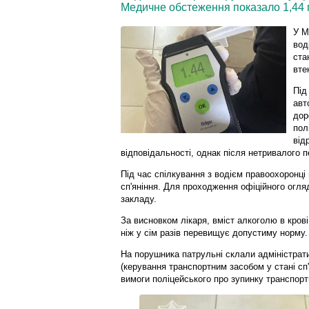
Медичне обстеження показало 1,44 п
У М
вод
ста
вте
Під
авт
дор
пол
від
відповідальності, однак після нетривалого 
Під час спілкування з водієм правоохоронці 
сп'яніння. Для проходження офіційного огл
закладу.
За висновком лікаря, вміст алкоголю в крові
ніж у сім разів перевищує допустиму норму.
На порушника патрульні склали адміністрати
(керування транспортним засобом у стані сп'
вимоги поліцейського про зупинку транспорт