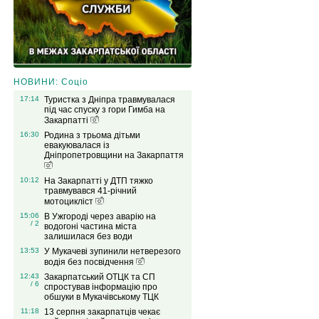
НОВИНИ: Соціо
17:14
Туристка з Дніпра травмувалася
під час спуску з гори Гимба на
Закарпатті
16:30
Родина з трьома дітьми
евакуювалася із
Дніпропетровщини на Закарпаття
10:12
На Закарпатті у ДТП тяжко
травмувався 41-річний
мотоцикліст
15:06
В Ужгороді через аварію на
/ 2
водогоні частина міста
залишилася без води
13:53
У Мукачеві зупинили нетверезого
водія без посвідчення
12:43
Закарпатський ОТЦК та СП
/ 6
спростував інформацію про
обшуки в Мукачівському ТЦК
11:18
13 серпня закарпатців чекає