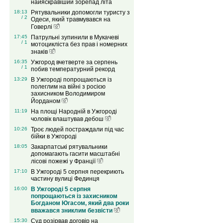
найяскравіший зорепад літа
18:13
Рятувальники допомогли туристу з
/ 2
Одеси, який травмувався на
Говерлі
17:45
Патрульні зупинили в Мукачеві
/ 1
мотоцикліста без прав і номерних
знаків
16:35
Ужгород вчетверте за серпень
/ 1
побив температурний рекорд
13:29
В Ужгороді попрощаються із
полеглим на війні з росією
захисником Володимиром
Йорданом
11:19
На площі Народній в Ужгороді
чоловік влаштував дебош
10:26
Троє людей постраждали під час
бійки в Ужгороді
18:05
Закарпатські рятувальники
допомагають гасити масштабні
лісові пожежі у Франції
17:10
В Ужгороді 5 серпня перекриють
частину вулиці Фединця
16:00
В Ужгороді 5 серпня
попрощаються із захисником
Богданом Югасом, який два роки
вважався зниклим безвісти
15:30
Суд розірвав договір на