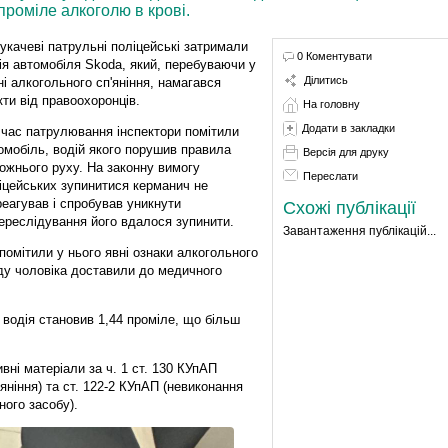
роміле алкоголю в крові.
укачеві патрульні поліцейські затримали
0 Коментувати
ія автомобіля Skoda, який, перебуваючи у
Ділитись
ні алкогольного сп'яніння, намагався
кти від правоохоронців.
На головну
Додати в закладки
 час патрулювання інспектори помітили
омобіль, водій якого порушив правила
Версія для друку
ожнього руху. На законну вимогу
Переслати
іцейських зупинитися керманич не
реагував і спробував уникнути
Схожі публікації
переслідування його вдалося зупинити.
Завантаження публікацій...
помітили у нього явні ознаки алкогольного
яду чоловіка доставили до медичного
 водія становив 1,44 проміле, що більш
вні матеріали за ч. 1 ст. 130 КУпАП
яніння) та ст. 122-2 КУпАП (невиконання
ного засобу).