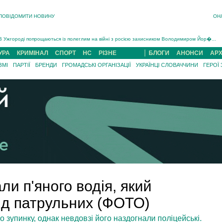
ПОВІДОМИТИ НОВИНУ
ОН
Інструктора районного ТЦК на Закарпатті судитимуть за обвинуваченням у катув...
В Ужгороді попрощаються із полеглим на війні з росією захисником Володимиром Йор�...
В Ужгороді 5 серпня попрощаються із захисником Богданом Югасом, який два роки �...
УРА
КРИМІНАЛ
СПОРТ
НС
РІЗНЕ
БЛОГИ
АНОНСИ
АРХ
Підтвердили загибель захисника із Нанкова на Хустщині Юліана Гербея (ФОТО)[/gree...
ЗМІ
ПАРТІЇ
БРЕНДИ
ГРОМАДСЬКІ ОРГАНІЗАЦІЇ
УКРАЇНЦІ СЛОВАЧЧИНИ
ГЕРОЇ
На війні з рф поліг військовий з Виноградова Ігнат Роздяловський (ФОТО)...
На Хустщині внаслідок ДТП за участі трьох авто постраждали 13 людей (ФОТО)...
Інструктора районного ТЦК на Закарпатті судитимуть за обвинувачен...
ли п'яного водія, який
ід патрульних (ФОТО)
 зупинку, однак невдовзі його наздогнали поліцейські.