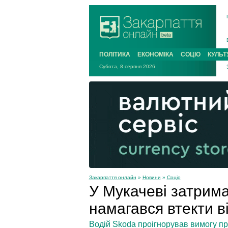
ПОЛІТИКА
ЕКОНОМІКА
СОЦІО
КУЛЬТ
Субота, 8 серпня 2026
Закарпаття онлайн
»
Новини
»
Соціо
У Мукачеві затрима
намагався втекти в
Водій Skoda проігнорував вимогу про