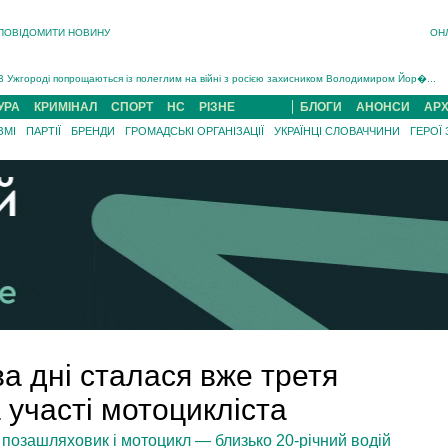
ПОВІДОМИТИ НОВИНУ
ОН
Інструктора районного ТЦК на Закарпатті судитимуть за обвинуваченням у катув...
В Ужгороді попрощаються із полеглим на війні з росією захисником Володимиром Йор�...
В Ужгороді 5 серпня попрощаються із захисником Богданом Югасом, який два роки �...
УРА
КРИМІНАЛ
СПОРТ
НС
РІЗНЕ
БЛОГИ
АНОНСИ
АРХ
Підтвердили загибель захисника із Нанкова на Хустщині Юліана Гербея (ФОТО)[/gree...
ЗМІ
ПАРТІЇ
БРЕНДИ
ГРОМАДСЬКІ ОРГАНІЗАЦІЇ
УКРАЇНЦІ СЛОВАЧЧИНИ
ГЕРОЇ
На війні з рф поліг військовий з Виноградова Ігнат Роздяловський (ФОТО)...
На Хустщині внаслідок ДТП за участі трьох авто постраждали 13 людей (ФОТО)...
Інструктора районного ТЦК на Закарпатті судитимуть за обвинувачен...
ва дні сталася вже третя
участі мотоцикліста
я позашляховик і мотоцикл — близько 20-річний водій