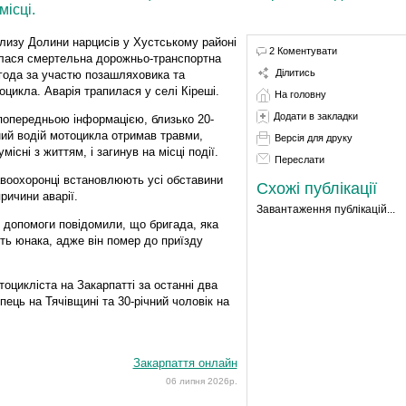
місці.
лизу Долини нарцисів у Хустському районі
2 Коментувати
лася смертельна дорожньо-транспортна
Ділитись
года за участю позашляховика та
оцикла. Аварія трапилася у селі Кіреші.
На головну
Додати в закладки
попередньою інформацією, близько 20-
ний водій мотоцикла отримав травми,
Версія для друку
місні з життям, і загинув на місці події.
Переслати
воохоронці встановлюють усі обставини
Схожі публікації
причини аварії.
Завантаження публікацій...
 допомоги повідомили, що бригада, яка
ть юнака, адже він помер до приїзду
цикліста на Закарпатті за останні два
пець на Тячівщині та 30-річний чоловік на
Закарпаття онлайн
06 липня 2026р.