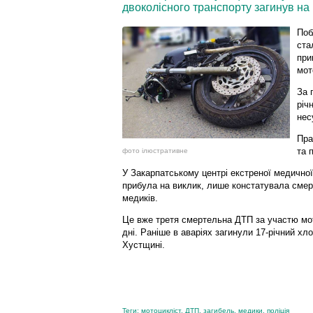
двоколісного транспорту загинув на 
Поб
ста
при
мот
За 
річ
несу
Пра
та 
фото ілюстративне
У Закарпатському центрі екстреної медичної
прибула на виклик, лише констатувала смер
медиків.
Це вже третя смертельна ДТП за участю мото
дні. Раніше в аваріях загинули 17-річний хло
Хустщині.
Теги:
мотоцикліст
,
ДТП
,
загибель
,
медики
,
поліція