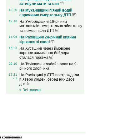
загинули мати та син
13:20
На Мукачівщині п’яний водій
спричинив смертельну ДТП
12:10
На Ужгородщині 16-річний
мотоцикліст смертельно збив жінку
та помер після ДТП
14:06
На Рахівщині 24-річний киянин
зірвався зі скелі
15:23
На Хустщині через ймовірне
коротке замикання бойлера
сталася пожежа
09:10
На Тячівщині алабай напав на 9-
річного хлопчика
17:21
На Рахівщині у ДТП постраждали
/ 1
п’ятеро людей, серед них двоє
дітей
» Всі новини
зі копіювання