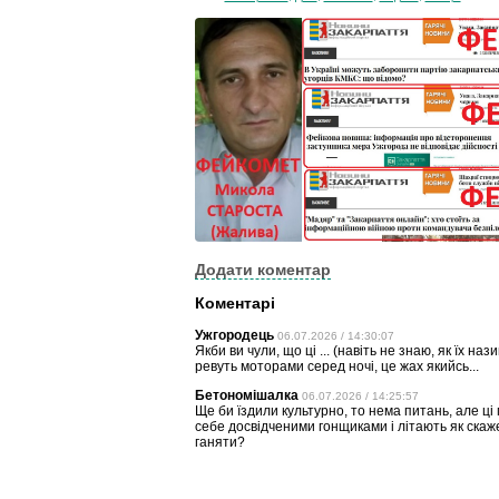
Додати коментар
Коментарі
Ужгородець
06.07.2026 / 14:30:07
Якби ви чули, що ці ... (навіть не знаю, як їх на
ревуть моторами серед ночі, це жах якийсь...
Бетономішалка
06.07.2026 / 14:25:57
Ще би їздили культурно, то нема питань, але ц
себе досвідченими гонщиками і літають як скажені
ганяти?