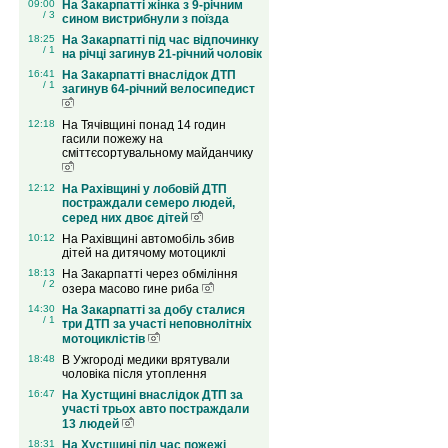
09:00
На Закарпатті жінка з 9-річним
/ 3
сином вистрибнули з поїзда
18:25
На Закарпатті під час відпочинку
/ 1
на річці загинув 21-річний чоловік
16:41
На Закарпатті внаслідок ДТП
/ 1
загинув 64-річний велосипедист
12:18
На Тячівщині понад 14 годин
гасили пожежу на
сміттєсортувальному майданчику
12:12
На Рахівщині у лобовій ДТП
постраждали семеро людей,
серед них двоє дітей
10:12
На Рахівщині автомобіль збив
дітей на дитячому мотоциклі
18:13
На Закарпатті через обміління
/ 2
озера масово гине риба
14:30
На Закарпатті за добу сталися
/ 1
три ДТП за участі неповнолітніх
мотоциклістів
18:48
В Ужгороді медики врятували
чоловіка після утоплення
16:47
На Хустщині внаслідок ДТП за
участі трьох авто постраждали
13 людей
18:31
На Хустщині під час пожежі