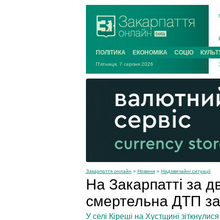
ПОЛІТИКА
ЕКОНОМІКА
СОЦІО
КУЛЬТ
П'ятниця, 7 серпня 2026
Закарпаття онлайн
»
Новини
»
Надзвичайні ситуації
На Закарпатті за д
смертельна ДТП за 
У селі Кіреші на Хустщині зіткнулис