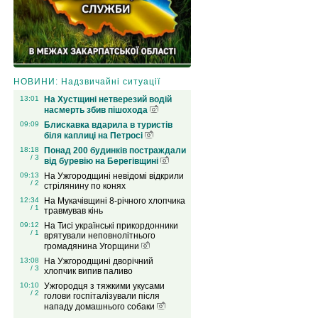
НОВИНИ: Надзвичайні ситуації
13:01
На Хустщині нетверезий водій
насмерть збив пішохода
09:09
Блискавка вдарила в туристів
біля каплиці на Петросі
18:18
Понад 200 будинків постраждали
/ 3
від буревію на Берегівщині
09:13
На Ужгородщині невідомі відкрили
/ 2
стрілянину по конях
12:34
На Мукачівщині 8-річного хлопчика
/ 1
травмував кінь
09:12
На Тисі українські прикордонники
/ 1
врятували неповнолітнього
громадянина Угорщини
13:08
На Ужгородщині дворічний
/ 3
хлопчик випив паливо
10:10
Ужгородця з тяжкими укусами
/ 2
голови госпіталізували після
нападу домашнього собаки