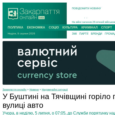
В Ужгороді 5 серпня попрощаються
ПОВІДОМИТИ НОВИНУ
Підтвердили загибель захисника і
На війні з рф поліг військовий з 
На війні загинув 26-річний військо
ПОЛІТИКА
ЕКОНОМІКА
СОЦІО
КУЛЬТУРА
КРИМІНАЛ
СПОРТ
Неділя, 9 серпня 2026
ЗМІ
ПАРТІЇ
БРЕНДИ
ГРОМАД
Закарпаття онлайн
»
Новини
»
Надзвичайні ситуації
У Буштині на Тячівщині горіло
вулиці авто
Учора, в неділю, 5 липня, о 07:05, до Служби порятунку 