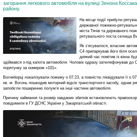
загорання легкового автомобіля на вулиці Зенона Коссака
району.
На місце події прибули рятува
державної пожежно-рятувальн
міста Тячів та державного пож
рятувального поста селища В
Як з’ясувалося, власник автом
C4 припаркував його біля осел
деякий час помітив із вікна б
здіймався з-під капота автомобіля. Чоловік одразу зателефонував до
порятунку за номером «101».
Вогнеборці локалізували пожежу о 07:23, а повністю ліквідували її о 07
кв. м. Вогонь пошкодив моторний відсік транспортного засобу, однак р
запобігли поширенню полум’я на інші частини автомобіля.
Причину займання та розмір завданих збитків встановлюють правоохор
повідомили в ГУ ДСНС України у Закарпатській області.