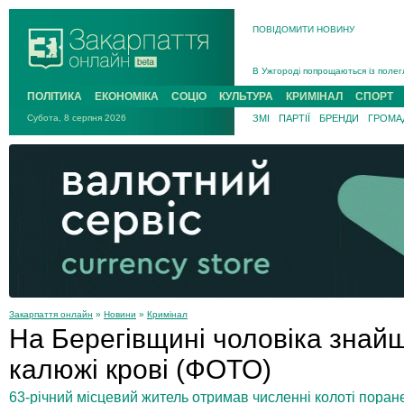
ПОВІДОМИТИ НОВИНУ
Інструктора районного ТЦК на Зак
В Ужгороді попрощаються із полег
В Ужгороді 5 серпня попрощаються
ПОЛІТИКА
ЕКОНОМІКА
СОЦІО
КУЛЬТУРА
КРИМІНАЛ
СПОРТ
Підтвердили загибель захисника і
Субота, 8 серпня 2026
ЗМІ
ПАРТІЇ
БРЕНДИ
ГРОМАД
На війні з рф поліг військовий з 
На Хустщині внаслідок ДТП за уча
Інструктора районного ТЦК на Зак
Закарпаття онлайн
»
Новини
»
Кримінал
На Берегівщині чоловіка знай
калюжі крові (ФОТО)
63-річний місцевий житель отримав численні колоті поран