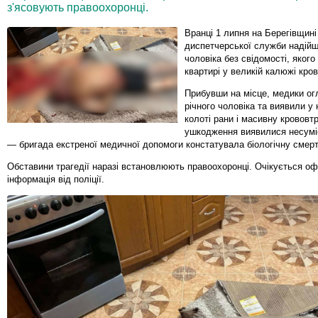
з'ясовують правоохоронці.
Вранці 1 липня на Берегівщині
диспетчерської служби надійш
чоловіка без свідомості, якого
квартирі у великій калюжі кров
Прибувши на місце, медики ог
річного чоловіка та виявили у 
колоті рани і масивну крововт
ушкодження виявилися несумі
— бригада екстреної медичної допомоги констатувала біологічну смерт
Обставини трагедії наразі встановлюють правоохоронці. Очікується оф
інформація від поліції.