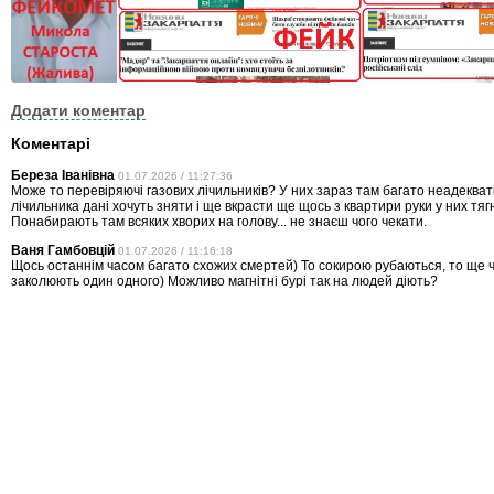
Додати коментар
Коментарі
Береза Іванівна
01.07.2026 / 11:27:36
Може то перевіряючі газових лічильників? У них зараз там багато неадекватів
лічильника дані хочуть зняти і ще вкрасти ще щось з квартири руки у них тя
Понабирають там всяких хворих на голову... не знаєш чого чекати.
Ваня Гамбовцій
01.07.2026 / 11:16:18
Щось останнім часом багато схожих смертей) То сокирою рубаються, то ще 
заколюють один одного) Можливо магнітні бурі так на людей діють?