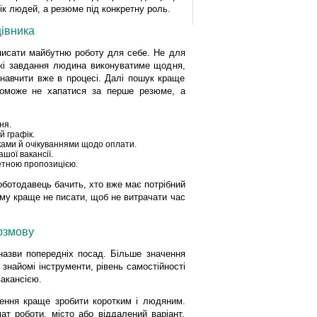
ік людей, а резюме під конкретну роль.
цівника
писати майбутню роботу для себе. Не для
 які завдання людина виконуватиме щодня,
 навчити вже в процесі. Далі пошук краще
опоможе не хапатися за перше резюме, а
ня.
й графік.
ками й очікуваннями щодо оплати.
ашої вакансії.
етною пропозицією.
Роботодавець бачить, хто вже має потрібний
кому краще не писати, щоб не витрачати час
озмову
назви попередніх посад. Більше значення
 знайомі інструменти, рівень самостійності
акансією.
ення краще зробити коротким і людяним.
ат роботи, місто або віддалений варіант,