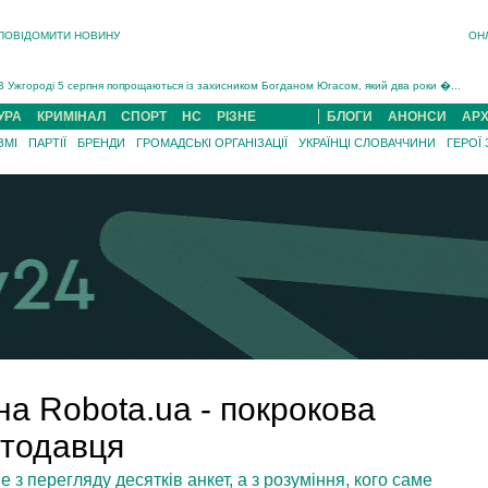
На війні загинув 26-річний військовий із Чинадійова на Мукачівщині Іван Симчин...
ПОВІДОМИТИ НОВИНУ
ОН
Інструктора районного ТЦК на Закарпатті судитимуть за обвинуваченням у катув...
В Ужгороді попрощаються із полеглим на війні з росією захисником Володимиром Йор�...
В Ужгороді 5 серпня попрощаються із захисником Богданом Югасом, який два роки �...
Підтвердили загибель захисника із Нанкова на Хустщині Юліана Гербея (ФОТО)[/gree...
УРА
КРИМІНАЛ
СПОРТ
НС
РІЗНЕ
БЛОГИ
АНОНСИ
АРХ
На війні з рф поліг військовий з Виноградова Ігнат Роздяловський (ФОТО)...
ЗМІ
ПАРТІЇ
БРЕНДИ
ГРОМАДСЬКІ ОРГАНІЗАЦІЇ
УКРАЇНЦІ СЛОВАЧЧИНИ
ГЕРОЇ
На війні загинув 26-річний військовий із Чинадійова на Мукачівщині �...
на Robota.ua - покрокова
отодавця
з перегляду десятків анкет, а з розуміння, кого саме