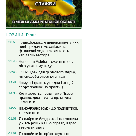
НОВИНИ: Різне
23:50
Трансформація девелопменту - як
нові юридичні механізми та
фінансові моделі захищають
капітал інвестора
23:45
Черешня Astelia – смачні плоди
літа у вашому саду
23:43
ТОП-5 ідей для фірмового мерчу,
які сподобаються клієнтам
14:43
Чому всі грають у падел і як цей
спорт працює на практиці
14:30
Коли хочеться суші - як у Львові
працює доставка та що можна
замовити
14:27
Івано-Франківськ - що подивитися,
та куди піти
01:08
Як вибрати бездротові навушники
у 2026 році - на що справді варто
звернути увагу
01:03
Як зробити інтер'єр візуально