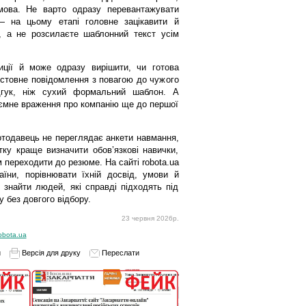
змова. Не варто одразу перевантажувати
 на цьому етапі головне зацікавити й
, а не розсилаєте шаблонний текст усім
ції й може одразу вирішити, чи готова
істовне повідомлення з повагою до чужого
гук, ніж сухий формальний шаблон. А
иємне враження про компанію ще до першої
отодавець не переглядає анкети навмання,
тку краще визначити обов’язкові навички,
м переходити до резюме. На сайті robota.ua
аїни, порівнювати їхній досвід, умови й
знайти людей, які справді підходять під
 без довгого відбору.
23 червня 2026р.
obota.ua
и
Версія для друку
Переслати