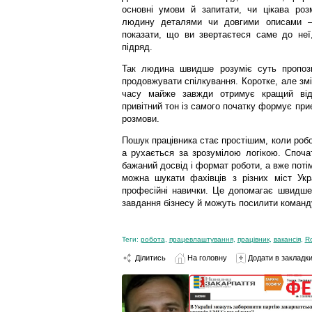
основні умови й запитати, чи цікава ро
людину деталями чи довгими описами —
показати, що ви звертаєтеся саме до неї
підряд.
Так людина швидше розуміє суть пропози
продовжувати спілкування. Коротке, але зм
часу майже завжди отримує кращий від
привітний тон із самого початку формує пр
розмови.
Пошук працівника стає простішим, коли роб
а рухається за зрозумілою логікою. Споча
бажаний досвід і формат роботи, а вже поті
можна шукати фахівців з різних міст Укр
професійні навички. Це допомагає швидше 
завдання бізнесу й можуть посилити команду
Теги:
робота
,
працевлаштування
,
працівник
,
вакансія
,
R
Ділитись
На головну
Додати в закладк