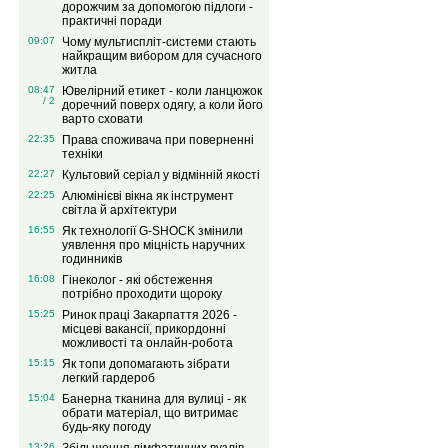
дорожчим за допомогою підлоги -
практичні поради
09:07
Чому мультиспліт-системи стають
найкращим вибором для сучасного
житла
08:47
Ювелірний етикет - коли ланцюжок
/ 2
доречний поверх одягу, а коли його
варто сховати
22:35
Права споживача при поверненні
техніки
22:27
Культовий серіал у відмінній якості
22:25
Алюмінієві вікна як інструмент
світла й архітектури
16:55
Як технології G-SHOCK змінили
уявлення про міцність наручних
годинників
16:08
Гінеколог - які обстеження
потрібно проходити щороку
15:25
Ринок праці Закарпаття 2026 -
місцеві вакансії, прикордонні
можливості та онлайн-робота
15:15
Як топи допомагають зібрати
легкий гардероб
15:04
Банерна тканина для вулиці - як
обрати матеріал, що витримає
будь-яку погоду
13:26