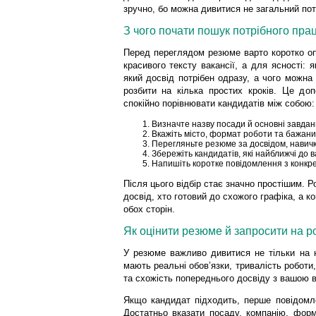
зручно, бо можна дивитися не загальний пот
З чого почати пошук потрібного пра
Перед переглядом резюме варто коротко о
красивого тексту вакансії, а для ясності:
який досвід потрібен одразу, а чого можна
розбити на кілька простих кроків. Це д
спокійно порівнювати кандидатів між собою:
Визначте назву посади й основні завдан
Вкажіть місто, формат роботи та бажани
Перегляньте резюме за досвідом, навич
Збережіть кандидатів, які найближчі до в
Напишіть коротке повідомлення з конкр
Після цього відбір стає значно простішим. 
досвід, хто готовий до схожого графіка, а 
обох сторін.
Як оцінити резюме й запросити на р
У резюме важливо дивитися не тільки на 
мають реальні обов’язки, тривалість роботи,
та схожість попереднього досвіду з вашою в
Якщо кандидат підходить, перше повідомл
Достатньо вказати посаду, компанію, форм