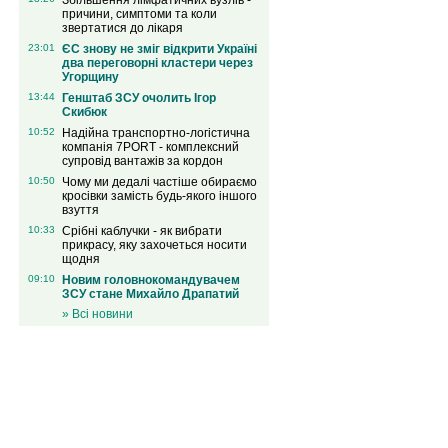
Збільшення лімфатичних вузлів -
причини, симптоми та коли
звертатися до лікаря
23:01
ЄС знову не зміг відкрити Україні
два переговорні кластери через
Угорщину
13:44
Генштаб ЗСУ очолить Ігор
Скибюк
10:52
Надійна транспортно-логістична
компанія 7PORT - комплексний
супровід вантажів за кордон
10:50
Чому ми дедалі частіше обираємо
кросівки замість будь-якого іншого
взуття
10:33
Срібні каблучки - як вибрати
прикрасу, яку захочеться носити
щодня
09:10
Новим головнокомандувачем
ЗСУ стане Михайло Драпатий
» Всі новини