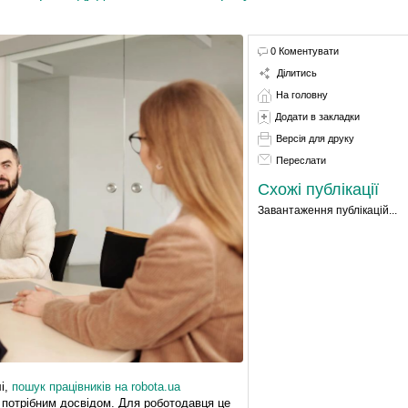
0 Коментувати
Ділитись
На головну
Додати в закладки
Версія для друку
Переслати
Схожі публікації
Завантаження публікацій...
і,
пошук працівників на robota.ua
 потрібним досвідом. Для роботодавця це