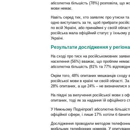
абсолютна більшість (78%) розповіла, що жо
мови немає.
Навіть серед тих, хто заявляє про утиски т
одно виступають за те, щоб прибрати російс
по всій Україні, або принаймні у своїй област
російська мала офіційний статус у їхньому 
Україні.
Результати дослідження у регіона
На сході про тиск на російськомовних заяви
населення (56%) вважає, що проблем немає. 
абсолютна більшість (81% та 77% відповідн
Окрім того, 48% опитаних мешканців сходу 
російської мови в країні чи своїй області. 
28% опитаних, а ще 24% – не визначилися з
На півдні за вилучення російської мови з о
опитаних, тоді як за надання їй офіційного с
У Нижньому Подніпров'ї абсолютна більшість
офіційної сфери, і лише 17% хотіли б бачити
Дослідження проводили методом телефонних 
мобільних телефонних номерів. У опитуванні