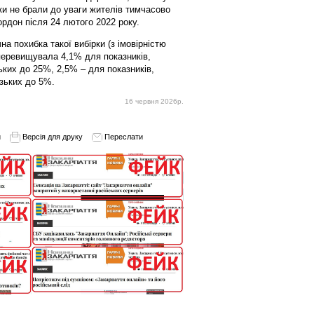
ірки не брали до уваги жителів тимчасово
ордон після 24 лютого 2022 року.
а похибка такої вибірки (з імовірністю
 перевищувала 4,1% для показників,
ьких до 25%, 2,5% – для показників,
изьких до 5%.
16 червня 2026р.
и
Версія для друку
Переслати