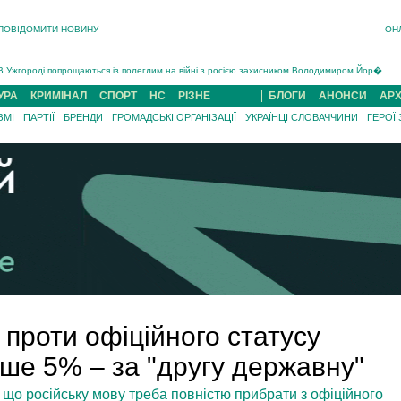
ПОВІДОМИТИ НОВИНУ
ОН
Інструктора районного ТЦК на Закарпатті судитимуть за обвинуваченням у катув...
В Ужгороді попрощаються із полеглим на війні з росією захисником Володимиром Йор�...
В Ужгороді 5 серпня попрощаються із захисником Богданом Югасом, який два роки �...
УРА
КРИМІНАЛ
СПОРТ
НС
РІЗНЕ
БЛОГИ
АНОНСИ
АРХ
Підтвердили загибель захисника із Нанкова на Хустщині Юліана Гербея (ФОТО)[/gree...
ЗМІ
ПАРТІЇ
БРЕНДИ
ГРОМАДСЬКІ ОРГАНІЗАЦІЇ
УКРАЇНЦІ СЛОВАЧЧИНИ
ГЕРОЇ
На війні з рф поліг військовий з Виноградова Ігнат Роздяловський (ФОТО)...
На Хустщині внаслідок ДТП за участі трьох авто постраждали 13 людей (ФОТО)...
Інструктора районного ТЦК на Закарпатті судитимуть за обвинувачен...
 проти офіційного статусу
ише 5% – за "другу державну"
 що російську мову треба повністю прибрати з офіційного