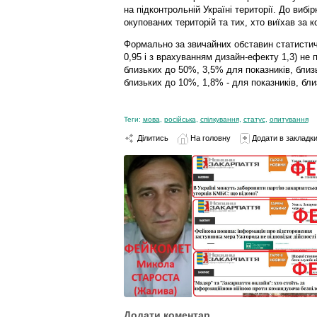
на підконтрольній Україні території. До виб
окупованих територій та тих, хто виїхав за к
Формально за звичайних обставин статистичн
0,95 і з врахуванням дизайн-ефекту 1,3) не
близьких до 50%, 3,5% для показників, близ
близьких до 10%, 1,8% - для показників, бл
Теги:
мова
,
російська
,
спілкування
,
статус
,
опитування
Ділитись
На головну
Додати в закладк
Додати коментар