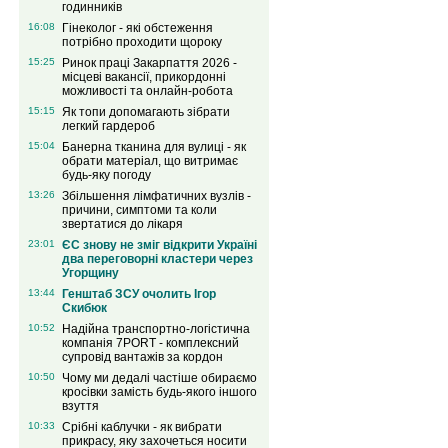
годинників
16:08
Гінеколог - які обстеження
потрібно проходити щороку
15:25
Ринок праці Закарпаття 2026 -
місцеві вакансії, прикордонні
можливості та онлайн-робота
15:15
Як топи допомагають зібрати
легкий гардероб
15:04
Банерна тканина для вулиці - як
обрати матеріал, що витримає
будь-яку погоду
13:26
Збільшення лімфатичних вузлів -
причини, симптоми та коли
звертатися до лікаря
23:01
ЄС знову не зміг відкрити Україні
два переговорні кластери через
Угорщину
13:44
Генштаб ЗСУ очолить Ігор
Скибюк
10:52
Надійна транспортно-логістична
компанія 7PORT - комплексний
супровід вантажів за кордон
10:50
Чому ми дедалі частіше обираємо
кросівки замість будь-якого іншого
взуття
10:33
Срібні каблучки - як вибрати
прикрасу, яку захочеться носити