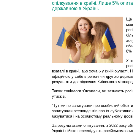
спілкування в країні. Лише 5% опита
державною в Україні.
Ще 
мов
рег
біл
хоч
обл
8% 
У п
рос
взагалі в країні, або хоча б у їхній області. 
офіційною у себе в регіоні чи другою держа
результати дослідження Київського міжнародн
Також соціологи зʼясували, чи зазнають рос
утисків.
"Тут ми не запитували про особистий об'єкт
запитували респондентів про їх суб'єктивне 
базуватися і на особистому реальному досвід
За результатами опитування, з 2022 року зб
Україні нібито переслідують російськомовн