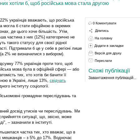
них хотіли б, щоб російська мова стала другою
22% українців вважають, що російська
0 Коментувати
а могла б стати офіційною в окремих
Ділитись
іонах, де цього хоче більшість. Утім,
ьша частина з них (12%) категорично не
На головну
уть такого статусу для своєї рідної
Додати в закладки
асті. Підтримали б це у себе в регіоні лише
Версія для друку
(а 2% не визначилися з вибором).
Переслати
ідсумку 77% українців проти того, щоб
ійська мова була в офіційній сфері — або
Схожі публікації
Натомість тих, хто хотів би бачити її
Завантаження публікацій...
вною в Україні, лише 13%,
свідчать
ого інституту соціології.
ійськомовні громадяни переслідувань та
ивний досвід утисків чи переслідувань. Ми
сприйняття ситуації, що, звісно, може
і", – зазначили в інституті.
ільшилася частка тих, хто вважає, що в
их мешканців – з 5% до 17%. Водночас