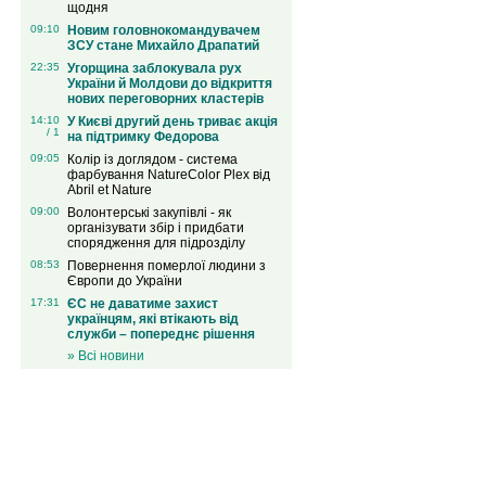
щодня
09:10
Новим головнокомандувачем
ЗСУ стане Михайло Драпатий
22:35
Угорщина заблокувала рух
України й Молдови до відкриття
нових переговорних кластерів
14:10
У Києві другий день триває акція
/ 1
на підтримку Федорова
09:05
Колір із доглядом - система
фарбування NatureColor Plex від
Abril et Nature
09:00
Волонтерські закупівлі - як
організувати збір і придбати
спорядження для підрозділу
08:53
Повернення померлої людини з
Європи до України
17:31
ЄС не даватиме захист
українцям, які втікають від
служби – попереднє рішення
» Всі новини