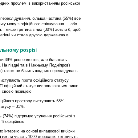
дних проблем із використанням російської
а переслідування, більша частина (55%) все
ьку мову з офіційного спілкування — або
і. І лише третина з них (30%) хотіли б, щоб
регіоні чи стала другою державною в
льному розрізі
ли 39% респондентів, але більшість
На півдні та в Нижньому Подніпров'ї
о) також не бачить жодних переслідувань.
виступають проти офіційного статусу
За її офіційний статус висловлюються лише
і своєю позицією.
фіційного простору виступають 58%
татусу – 31%.
 (74%) підтримує усунення російської з
 її офіційною.
інтерв'ю на основі випадкової вибірки
 взяли участь 1000 дорослих, які живуть