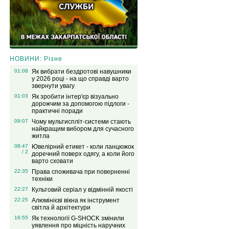
НОВИНИ: Різне
01:08
Як вибрати бездротові навушники
у 2026 році - на що справді варто
звернути увагу
01:03
Як зробити інтер'єр візуально
дорожчим за допомогою підлоги -
практичні поради
09:07
Чому мультиспліт-системи стають
найкращим вибором для сучасного
житла
08:47
Ювелірний етикет - коли ланцюжок
/ 2
доречний поверх одягу, а коли його
варто сховати
22:35
Права споживача при поверненні
техніки
22:27
Культовий серіал у відмінній якості
22:25
Алюмінієві вікна як інструмент
світла й архітектури
16:55
Як технології G-SHOCK змінили
уявлення про міцність наручних