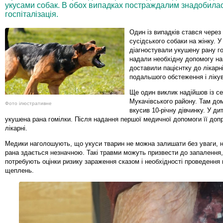
укусами собак. В обох випадках постраждалим знадобила
госпіталізація.
Один із випадків стався через
сусідського собаки на жінку. У
діагностували укушену рану г
надали необхідну допомогу на 
доставили пацієнтку до лікарн
подальшого обстеження і ліку
Ще один виклик надійшов із с
Мукачівського району. Там до
Фото ілюстративне
вкусив 10-річну дівчинку. У ди
укушена рана гомілки. Після надання першої медичної допомоги її доп
лікарні.
Медики наголошують, що укуси тварин не можна залишати без уваги, н
рана здається незначною. Такі травми можуть призвести до запалення,
потребують оцінки ризику зараження сказом і необхідності проведення
щеплень.