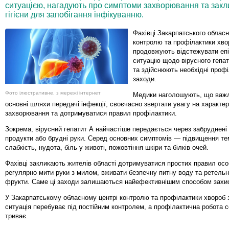
ситуацією, нагадують про симптоми захворювання та зак
гігієни для запобігання інфікуванню.
Фахівці Закарпатського обласн
контролю та профілактики хво
продовжують відстежувати еп
ситуацію щодо вірусного гепат
та здійснюють необхідні профі
заходи.
Фото ілюстративне, з мережі інтернет
Медики наголошують, що важл
основні шляхи передачі інфекції, своєчасно звертати увагу на характе
захворювання та дотримуватися правил профілактики.
Зокрема, вірусний гепатит А найчастіше передається через забруднені 
продукти або брудні руки. Серед основних симптомів — підвищення те
слабкість, нудота, біль у животі, пожовтіння шкіри та білків очей.
Фахівці закликають жителів області дотримуватися простих правил особи
регулярно мити руки з милом, вживати безпечну питну воду та ретельн
фрукти. Саме ці заходи залишаються найефективнішим способом захист
У Закарпатському обласному центрі контролю та профілактики хвороб
ситуація перебуває під постійним контролем, а профілактична робота 
триває.