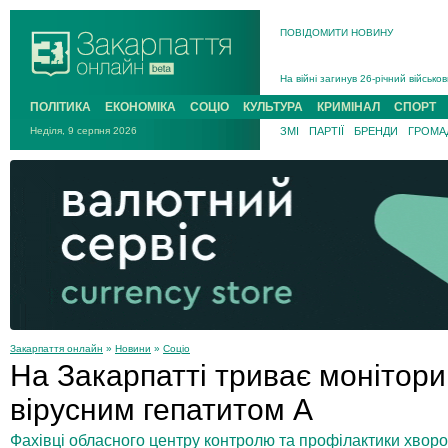
В Ужгороді 5 серпня попрощаються
ПОВІДОМИТИ НОВИНУ
Підтвердили загибель захисника і
На війні з рф поліг військовий з 
На війні загинув 26-річний військо
ПОЛІТИКА
ЕКОНОМІКА
СОЦІО
КУЛЬТУРА
КРИМІНАЛ
СПОРТ
Неділя, 9 серпня 2026
ЗМІ
ПАРТІЇ
БРЕНДИ
ГРОМАД
Закарпаття онлайн
»
Новини
»
Соціо
На Закарпатті триває моніторин
вірусним гепатитом А
Фахівці обласного центру контролю та профілактики хворо