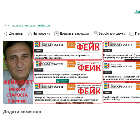
За
Теги:
гепатит
,
медики
,
інфекція
Ділитись
На головну
Додати в закладки
Версія для друку
Пе
Додати коментар