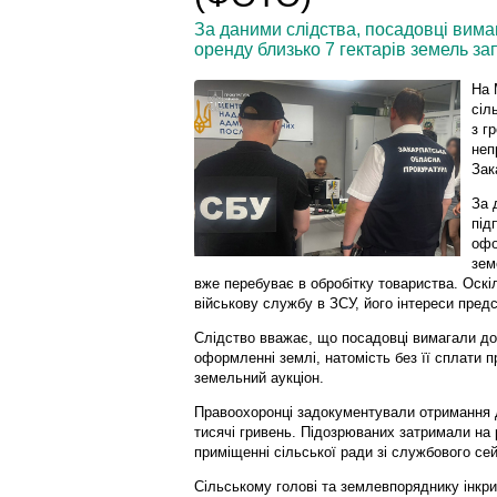
За даними слідства, посадовці вима
оренду близько 7 гектарів земель зап
На 
сіл
з г
неп
Зак
За 
під
офо
зем
вже перебуває в обробітку товариства. Оскі
військову службу в ЗСУ, його інтереси пред
Слідство вважає, що посадовці вимагали до
оформленні землі, натомість без її сплати 
земельний аукціон.
Правоохоронці задокументували отримання д
тисячі гривень. Підозрюваних затримали на р
приміщенні сільської ради зі службового се
Сільському голові та землевпоряднику інкр