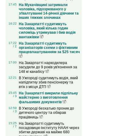
17:45
На Мукачівщині затримали
чоловіка, підозрюваного у
зґвалтуванні 14-річної дівчини та
інших тяжких злочинах
16:22
На Закарпатті судитимуть
чоловіка, який кілька годин
силоміць утримував і бив водія
вантажівки
17:22
На Закарпатті судитимуть
/ 2
організаторів схеми з фіктивним
працевлаштуванням за $25 тисяч
17:00
На Закарпатті наркодилера
засудили до 9 років ув'язнення за
148 кг канабісу
12:21
В Ужгороді судитимуть водія, який
напідпитку збив пенсіонерку та
втік з місця ДТП
15:45
На Закарпатті викрили підпільну
/ 3
майстерню з виготовлення
фальшивих документів
12:59
В Ужгороді безхатько проник до
/ 3
дитячого центру та обікрав
працівниць
15:25
На Закарпатті судитимуть
/ 7
посадовицю інституту НААН через
збитки державі на майже 680