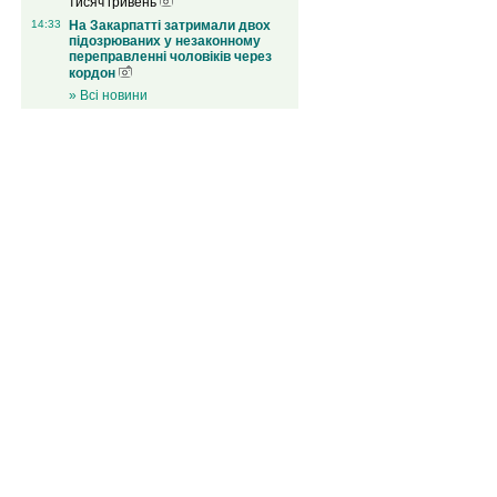
тисяч гривень
14:33
На Закарпатті затримали двох
підозрюваних у незаконному
переправленні чоловіків через
кордон
» Всі новини