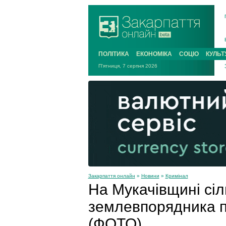
ПОЛІТИКА
ЕКОНОМІКА
СОЦІО
КУЛЬТ
П'ятниця, 7 серпня 2026
Закарпаття онлайн
»
Новини
»
Кримінал
На Мукачівщині сіл
землевпорядника п
(ФОТО)