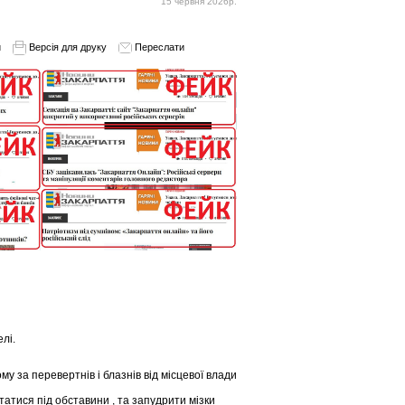
15 червня 2026р.
и
Версія для друку
Переслати
лі.
 за перевертнів і блазнів від місцевої влади
ртатися під обставини , та запудрити мізки