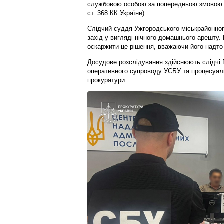
службовою особою за попередньою змовою гр
ст. 368 КК України).
Слідчий суддя Ужгородського міськрайонног
захід у вигляді нічного домашнього арешту.
оскаржити це рішення, вважаючи його надто
Досудове розслідування здійснюють слідчі Г
оперативного супроводу УСБУ та процесуаль
прокуратури.