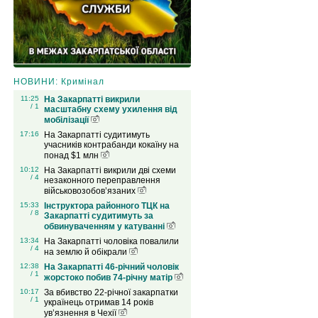
НОВИНИ: Кримінал
11:25
На Закарпатті викрили
/ 1
масштабну схему ухилення від
мобілізації
17:16
На Закарпатті судитимуть
учасників контрабанди кокаїну на
понад $1 млн
10:12
На Закарпатті викрили дві схеми
/ 4
незаконного переправлення
військовозобов’язаних
15:33
Інструктора районного ТЦК на
/ 8
Закарпатті судитимуть за
обвинуваченням у катуванні
13:34
На Закарпатті чоловіка повалили
/ 4
на землю й обікрали
12:38
На Закарпатті 46-річний чоловік
/ 1
жорстоко побив 74-річну матір
10:17
За вбивство 22-річної закарпатки
/ 1
українець отримав 14 років
ув’язнення в Чехії