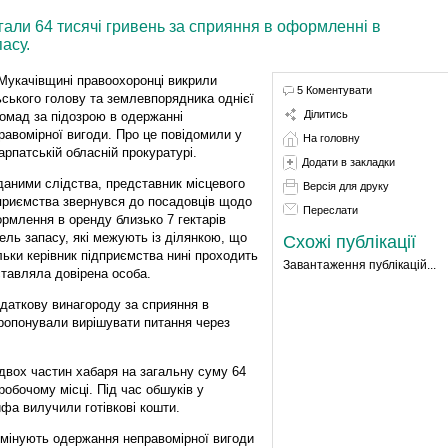
гали 64 тисячі гривень за сприяння в оформленні в
асу.
Мукачівщині правоохоронці викрили
5 Коментувати
ьського голову та землевпорядника однієї
Ділитись
ромад за підозрою в одержанні
равомірної вигоди. Про це повідомили у
На головну
арпатській обласній прокуратурі.
Додати в закладки
даними слідства, представник місцевого
Версія для друку
приємства звернувся до посадовців щодо
Переслати
рмлення в оренду близько 7 гектарів
ель запасу, які межують із ділянкою, що
Схожі публікації
льки керівник підприємства нині проходить
Завантаження публікацій...
ставляла довірена особа.
даткову винагороду за сприяння в
пропонували вирішувати питання через
вох частин хабаря на загальну суму 64
обочому місці. Під час обшуків у
йфа вилучили готівкові кошти.
имінують одержання неправомірної вигоди