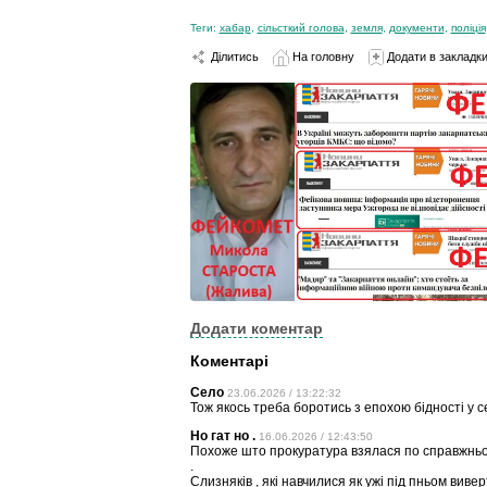
Теги:
хабар
,
сільсткий голова
,
земля
,
документи
,
поліція
Ділитись
На головну
Додати в закладк
Додати коментар
Коментарі
Село
23.06.2026 / 13:22:32
Тож якось треба боротись з епохою бідності у се
Но гат но .
16.06.2026 / 12:43:50
Похоже што прокуратура взялася по справжньому
.
Слизняків , які навчилися як ужі під пньом виве