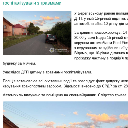
госпіталізували з травмами.
У Берегівському районі поліці
ДТП, у якій 15-річний підліток
автомобіля збив 10-річну дівчи
За даними правоохоронців, 14
20:00 у селі Бадів 15-річний м
керуючи автомобілем Ford Fies
з керуванням та здійснив наїз
Відомо, що 10-річна дівчинка в
проїжджу частину з подвір’я п
будинку за м’ячем.
Унаслідок ДТП дитину з травмами госпіталізували.
Поліція встановлює всі обставини події та розслідує факт допуску неп
керування транспортним засобом. Відомості внесено до ЄРДР за ст. 28
Автомобіль вилучено та поміщено на спецмайданчик. Слідство триває.