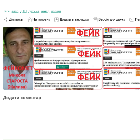
Теги:
авто
,
ДТП
,
дитина
,
наїзд
,
поліція
Ділитись
На головну
Додати в закладки
Версія для друку
Пе
Додати коментар