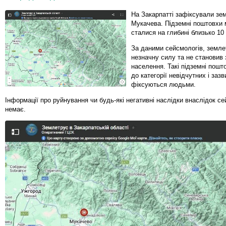
На Закарпатті зафіксували зе
Мукачева. Підземні поштовхи 
сталися на глибині близько 10 
За даними сейсмологів, земле
незначну силу та не становив 
населення. Такі підземні пош
до категорії невідчутних і заз
фіксуються людьми.
Інформації про руйнування чи будь-які негативні наслідки внаслідок сей
немає.