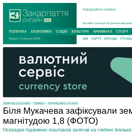
В Ужгороді 5 серпня попрощаються
ПОВІДОМИТИ НОВИНУ
Підтвердили загибель захисника і
На війні з рф поліг військовий з 
На війні загинув 26-річний військо
ПОЛІТИКА
ЕКОНОМІКА
СОЦІО
КУЛЬТУРА
КРИМІНАЛ
СПОРТ
Неділя, 9 серпня 2026
ЗМІ
ПАРТІЇ
БРЕНДИ
ГРОМАД
Закарпаття онлайн
»
Новини
»
Надзвичайні ситуації
Біля Мукачева зафіксували зе
магнітудою 1,8 (ФОТО)
Осередок підземних поштовхів залягав на глибині близько 