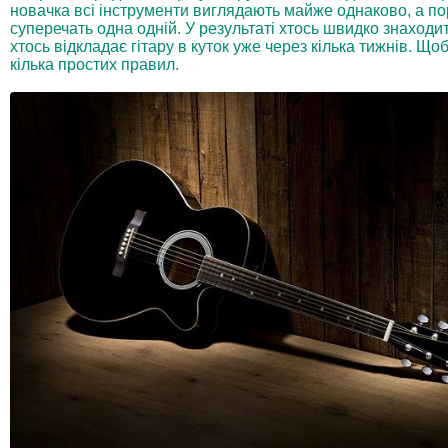
новачка всі інструменти виглядають майже однаково, а п
суперечать одна одній. У результаті хтось швидко знаходить
хтось відкладає гітару в куток уже через кілька тижнів. Що
кілька простих правил.