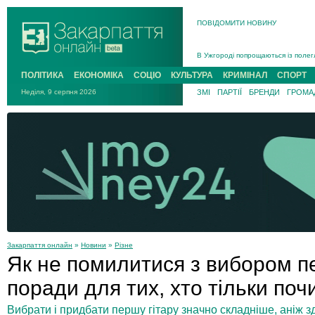
На війні загинув 26-річний військо
ПОВІДОМИТИ НОВИНУ
Інструктора районного ТЦК на Зак
В Ужгороді попрощаються із полег
В Ужгороді 5 серпня попрощаються
Підтвердили загибель захисника і
ПОЛІТИКА
ЕКОНОМІКА
СОЦІО
КУЛЬТУРА
КРИМІНАЛ
СПОРТ
На війні з рф поліг військовий з 
Неділя, 9 серпня 2026
ЗМІ
ПАРТІЇ
БРЕНДИ
ГРОМАД
На війні загинув 26-річний військо
Закарпаття онлайн
»
Новини
»
Різне
Як не помилитися з вибором пе
поради для тих, хто тільки поч
Вибрати і придбати першу гітару значно складніше, аніж 