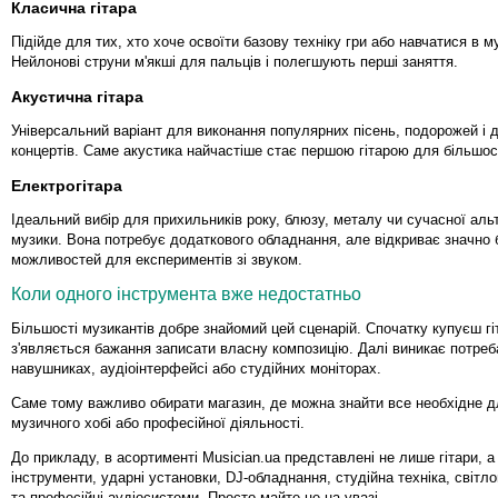
Класична гітара
Підійде для тих, хто хоче освоїти базову техніку гри або навчатися в м
Нейлонові струни м'якші для пальців і полегшують перші заняття.
Акустична гітара
Універсальний варіант для виконання популярних пісень, подорожей і 
концертів. Саме акустика найчастіше стає першою гітарою для більшост
Електрогітара
Ідеальний вибір для прихильників року, блюзу, металу чи сучасної аль
музики. Вона потребує додаткового обладнання, але відкриває значно 
можливостей для експериментів зі звуком.
Коли одного інструмента вже недостатньо
Більшості музикантів добре знайомий цей сценарій. Спочатку купуєш гі
з'являється бажання записати власну композицію. Далі виникає потреб
навушниках, аудіоінтерфейсі або студійних моніторах.
Саме тому важливо обирати магазин, де можна знайти все необхідне д
музичного хобі або професійної діяльності.
До прикладу, в асортименті Musician.ua представлені не лише гітари, а
інструменти, ударні установки, DJ-обладнання, студійна техніка, світл
та професійні аудіосистеми. Просто майте це на увазі.