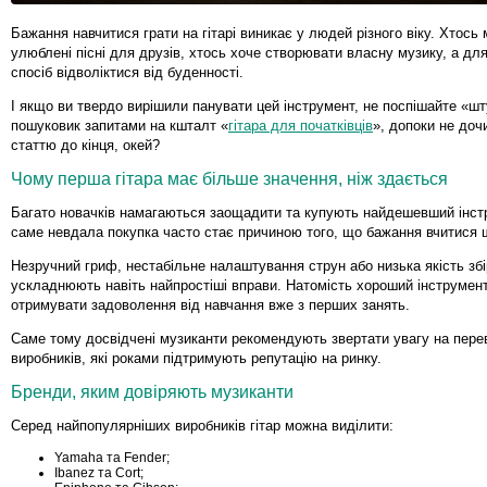
Бажання навчитися грати на гітарі виникає у людей різного віку. Хтось
улюблені пісні для друзів, хтось хоче створювати власну музику, а для
спосіб відволіктися від буденності.
І якщо ви твердо вирішили панувати цей інструмент, не поспішайте «ш
пошуковик запитами на кшталт «
гітара для початківців
», допоки не доч
статтю до кінця, окей?
Чому перша гітара має більше значення, ніж здається
Багато новачків намагаються заощадити та купують найдешевший інст
саме невдала покупка часто стає причиною того, що бажання вчитися 
Незручний гриф, нестабільне налаштування струн або низька якість збі
ускладнюють навіть найпростіші вправи. Натомість хороший інструмен
отримувати задоволення від навчання вже з перших занять.
Саме тому досвідчені музиканти рекомендують звертати увагу на пере
виробників, які роками підтримують репутацію на ринку.
Бренди, яким довіряють музиканти
Серед найпопулярніших виробників гітар можна виділити:
Yamaha та Fender;
Ibanez та Cort;