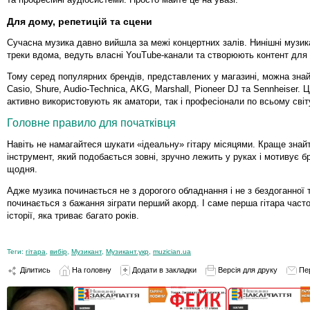
Для дому, репетицій та сцени
Сучасна музика давно вийшла за межі концертних залів. Нинішні музи
треки вдома, ведуть власні YouTube-канали та створюють контент для
Тому серед популярних брендів, представлених у магазині, можна знай
Casio, Shure, Audio-Technica, AKG, Marshall, Pioneer DJ та Sennheiser.
активно використовують як аматори, так і професіонали по всьому світ
Головне правило для початківця
Навіть не намагайтеся шукати «ідеальну» гітару місяцями. Краще знайт
інструмент, який подобається зовні, зручно лежить у руках і мотивує б
щодня.
Адже музика починається не з дорогого обладнання і не з бездоганної 
починається з бажання зіграти перший акорд. І саме перша гітара част
історії, яка триває багато років.
Теги:
гітара
,
вибір
,
Музикант
,
Музикант.укр
,
muzician.ua
Ділитись
На головну
Додати в закладки
Версія для друку
Пе