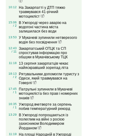
10:12
На Закарпатті у ДТП тяжко
травмувався 41-річний
мотоцикліст
15:06
В Ужгороді через аварію на
/ 2
водогоні частина міста
залишилася без води
13:53
У Мукачеві зупинили нетверезого
водія без посвідчення
12:43
Закарпатський ОТЦК та СП
/ 11
спростував інформацію про
обшуки в Мукачівському ТЦК
11:18
13 серпня закарпатців чекає
найяскравіший зорепад літа
18:13
Рятувальники допомогли туристу з
/ 2
Одеси, який травмувався на
Говерлі
17:45
Патрульні зупинили в Мукачеві
/ 1
мотоцикліста без прав і номерних
знаків
16:35
Ужгород вчетверте за серпень
/ 1
побив температурний рекорд
13:29
В Ужгороді попрощаються із
полеглим на війні з росією
захисником Володимиром
Йорданом
11:19
На площі Народній в Ужгороді