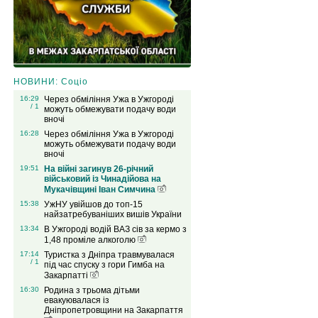
НОВИНИ: Соціо
16:29
Через обміління Ужа в Ужгороді
/ 1
можуть обмежувати подачу води
вночі
16:28
Через обміління Ужа в Ужгороді
можуть обмежувати подачу води
вночі
19:51
На війні загинув 26-річний
військовий із Чинадійова на
Мукачівщині Іван Симчина
15:38
УжНУ увійшов до топ-15
найзатребуваніших вишів України
13:34
В Ужгороді водій ВАЗ сів за кермо з
1,48 проміле алкоголю
17:14
Туристка з Дніпра травмувалася
/ 1
під час спуску з гори Гимба на
Закарпатті
16:30
Родина з трьома дітьми
евакуювалася із
Дніпропетровщини на Закарпаття