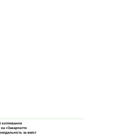
зі копіювання
 на «Закарпаття
овідальність за вміст