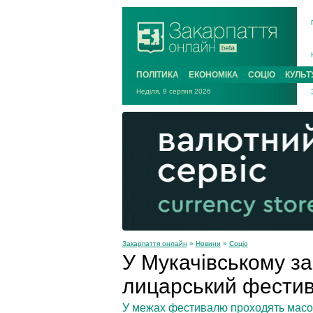
ПОЛІТИКА
ЕКОНОМІКА
СОЦІО
КУЛЬТ
Неділя, 9 серпня 2026
Закарпаття онлайн
»
Новини
»
Соціо
У Мукачівському з
лицарський фести
У межах фестивалю проходять масов