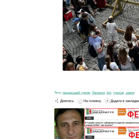
Теги:
лицарський турнір
,
Паланок
,
бої
,
туризм
,
замок
Ділитись
На головну
Додати в закладк