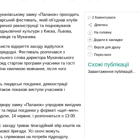
укачівському замку «Паланок» проходить
2 Коментувати
арський фестиваль, який об’єднав клуби
Ділитись
оричної реконструкції та поціновувачів
едньовічної культури з Києва, Львова,
На головну
нівців та Мукачева.
Додати в закладки
чисте відкриття заходу відбулося
Версія для друку
ередодні. Фестиваль розпочався з
Переслати
ального слова директора Мукачівського
ед стартом програми учасники та гості
Схожі публікації
їни хвилиною мовчання, після чого
Завантаження публікацій...
ь лицарські поєдинки, демонстрації
також показові виступи учасників і
 двору замку «Паланок» упродовж вихідних
ї та перші поєдинки у форматі «щит–меч».
ілю, 14 червня, і розпочнеться о 13:00.
с заходу триває благодійний збір коштів на
мової бригади. Усі охочі можуть
ь спрямовані на потреби підрозділу.