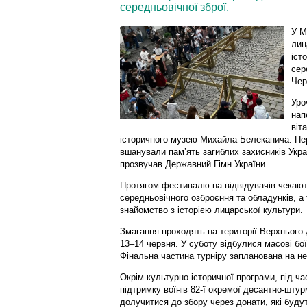
середньовічної зброї.
У М
лиц
іст
сер
Чер
Уро
нап
віт
історичного музею Михайла Белеканича. Пер
вшанували пам’ять загиблих захисників Укра
прозвучав Державний Гімн України.
Протягом фестивалю на відвідувачів чекают
середньовічного озброєння та обладунків, а 
знайомство з історією лицарської культури.
Змагання проходять на території Верхнього
13–14 червня. У суботу відбулися масові бо
Фінальна частина турніру запланована на нед
Окрім культурно-історичної програми, під ча
підтримку воїнів 82-ї окремої десантно-штур
долучитися до збору через донати, які будут