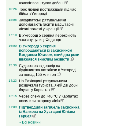
чоловік влаштував дебош
10:26
Троє людей постраждали під час
бійки в Ужгороді
18:05
Закарпатські рятувальники
допомагають гасити масштабні
лісові пожежі у Франції
17:10
В Ужгороді 5 серпня перекриють
частину вулиці Фединця
16:00
В Ужгороді 5 серпня
попрощаються із захисником
Богданом Югасом, який два роки
вважався зниклим безвісти
15:30
Суд розірвав договір на
будівництво автобази в Ужгороді
за понад 155 млн грн
14:23
На Рахівщині рятувальники
розшукали туриста, який дві доби
блукав у Карпатах
12:15
Через спеку до +40 °C у Карпатах
посилили охорону лісів
11:09
Підтвердили загибель захисника
із Нанкова на Хустщині Юліана
Гербея
» Всі новини