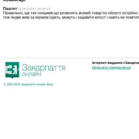
Паштет
11.06.2026 / 16:39:15
Правильно, ще тих гонщиків що розвозять всякий товар по області потрібно 
теж ледве живі за кермом їздять, можуть і задавити когост і навіть не помітит
Інтернет-видання «Закарпа
Надіслати повідомлення
© 2003-2026 Закарпаття онлайн Beta