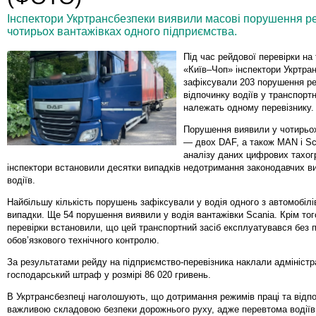
Інспектори Укртрансбезпеки виявили масові порушення реж
чотирьох вантажівках одного підприємства.
Під час рейдової перевірки на 
«Київ–Чоп» інспектори Укртра
зафіксували 203 порушення ре
відпочинку водіїв у транспорт
належать одному перевізнику.
Порушення виявили у чотирьо
— двох DAF, а також MAN і Sc
аналізу даних цифрових тахог
інспектори встановили десятки випадків недотримання законодавчих в
водіїв.
Найбільшу кількість порушень зафіксували у водія одного з автомобіл
випадки. Ще 54 порушення виявили у водія вантажівки Scania. Крім того
перевірки встановили, що цей транспортний засіб експлуатувався без
обов’язкового технічного контролю.
За результатами рейду на підприємство-перевізника наклали адміністр
господарський штраф у розмірі 86 020 гривень.
В Укртрансбезпеці наголошують, що дотримання режимів праці та відп
важливою складовою безпеки дорожнього руху, адже перевтома водіїв