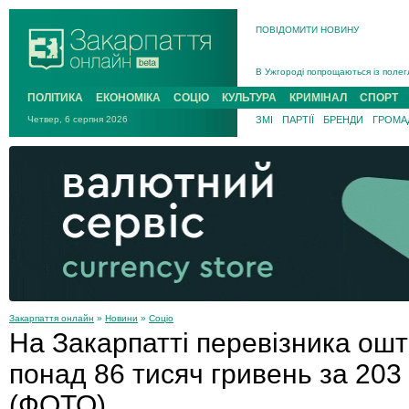
ПОВІДОМИТИ НОВИНУ
Інструктора районного ТЦК на Зак
В Ужгороді попрощаються із полег
В Ужгороді 5 серпня попрощаються
ПОЛІТИКА
ЕКОНОМІКА
СОЦІО
КУЛЬТУРА
КРИМІНАЛ
СПОРТ
Підтвердили загибель захисника і
Четвер, 6 серпня 2026
ЗМІ
ПАРТІЇ
БРЕНДИ
ГРОМАД
На війні з рф поліг військовий з 
На Хустщині внаслідок ДТП за уча
Інструктора районного ТЦК на Зак
Закарпаття онлайн
»
Новини
»
Соціо
На Закарпатті перевізника ош
понад 86 тисяч гривень за 20
(ФОТО)