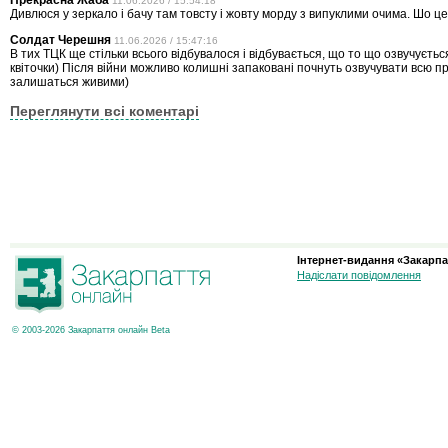
Прекрасна Жаба
11.06.2026 / 15:54:18
Дивлюся у зеркало і бачу там товсту і жовту морду з випуклими очима. Шо ц
Солдат Черешня
11.06.2026 / 15:47:16
В тих ТЦК ще стільки всього відбувалося і відбувається, що то що озвучуєть
квіточки) Після війни можливо колишні запаковані почнуть озвучувати всю п
залишаться живими)
Переглянути всі коментарі
Інтернет-видання «Закарпа
Надіслати повідомлення
© 2003-2026 Закарпаття онлайн Beta