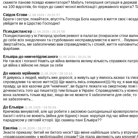
скажете панове псевдо коментатори? Мабуть теперішня ситуація в державі
на 100 відсотків, бо поруч до самої чесної мобілізації і державного корита? Т
Свідок Єгови
11.06.2026 / 20:51:57
Брати і сестри, покайтеся, впустіть Господа Бога нашого в життя своє і возд
увійдете ви в Царство Господнє!
Психдиспансер
11.06.2026 / 20:25:58
Психдиспансер у м.Ужгород зробив ремонт в палатах (покрасили стіни вапн
до себе всіх знедолених та стурбованих несправедливістю в житті... Лікува
Звертайтесь, ми забезпечимо вам справедливість і спокій, життя наповнить
фарбами.
Ельвіра-до нижчепідписаного
11.06.2026 / 20:21:38
Не так все і погано! Навіть ця війна виявила велику кількість справжніх патрі
ця війна є війною не лише за себе
До нижніх мрійників
11.06.2026 / 20:13:16
Я дивуюсь з людей, мабуть вже дорослі, а живуть ще у якихось казках та ілю
спроведливе та чесне життя)))) Ще мають якісь очікування)))) Ну ну, я вам ві
правду, це все казочки для "немічних", ви будете лежати на смертному ложі і 
дочекаєтесь того що пишете))) тим більше в Україні. Справедливість у кожног
вона залежить тільки від вас, якщо ви не можете її забезпечити для себе, то н
не забезпечить...
До Ельвіри
11.06.2026 / 19:50:04
Крючкова винуватий, але що робити з аксіомою сьогоднішньої кровопролитної
багаті і еліта не воюють (війна для бідних) і інше: корупція під час війни вир
парадоксом у світовій історії. Що скажеш пані Ельвіра??
Евеліна
11.06.2026 / 19:27:23
Знаєте приказку: битий не битого несе? Що мене найбільше злить у втручан
«правозахисників» у мобілізаційні справи? Це підла двуликість цих клоунів!