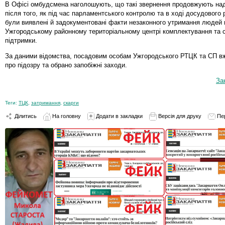
В Офісі омбудсмена наголошують, що такі звернення продовжують над
після того, як під час парламентського контролю та в ході досудового
були виявлені й задокументовані факти незаконного утримання людей 
Ужгородському районному територіальному центрі комплектування та с
підтримки.
За даними відомства, посадовим особам Ужгородського РТЦК та СП в
про підозру та обрано запобіжні заходи.
За
Теги:
ТЦК
,
затримання
,
скарги
Ділитись
На головну
Додати в закладки
Версія для друку
Пе