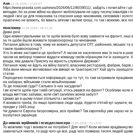
Аня
12.06.2026 / 17:43:07
https://www.pravda.com.ua/news/2026/06/12/8039011/, зайдіть і почитайте і ц
випадки, бо за роки війни на фронт мобілізували не одну тисячу інвалідів і п
людей і все це для показника та спасіння шкур чиновників, силовиків і золотої
практично не воюють, бо мають зв'язки і великі гроші, то так і воюємо, все логі
пенсіонер
12.06.2026 / 09:22:26
Дивні речі.
Одні коментувальники за те щоби воїнів було кому замінити на фронті, інші 
за те щоби йшли воювати правоохоронці та чиновники.
Питання дійсно в тому, чому не воюють депутати ОТГ, районних, міських та 
також правоохоронці ?
Хто їх може заставити це зробити? А часом не населення має їх гнати в шию
часом не виборці повинні віддати команду своїм обранцям іти їх захищати. 
влада, яка давала Присягу на вірність служіння Державі?
Питання чому не йдуть на війну багатії, власники ресторанів, фабрик, барів, 
Хіба вони менше мотивовані ніж вівчарі чи трактористи? Хай ідуть захищати
статки.
Періодично появляється інформація, що то тут, то там затримали працівни
на хабарах, військоми стали мільйонерами.
То де показові суди? Скількох із них засудили?
І ви хочете щоби при такій ситуації, хтось рвався на фронт? Особливо коли
влада миттєво забуває, коли сім'ї загиблих воїнів забуті?
Цікаво де в цьому плані спільнота і активісти?
А воювати треба, бо якщо приповзе сюди орда, будете п'ятий кут шукати, як
предки у 1945 році.
Чи думаєте Європа безрозмірна, всіх прийме? Так європейці уже зараз не з
позбутися українців.
До нижніх мрійників і психдеспансера
11.06.2026 / 21:13:52
То можливо тоді і воювати не потрібно? Для чого? Коли велике крадівництво 
закінчаться ніколи, то раді чого це все, раді чого помирає тисячі людей щом