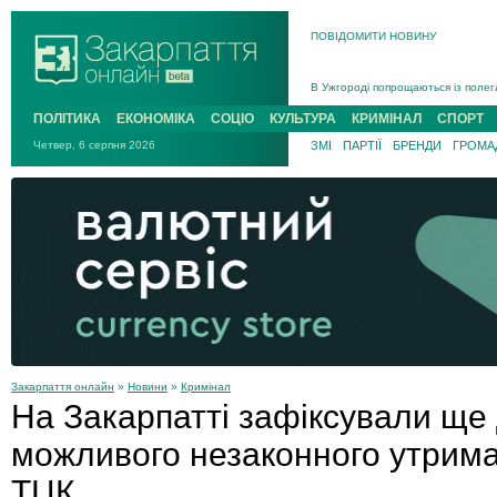
ПОВІДОМИТИ НОВИНУ
Інструктора районного ТЦК на Зак
В Ужгороді попрощаються із полег
В Ужгороді 5 серпня попрощаються
ПОЛІТИКА
ЕКОНОМІКА
СОЦІО
КУЛЬТУРА
КРИМІНАЛ
СПОРТ
Підтвердили загибель захисника і
Четвер, 6 серпня 2026
ЗМІ
ПАРТІЇ
БРЕНДИ
ГРОМАД
На війні з рф поліг військовий з 
На Хустщині внаслідок ДТП за уча
Інструктора районного ТЦК на Зак
Закарпаття онлайн
»
Новини
»
Кримінал
На Закарпатті зафіксували ще
можливого незаконного утрима
ТЦК