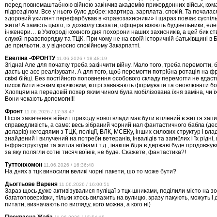
перед повномаштабною війною закінчив академію прикордонних військ, ком
підрозділом. Все у нього було добре: квартира, зарплата, спокій. Та почалася
здоровий ухилянт перефарбував в «правозахисники» і щараз повчає суспіль
жити! А замість цього, із дозволу сказати, офіцера воюють будівельники, еле
інженери… в Ужгороді кожного дня похорони наших захисників, а цей бик с
службі правопорядку та ТЦК. При чому не на своїй історичній батьківщині в Б
де прильоти, а у відносно спокійному Закарпатті.
Евеліна -ФРОНТУ
11.06.2026 / 18:48:19
Згідна! Але для початку треба закінчити війну. Мало того, треба перемогти, 
дасть це асе реалізувати. А для того, щоб перемогти потрібна ротація на фр
свіжі бійці. Без постійного поповнення особового складу перемогти не вдас
писок бити всяким крючковим, котрі заважають формувати та оновлювати бой
Хлопцям на передовій похер яким чином була мобілізована їхня заміна, чи ї
Вони чекають допомоги!!!
Фронт
11.06.2026 / 17:58:47
Після закінчення війни і приходу нової влади має бути втілений в життя запи
справедливість, а саме: весь зібраний чорний нал фантастичного бабла (дес
доларів) негодяями з ТЦК, поліції, ВЛК, МСЕКу, інших силових структур і вла
знайдений і вилучений на потреби ветеранів, інвалідів та загиблих і їх рідні
інфраструктури та житла воїнам і т.д., інакше біда в державі буде продовжув
за яку полягли сотні тисяч воїнів, не буде. Скажете, фантастика?!
Туттонхомон
11.06.2026 / 16:36:48
На днях з тцк виносили великі чорні пакети, шо то може бути?
Дьогтьове Вареня
11.06.2026 / 16:00:51
Зараз щось дуже активізувалися пуліцаї з тцк-шниками, поділили місто на з
багатоповерхівки, тільки хтось вилазить на вулицю, зразу пакують, можуть і
питати, визначають по вигляду, кого можна, а кого ні)