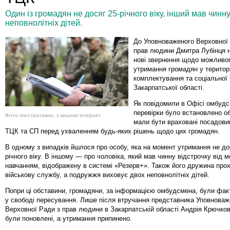
Один із громадян не досяг 25-річного віку, інший мав чинну 
неповнолітніх дітей.
До Уповноваженого Верховної 
прав людини Дмитра Лубінця 
нові звернення щодо можливог
утримання громадян у територ
комплектування та соціальної
Закарпатської області.
Як повідомили в Офісі омбудс
перевірки було встановлено об
Фото ілюстративне, з мережі інтернет
мали бути враховані посадов
ТЦК та СП перед ухваленням будь-яких рішень щодо цих громадян.
В одному з випадків йшлося про особу, яка на момент утримання не до
річного віку. В іншому — про чоловіка, який мав чинну відстрочку від мо
навчанням, відображену в системі «Резерв+». Також його дружина про
військову службу, а подружжя виховує двох неповнолітніх дітей.
Попри ці обставини, громадяни, за інформацією омбудсмена, були фак
у свободі пересування. Лише після втручання представника Уповноваж
Верховної Ради з прав людини в Закарпатській області Андрія Крючков
були поновлені, а утримання припинено.