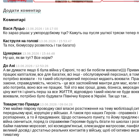
Додати коментар
Коментарі
Вася Луцьо
13.06.2026 / 16:17:00
Ко зараз рішає у ужгородсбкому тцк? Кажуть ош пусля ушткої тряски тепер п
Каструля на голові
13.06.2026 / 15:53:47
Та пох, біомусору розвелось і так багато)
Цукерман
13.06.2026 / 15:44:48
Ну шо, як ви тут? Все норм?
До Ані
13.06.2026 / 12:53:26
А ви думаєте якщо б була війна у Європі, то всі би побігли воювати)))) Приви
працює капіталізм, все для багатих, всі інші - обслуговуючий персонал, в том
потрібно воювати - то такий обслуговуючий персонал кидають воювати. Пра
закони, справедливість, чесність - це все заспокійливі мантри для мас, коли
або потреба, воно все не працює. Той хто має гроші, дома, бізнеса, мерседеси 
ціну життя і цінить перш за все ЖИТТЯ, відповідно такий ніколи не буде вою
воювали, потрібно було будувати Північну Корею в Україні. Так що так...
Товариство Правди
13.06.2026 / 09:04:28
Уже майже півроку проводжу свої власні розстеження на тему мобілізації,си
передньому краї, корупцію у військах. А також про наших Героів - справжніх 
розпіарених, а то й придуманих. Щодо останнього пункту, то йому приділяю в
війна скінчиться, поряд із справжніми Героями будуть бігати по школах і роз
байки павлики морозовт, зої космодемʼянські, олександри матросови, панфіл
великий досвід і достатньо реальних контактів у війську, щоб обʼєктивно вис
тиматику