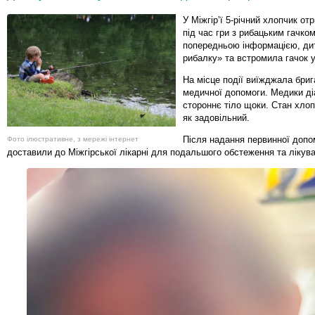
У Міжгір’ї 5-річний хлопчик о
під час гри з рибацьким гачком
попередньою інформацією, ди
рибалку» та встромила гачок 
На місце події виїжджала бриг
медичної допомоги. Медики ді
стороннє тіло щоки. Стан хло
як задовільний.
Після надання первинної допо
Фото ілюстративне, з мережі інтернет
доставили до Міжгірської лікарні для подальшого обстеження та лікув