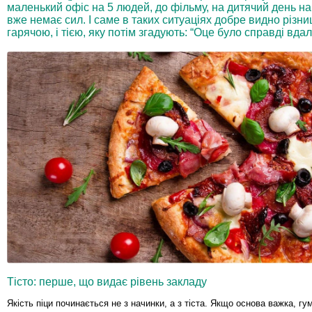
маленький офіс на 5 людей, до фільму, на дитячий день на
вже немає сил. І саме в таких ситуаціях добре видно різни
гарячою, і тією, яку потім згадують: “Оце було справді вдал
Тісто: перше, що видає рівень закладу
Якість піци починається не з начинки, а з тіста. Якщо основа важка, гу