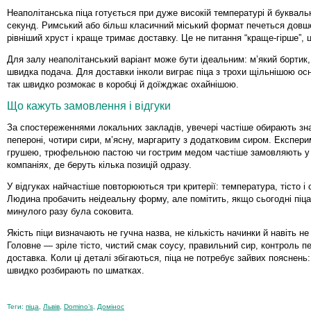
Неаполітанська піца готується при дуже високій температурі й букваль
секунд. Римський або більш класичний міський формат печеться довше
рівніший хруст і краще тримає доставку. Це не питання “краще-гірше”, ц
Для залу неаполітанський варіант може бути ідеальним: м’який бортик
швидка подача. Для доставки інколи виграє піца з трохи щільнішою ос
так швидко розмокає в коробці й доїжджає охайнішою.
Що кажуть замовлення і відгуки
За спостереженнями локальних закладів, увечері частіше обирають зн
пепероні, чотири сири, м’ясну, маргариту з додатковим сиром. Експери
грушею, трюфельною пастою чи гострим медом частіше замовляють у в
компаніях, де беруть кілька позицій одразу.
У відгуках найчастіше повторюються три критерії: температура, тісто і 
Людина пробачить неідеальну форму, але помітить, якщо сьогодні піца
минулого разу була соковита.
Якість піци визначають не гучна назва, не кількість начинки й навіть не
Головне — зріле тісто, чистий смак соусу, правильний сир, контроль пе
доставка. Коли ці деталі збігаються, піца не потребує зайвих пояснень:
швидко розбирають по шматках.
Теги:
піца
,
Львів
,
Domino’s
,
Домінос