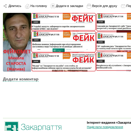
Ділитись
На головну
Додати в закладки
Версія для друку
Пе
Додати коментар
Інтернет-видання «Закарпа
Надіслати повідомлення