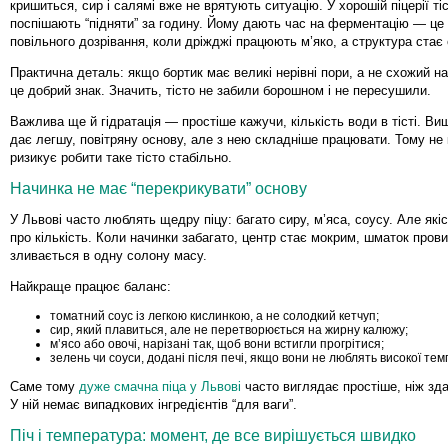
кришиться, сир і салямі вже не врятують ситуацію. У хорошій піцерії ті
поспішають “підняти” за годину. Йому дають час на ферментацію — це
повільного дозрівання, коли дріжджі працюють м’яко, а структура стає
Практична деталь: якщо бортик має великі нерівні пори, а не схожий н
це добрий знак. Значить, тісто не забили борошном і не пересушили.
Важлива ще й гідратація — простіше кажучи, кількість води в тісті. Вищ
дає легшу, повітряну основу, але з нею складніше працювати. Тому не
ризикує робити таке тісто стабільно.
Начинка не має “перекрикувати” основу
У Львові часто люблять щедру піцу: багато сиру, м’яса, соусу. Але як
про кількість. Коли начинки забагато, центр стає мокрим, шматок прови
зливається в одну солону масу.
Найкраще працює баланс:
томатний соус із легкою кислинкою, а не солодкий кетчуп;
сир, який плавиться, але не перетворюється на жирну калюжу;
м’ясо або овочі, нарізані так, щоб вони встигли прогрітися;
зелень чи соуси, додані після печі, якщо вони не люблять високої те
Саме тому
дуже смачна піца у Львові
часто виглядає простіше, ніж зд
У ній немає випадкових інгредієнтів “для ваги”.
Піч і температура: момент, де все вирішується швидко