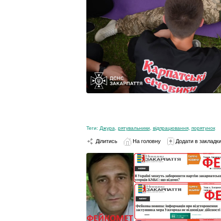
Теги:
Джура
,
рятувальники
,
відпрацювання
,
порятунок
Ділитись
На головну
Додати в закладк