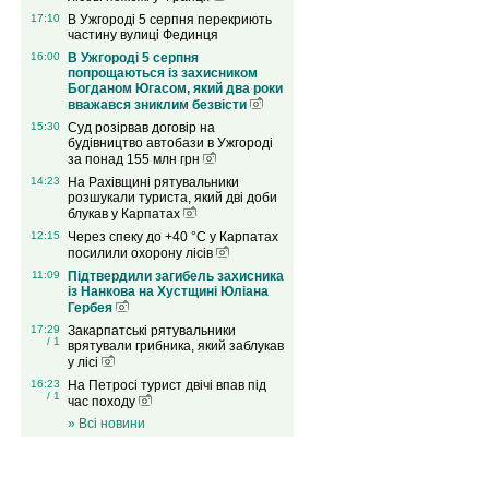
17:10
В Ужгороді 5 серпня перекриють
частину вулиці Фединця
16:00
В Ужгороді 5 серпня
попрощаються із захисником
Богданом Югасом, який два роки
вважався зниклим безвісти
15:30
Суд розірвав договір на
будівництво автобази в Ужгороді
за понад 155 млн грн
14:23
На Рахівщині рятувальники
розшукали туриста, який дві доби
блукав у Карпатах
12:15
Через спеку до +40 °C у Карпатах
посилили охорону лісів
11:09
Підтвердили загибель захисника
із Нанкова на Хустщині Юліана
Гербея
17:29
Закарпатські рятувальники
/ 1
врятували грибника, який заблукав
у лісі
16:23
На Петросі турист двічі впав під
/ 1
час походу
» Всі новини