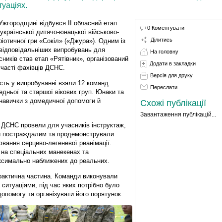
уаціях.
Ужгородщині відбувся ІІ обласний етап
0 Коментувати
української дитячо-юнацької військово-
Ділитись
ріотичної гри «Сокіл» («Джура»). Одним із
відповідальніших випробувань для
На головну
сників став етап «Рятівник», організований
Додати в закладки
участі фахівців ДСНС.
Версія для друку
сть у випробуванні взяли 12 команд
Переслати
едньої та старшої вікових груп. Юнаки та
 навички з домедичної допомоги й
Схожі публікації
Завантаження публікацій...
 ДСНС провели для учасників інструктаж,
и постраждалим та продемонстрували
вання серцево-легеневої реанімації.
на спеціальних манекенах та
аксимально наближених до реальних.
практична частина. Команди виконували
итуаціями, під час яких потрібно було
допомогу та організувати його порятунок.