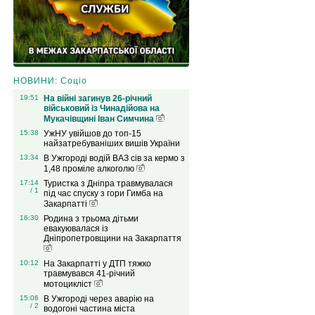
НОВИНИ: Соціо
19:51
На війні загинув 26-річний
військовий із Чинадійова на
Мукачівщині Іван Симчина
15:38
УжНУ увійшов до топ-15
найзатребуваніших вишів України
13:34
В Ужгороді водій ВАЗ сів за кермо з
1,48 проміле алкоголю
17:14
Туристка з Дніпра травмувалася
/ 1
під час спуску з гори Гимба на
Закарпатті
16:30
Родина з трьома дітьми
евакуювалася із
Дніпропетровщини на Закарпаття
10:12
На Закарпатті у ДТП тяжко
травмувався 41-річний
мотоцикліст
15:06
В Ужгороді через аварію на
/ 2
водогоні частина міста