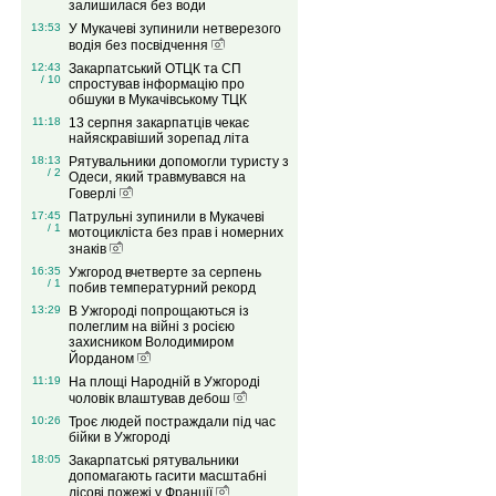
залишилася без води
13:53
У Мукачеві зупинили нетверезого
водія без посвідчення
12:43
Закарпатський ОТЦК та СП
/ 10
спростував інформацію про
обшуки в Мукачівському ТЦК
11:18
13 серпня закарпатців чекає
найяскравіший зорепад літа
18:13
Рятувальники допомогли туристу з
/ 2
Одеси, який травмувався на
Говерлі
17:45
Патрульні зупинили в Мукачеві
/ 1
мотоцикліста без прав і номерних
знаків
16:35
Ужгород вчетверте за серпень
/ 1
побив температурний рекорд
13:29
В Ужгороді попрощаються із
полеглим на війні з росією
захисником Володимиром
Йорданом
11:19
На площі Народній в Ужгороді
чоловік влаштував дебош
10:26
Троє людей постраждали під час
бійки в Ужгороді
18:05
Закарпатські рятувальники
допомагають гасити масштабні
лісові пожежі у Франції