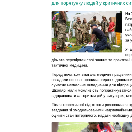
для порятунку людей у критичних сит
На 
Все
пат
най
уча
за 
Уча
сер
дівчата перевіряли свої знання та практичні
тактичної медицини.
Перед початком змагань медичні працівники
нагадали основні правила надання допомог
сучасне навчальне обладнання для відпрацю
Школярі мали можливість попрактикуватися 
відпрацювати алгоритми дій у ситуаціях, м
Після теоретичної підготовки розпочалася 
завдання зі змодельованими надзвичайними с
оцінити стан потерпілого, надати необхідну 