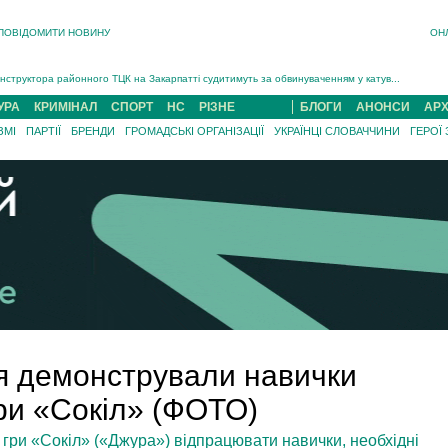
ПОВІДОМИТИ НОВИНУ
ОН
На війні загинув 26-річний військовий із Чинадійова на Мукачівщині Іван Симчин...
Інструктора районного ТЦК на Закарпатті судитимуть за обвинуваченням у катув...
В Ужгороді попрощаються із полеглим на війні з росією захисником Володимиром Йор�...
УРА
КРИМІНАЛ
СПОРТ
НС
РІЗНЕ
БЛОГИ
АНОНСИ
АРХ
В Ужгороді 5 серпня попрощаються із захисником Богданом Югасом, який два роки �...
ЗМІ
ПАРТІЇ
БРЕНДИ
ГРОМАДСЬКІ ОРГАНІЗАЦІЇ
УКРАЇНЦІ СЛОВАЧЧИНИ
ГЕРОЇ
Підтвердили загибель захисника із Нанкова на Хустщині Юліана Гербея (ФОТО)[/gree...
На війні з рф поліг військовий з Виноградова Ігнат Роздяловський (ФОТО)...
На війні загинув 26-річний військовий із Чинадійова на Мукачівщині �...
я демонстрували навички
гри «Сокіл» (ФОТО)
гри «Сокіл» («Джура») відпрацювати навички, необхідні