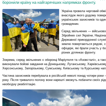
боронили країну на найгарячіших напрямках фронту.
Україна провела черговий обм
внаслідок якого додому повер
українських захисників та оди
громадянин.
Серед звільнених — військов
Збройних сил України, Націонал
Державної прикордонної служб
землю повертаються рядові, с
офіцери, які брали участь у бо
різних ділянках фронту.
Зокрема, серед звільнених є оборонці Маріуполя та «Азовсталі», а також
виконували бойові завдання на Донецькому, Луганському, Харківському
Херсонському, Запорізькому, Сумському, Київському та Курському нап
Частина захисників перебувала в російській неволі понад чотири роки
року. Після тривалого полону вони нарешті зможуть побачити своїх рід
необхідну реабілітацію.