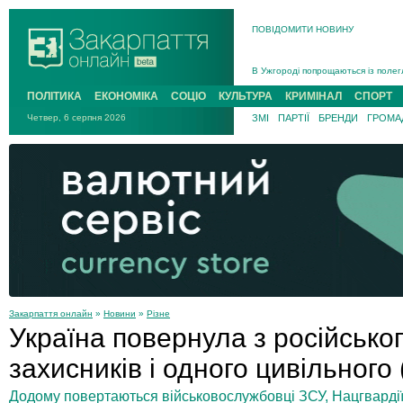
ПОВІДОМИТИ НОВИНУ
Інструктора районного ТЦК на Зак
В Ужгороді попрощаються із полег
В Ужгороді 5 серпня попрощаються
ПОЛІТИКА
ЕКОНОМІКА
СОЦІО
КУЛЬТУРА
КРИМІНАЛ
СПОРТ
Підтвердили загибель захисника і
Четвер, 6 серпня 2026
ЗМІ
ПАРТІЇ
БРЕНДИ
ГРОМАД
На війні з рф поліг військовий з 
На Хустщині внаслідок ДТП за уча
Інструктора районного ТЦК на Зак
Закарпаття онлайн
»
Новини
»
Різне
Україна повернула з російсько
захисників і одного цивільного
Додому повертаються військовослужбовці ЗСУ, Нацгвардії