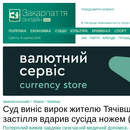
ПОВІДОМИТИ НОВИНУ
Інструктора районного ТЦК на Зак
В Ужгороді попрощаються із полег
В Ужгороді 5 серпня попрощаються
ПОЛІТИКА
ЕКОНОМІКА
СОЦІО
КУЛЬТУРА
КРИМІНАЛ
СПОРТ
Підтвердили загибель захисника і
Субота, 8 серпня 2026
ЗМІ
ПАРТІЇ
БРЕНДИ
ГРОМАД
На війні з рф поліг військовий з 
На Хустщині внаслідок ДТП за уча
Інструктора районного ТЦК на Зак
Закарпаття онлайн
»
Новини
»
Кримінал
Суд виніс вирок жителю Тячівщ
застілля вдарив сусіда ножем
Потерпілий вижив завдяки своєчасній медичній допомозі, 