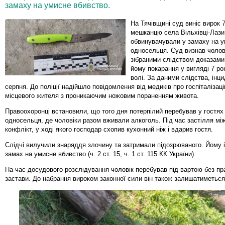
замаху на умисне вбивство.
На Тячівщині суд виніс вирок 
мешканцю села Вільхівці-Лази
обвинувачували у замаху на у
односельця. Суд визнав чолов
зібраними слідством доказами
йому покарання у вигляді 7 ро
волі. За даними слідства, інц
серпня. До поліції надійшло повідомлення від медиків про госпіталізаці
місцевого жителя з проникаючим ножовим пораненням живота.
Правоохоронці встановили, що того дня потерпілий перебував у гостях 
односельця, де чоловіки разом вживали алкоголь. Під час застілля мі
конфлікт, у ході якого господар схопив кухонний ніж і вдарив гостя.
Слідчі вилучили знаряддя злочину та затримали підозрюваного. Йому 
замах на умисне вбивство (ч. 2 ст. 15, ч. 1 ст. 115 КК України).
На час досудового розслідування чоловік перебував під вартою без пр
застави. До набрання вироком законної сили він також залишатиметься