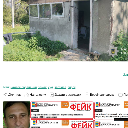
За
Теги:
ножове поранення
,
замах
,
суд
,
застілля
,
вирок
Ділитись
На головну
Додати в закладки
Версія для друку
Пе