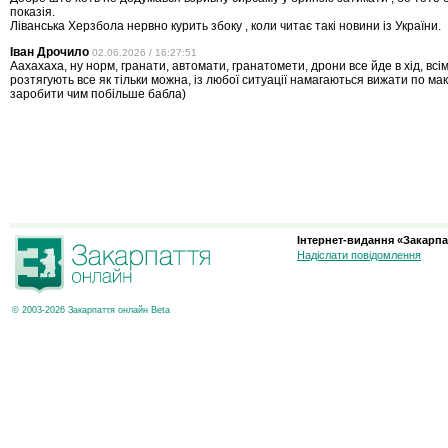
показія.
Ліванська Херзбола нервно курить збоку , коли читає такі новини із України.
Іван Дрочило
02.06.2026 / 16:27:51
Аахахаха, ну норм, гранати, автомати, гранатомети, дрони все йде в хід, всім
розтягують все як тільки можна, із любої ситуації намагаються вижати по ма
заробити чим побільше бабла)
Інтернет-видання «Закарпа
Надіслати повідомлення
© 2003-2026 Закарпаття онлайн Beta