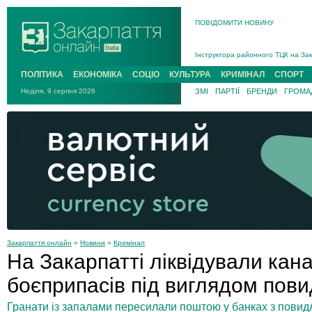
ПОВІДОМИТИ НОВИНУ
На війні загинув 26-річний військо
Інструктора районного ТЦК на Зак
В Ужгороді попрощаються із полег
ПОЛІТИКА
ЕКОНОМІКА
СОЦІО
КУЛЬТУРА
КРИМІНАЛ
СПОРТ
В Ужгороді 5 серпня попрощаються
Неділя, 9 серпня 2026
ЗМІ
ПАРТІЇ
БРЕНДИ
ГРОМАД
Підтвердили загибель захисника і
На війні з рф поліг військовий з 
На війні загинув 26-річний військо
Закарпаття онлайн
»
Новини
»
Кримінал
На Закарпатті ліквідували кана
боєприпасів під виглядом пов
Гранати із запалами пересилали поштою у банках з повидл