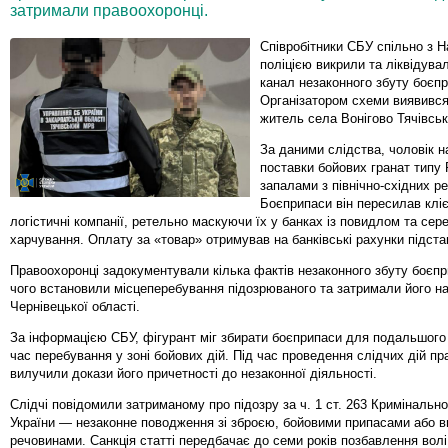
затримали правоохоронці.
Співробітники СБУ спільно з 
поліцією викрили та ліквідува
канал незаконного збуту боєпр
Організатором схеми виявився
житель села Вонігово Тячівськ
За даними слідства, чоловік 
поставки бойових гранат типу 
запалами з північно-східних ре
Боєприпаси він пересилав клі
логістичні компанії, ретельно маскуючи їх у банках із повидлом та сер
харчування. Оплату за «товар» отримував на банківські рахунки підста
Правоохоронці задокументували кілька фактів незаконного збуту боєпри
чого встановили місцеперебування підозрюваного та затримали його на
Чернівецької області.
За інформацією СБУ, фігурант міг збирати боєприпаси для подальшого
час перебування у зоні бойових дій. Під час проведення слідчих дій пр
вилучили докази його причетності до незаконної діяльності.
Слідчі повідомили затриманому про підозру за ч. 1 ст. 263 Кримінальн
України — незаконне поводження зі зброєю, бойовими припасами або 
речовинами. Санкція статті передбачає до семи років позбавлення волі