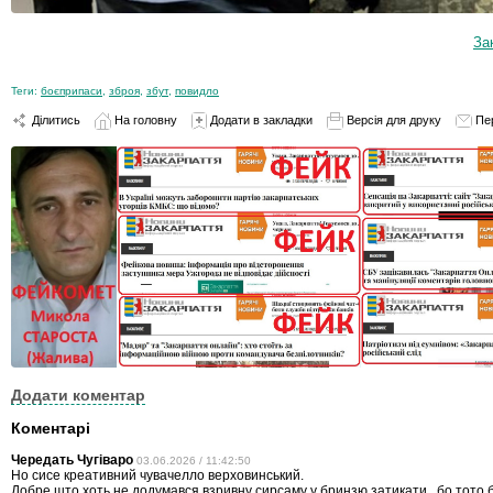
За
Теги:
боєприпаси
,
зброя
,
збут
,
повидло
Ділитись
На головну
Додати в закладки
Версія для друку
Пе
Додати коментар
Коментарі
Чередать Чугіваро
03.06.2026 / 11:42:50
Но сисе креативний чувачелло верховинський.
Добре што хоть не додумався взривну сирсаму у бринзю затикати , бо тото 