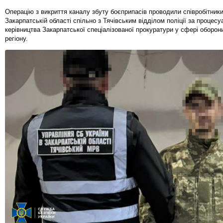
Операцію з викриття каналу збуту боєприпасів проводили співробітник
Закарпатській області спільно з Тячівським відділом поліції за процес
керівництва Закарпатської спеціалізованої прокуратури у сфері оборон
регіону.