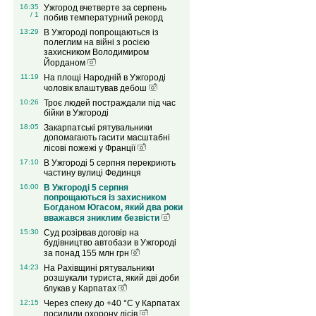
16:35
Ужгород вчетверте за серпень
/ 1
побив температурний рекорд
13:29
В Ужгороді попрощаються із
полеглим на війні з росією
захисником Володимиром
Йорданом
11:19
На площі Народній в Ужгороді
чоловік влаштував дебош
10:26
Троє людей постраждали під час
бійки в Ужгороді
18:05
Закарпатські рятувальники
допомагають гасити масштабні
лісові пожежі у Франції
17:10
В Ужгороді 5 серпня перекриють
частину вулиці Фединця
16:00
В Ужгороді 5 серпня
попрощаються із захисником
Богданом Югасом, який два роки
вважався зниклим безвісти
15:30
Суд розірвав договір на
будівництво автобази в Ужгороді
за понад 155 млн грн
14:23
На Рахівщині рятувальники
розшукали туриста, який дві доби
блукав у Карпатах
12:15
Через спеку до +40 °C у Карпатах
посилили охорону лісів