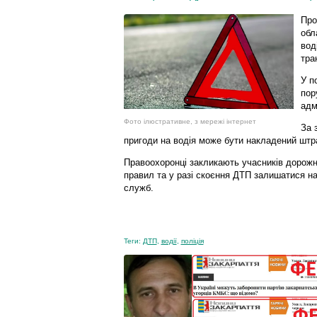
Про
обл
вод
тра
У п
пор
адм
Фото ілюстративне, з мережі інтернет
За 
пригоди на водія може бути накладений штра
Правоохоронці закликають учасників дорож
правил та у разі скоєння ДТП залишатися на 
служб.
Теги:
ДТП
,
водії
,
поліція