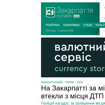
ПОЛІТИКА
ЕКОНОМІКА
СОЦІО
КУЛЬТ
П'ятниця, 7 серпня 2026
Закарпаття онлайн
»
Новини
»
Соціо
На Закарпатті за мі
втекли з місця ДТП
Поліція нагадує: за залишення місця