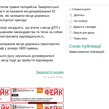
тягом травня поліцейські Закарпатської
0 Коментувати
асті встановили місцеперебування 52
Ділитись
іїв, які залишили місце дорожньо-
нспортної пригоди.
На головну
Додати в закладки
оліції нагадують, що втеча з місця ДТП є
ушенням законодавства та тягне за собою
Версія для друку
іністративну відповідальність.
Переслати
залишення місця дорожньо-транспортної
Схожі публікації
ф у розмірі 3400 гривень.
Завантаження публікацій...
нього руху неухильно дотримуватися
місці події до прибуття відповідних
Закарпаття онлайн
01 червня 2026р.