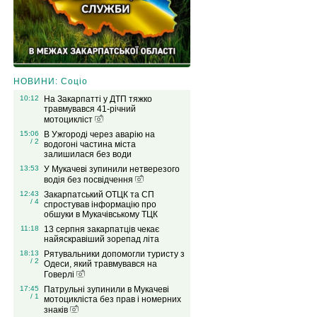
НОВИНИ: Соціо
10:12
На Закарпатті у ДТП тяжко
травмувався 41-річний
мотоцикліст
15:06
В Ужгороді через аварію на
/ 2
водогоні частина міста
залишилася без води
13:53
У Мукачеві зупинили нетверезого
водія без посвідчення
12:43
Закарпатський ОТЦК та СП
/ 4
спростував інформацію про
обшуки в Мукачівському ТЦК
11:18
13 серпня закарпатців чекає
найяскравіший зорепад літа
18:13
Рятувальники допомогли туристу з
/ 2
Одеси, який травмувався на
Говерлі
17:45
Патрульні зупинили в Мукачеві
/ 1
мотоцикліста без прав і номерних
знаків