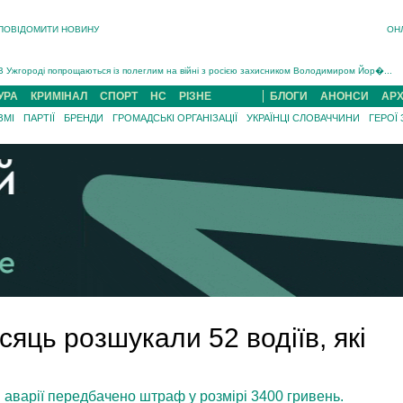
ПОВІДОМИТИ НОВИНУ
ОН
Інструктора районного ТЦК на Закарпатті судитимуть за обвинуваченням у катув...
В Ужгороді попрощаються із полеглим на війні з росією захисником Володимиром Йор�...
В Ужгороді 5 серпня попрощаються із захисником Богданом Югасом, який два роки �...
УРА
КРИМІНАЛ
СПОРТ
НС
РІЗНЕ
БЛОГИ
АНОНСИ
АРХ
Підтвердили загибель захисника із Нанкова на Хустщині Юліана Гербея (ФОТО)[/gree...
ЗМІ
ПАРТІЇ
БРЕНДИ
ГРОМАДСЬКІ ОРГАНІЗАЦІЇ
УКРАЇНЦІ СЛОВАЧЧИНИ
ГЕРОЇ
На війні з рф поліг військовий з Виноградова Ігнат Роздяловський (ФОТО)...
На Хустщині внаслідок ДТП за участі трьох авто постраждали 13 людей (ФОТО)...
Інструктора районного ТЦК на Закарпатті судитимуть за обвинувачен...
сяць розшукали 52 водіїв, які
 аварії передбачено штраф у розмірі 3400 гривень.