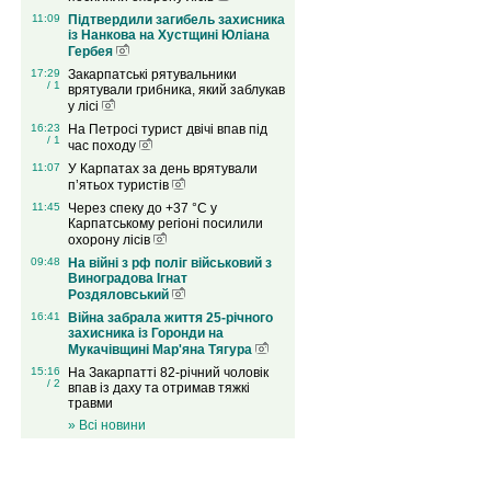
11:09
Підтвердили загибель захисника
із Нанкова на Хустщині Юліана
Гербея
17:29
Закарпатські рятувальники
/ 1
врятували грибника, який заблукав
у лісі
16:23
На Петросі турист двічі впав під
/ 1
час походу
11:07
У Карпатах за день врятували
п’ятьох туристів
11:45
Через спеку до +37 °C у
Карпатському регіоні посилили
охорону лісів
09:48
На війні з рф поліг військовий з
Виноградова Ігнат
Роздяловський
16:41
Війна забрала життя 25-річного
захисника із Горонди на
Мукачівщині Мар'яна Тягура
15:16
На Закарпатті 82-річний чоловік
/ 2
впав із даху та отримав тяжкі
травми
» Всі новини