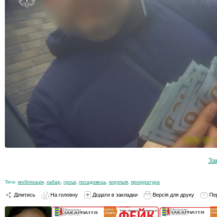
За
Теги:
мобілізація
,
хабар
,
гроші
,
посадовець
,
корупція
,
прокуратура
Ділитись
На головну
Додати в закладки
Версія для друку
Пе