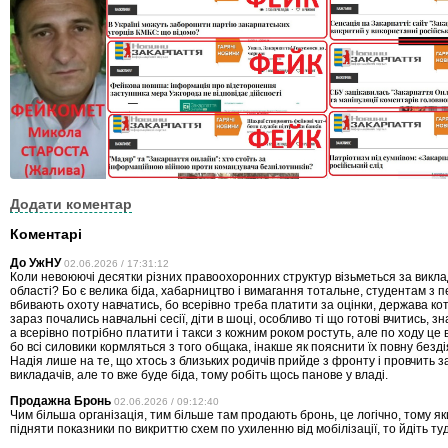
Додати коментар
Коментарі
До УжНУ
02.06.2026 / 17:31:12
Коли невоюючі десятки різних правоохоронних структур візьметься за виклад
області? Бо є велика біда, хабарництво і вимагання тотальне, студентам з 
вбивають охоту навчатись, бо всерівно треба платити за оцінки, держава кот
зараз почались навчальні сесії, діти в шоці, особливо ті що готові вчитись, з
а всерівно потрібно платити і такси з кожним роком ростуть, але по ходу це 
бо всі силовики кормляться з того общака, інакше як пояснити їх повну безд
Надія лише на те, що хтось з близьких родичів прийде з фронту і провчить
викладачів, але то вже буде біда, тому робіть щось панове у владі.
Продажна Бронь
02.06.2026 / 09:12:40
Чим більша організація, тим більше там продають бронь, це логічно, тому я
підняти показники по викриттю схем по ухиленню від мобілізації, то йдіть ту