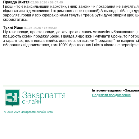
Правда Життя
02.06.2026 / 09:07:40
Гроші - то є найсильніший наркотик, і ніякі закони чи покарання не змусять 
відмовитися від можливості отримання легких грошей) А сьогодні хіба що ду
заробляє, гроші у всіх сферах ріками течуть і треба бути дуже хворим щоб ц
скористатись.
Тухлі Яйця
01.06.2026 / 15:50:39
Ну таке всюди, просто всюди, де хоч трохи є якась можливість бронювання,
працюють схеми продажу броні. Правда якщо вже і купувати бронь, то потрі
з гарантією, що в вона в якийсь день не злетисть чи "продавця" не накриют
оборонних підприємствах, там 100% бронювання і ніхто нічого не перевіряє.
Інтернет-видання «Закарпа
Надіслати повідомлення
© 2003-2026 Закарпаття онлайн Beta