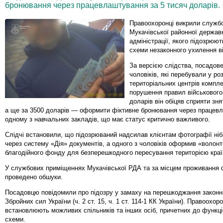
бронювання через працевлаштування за 5 тисяч доларів.
Правоохоронці викрили служб
Мукачівської районної держав
адміністрації, якого підозрюють
схеми незаконного ухилення від
За версією слідства, посадов
чоловіків, які перебували у ро
територіальних центрів компл
порушення правил військового 
доларів він обіцяв сприяти зня
а ще за 3500 доларів — оформити фіктивне бронювання через працев
одному з навчальних закладів, що має статус критично важливого.
Слідчі встановили, що підозрюваний надсилав клієнтам фотографії ні
через систему «Дія» документів, а одного з чоловіків оформив «волон
благодійного фонду для безперешкодного пересування територією краї
У службових приміщеннях Мукачівської РДА та за місцем проживання 
проведено обшуки.
Посадовцю повідомили про підозру у замаху на перешкоджання законні
Збройних сил України (ч. 2 ст. 15, ч. 1 ст. 114-1 КК України). Правоохоро
встановлюють можливих спільників та інших осіб, причетних до функц
схеми.