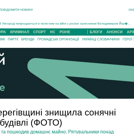
ПОВІДОМИТИ НОВИНУ
ОН
Інструктора районного ТЦК на Закарпатті судитимуть за обвинуваченням у катув...
В Ужгороді попрощаються із полеглим на війні з росією захисником Володимиром Йор�...
В Ужгороді 5 серпня попрощаються із захисником Богданом Югасом, який два роки �...
УРА
КРИМІНАЛ
СПОРТ
НС
РІЗНЕ
БЛОГИ
АНОНСИ
АРХ
Підтвердили загибель захисника із Нанкова на Хустщині Юліана Гербея (ФОТО)[/gree...
ЗМІ
ПАРТІЇ
БРЕНДИ
ГРОМАДСЬКІ ОРГАНІЗАЦІЇ
УКРАЇНЦІ СЛОВАЧЧИНИ
ГЕРОЇ
На війні з рф поліг військовий з Виноградова Ігнат Роздяловський (ФОТО)...
На Хустщині внаслідок ДТП за участі трьох авто постраждали 13 людей (ФОТО)...
Інструктора районного ТЦК на Закарпатті судитимуть за обвинувачен...
ерегівщині знищила сонячні
 будівлі (ФОТО)
в та пошкодив домашнє майно. Рятувальники понад