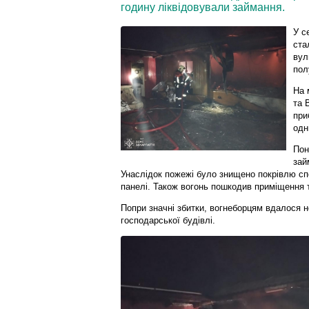
годину ліквідовували займання.
У с
ста
вул
пол
На 
та 
при
одн
Пон
зай
Унаслідок пожежі було знищено покрівлю спо
панелі. Також вогонь пошкодив приміщення
Попри значні збитки, вогнеборцям вдалося 
господарської будівлі.