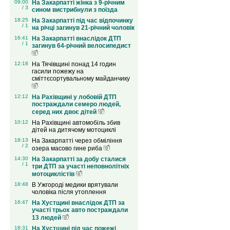
09:00
На Закарпатті жінка з 9-річним
/ 3
сином вистрибнули з поїзда
18:25
На Закарпатті під час відпочинку
/ 1
на річці загинув 21-річний чоловік
16:41
На Закарпатті внаслідок ДТП
/ 1
загинув 64-річний велосипедист
12:18
На Тячівщині понад 14 годин
гасили пожежу на
сміттєсортувальному майданчику
12:12
На Рахівщині у лобовій ДТП
постраждали семеро людей,
серед них двоє дітей
10:12
На Рахівщині автомобіль збив
дітей на дитячому мотоциклі
18:13
На Закарпатті через обміління
/ 2
озера масово гине риба
14:30
На Закарпатті за добу сталися
/ 1
три ДТП за участі неповнолітніх
мотоциклістів
18:48
В Ужгороді медики врятували
чоловіка після утоплення
16:47
На Хустщині внаслідок ДТП за
участі трьох авто постраждали
13 людей
18:31
На Хустщині під час пожежі