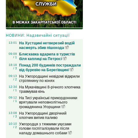
НОВИНИ: Надзвичайні ситуації
13:01
На Хустщині нетверезий водій
насмерть збив пішохода
09:09
Блискавка вдарила в туристів
/ 1
біля каплиці на Петросі
18:18
Понад 200 будинків постраждали
/ 3
від буревію на Берегівщині
09:13
На Ужгородщині невідомі відкрили
/ 2
стрілянину по конях
12:34
На Мукачівщині 8-річного хлопчика
/ 1
травмував кінь
09:12
На Тисі українські прикордонники
/ 1
врятували неповнолітнього
громадянина Угорщини
13:08
На Ужгородщині дворічний
/ 3
хлопчик випив паливо
10:10
Ужгородця з тяжкими укусами
/ 2
голови госпіталізували після
нападу домашнього собаки