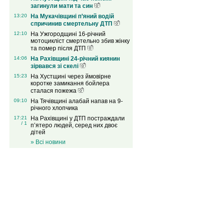
загинули мати та син
13:20
На Мукачівщині п’яний водій
спричинив смертельну ДТП
12:10
На Ужгородщині 16-річний
мотоцикліст смертельно збив жінку
та помер після ДТП
14:06
На Рахівщині 24-річний киянин
зірвався зі скелі
15:23
На Хустщині через ймовірне
коротке замикання бойлера
сталася пожежа
09:10
На Тячівщині алабай напав на 9-
річного хлопчика
17:21
На Рахівщині у ДТП постраждали
/ 1
п’ятеро людей, серед них двоє
дітей
» Всі новини