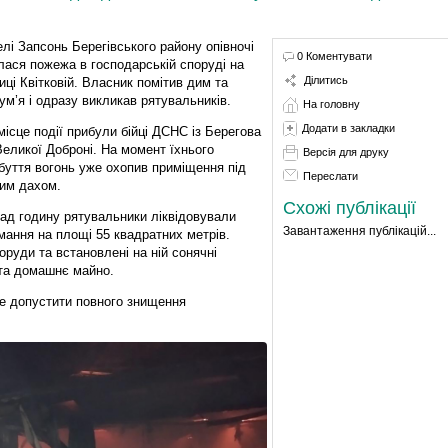
елі Запсонь Берегівського району опівночі
0 Коментувати
лася пожежа в господарській споруді на
Ділитись
иці Квітковій. Власник помітив дим та
ум’я і одразу викликав рятувальників.
На головну
Додати в закладки
місце події прибули бійці ДСНС із Берегова
Великої Доброні. На момент їхнього
Версія для друку
буття вогонь уже охопив приміщення під
Переслати
им дахом.
Схожі публікації
ад годину рятувальники ліквідовували
Завантаження публікацій...
мання на площі 55 квадратних метрів.
руди та встановлені на ній сонячні
 та домашнє майно.
не допустити повного знищення