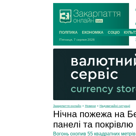
ПОЛІТИКА
ЕКОНОМІКА
СОЦІО
КУЛЬТ
П'ятниця, 7 серпня 2026
Закарпаття онлайн
»
Новини
»
Надзвичайні ситуації
Нічна пожежа на Б
панелі та покрівлю
Вогонь охопив 55 квадратних метрі