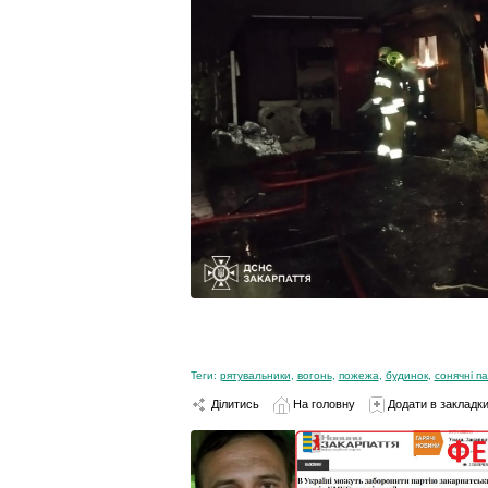
Теги:
рятувальники
,
вогонь
,
пожежа
,
будинок
,
сонячні па
Ділитись
На головну
Додати в закладк